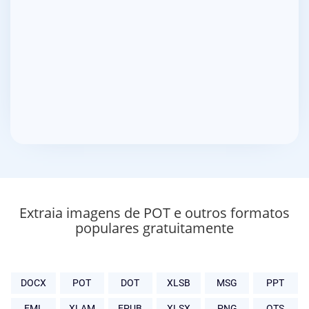
Extraia imagens de POT e outros formatos
populares gratuitamente
DOCX
POT
DOT
XLSB
MSG
PPT
EML
XLAM
EPUB
XLSX
PNG
OTS