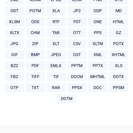
ODT
POTM
XLA
JP2
ODP
MD
XLSM
ODS
RTF
PST
ONE
HTML
XLTX
CHM
TAR
OTT
PPS
GZ
JPG
ZIP
XLT
CSV
XLTM
POTX
GIF
BMP
JPEG
OST
XML
XHTML
BZ2
PDF
EMLX
PPTM
PPTX
XLS
FB2
TIFF
TIF
DOCM
MHTML
DOTX
OTP
TXT
RAR
PPSX
DOC
PPSM
DOTM