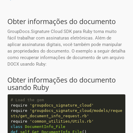
Obter informações do documento
GroupDocs.Signature Cloud SDK para Ruby torna muito
fácil trabalhar com assinaturas eletrônicas. Além de
aplicar assinaturas digitais, você também pode manipular
as propriedades do documento. O exemplo a seguir detalha
como recuperar informações de documento de um arquivo
DOCX usando Ruby:
Obter informações do documento
usando Ruby
# Load the gem
require
'groupdocs_signature_cloud'
require
'groupdocs_signature_cloud/models/reque
sts/get_document_info_request.rb'
require
'common_utilities/Utils.rb'
class
DocumentInfo_File
def
self
.
Get_DocumentInfo_File