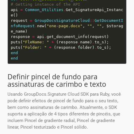
# Getting instance of the API
api
=
Common_Utilities
.
Get_SignatureApi_Instanc
request
=
GroupDocsSignatureCloud
::
GetDocumentI
nfoRequest
.
new(
"one-page.docx"
,
""
,
""
, $storag
response
=
api
.
puts(
"FleName: "
+
(response
.
name)
.
puts(
"Folder: "
+
(response
.
folder)
.
end
end
Definir pincel de fundo para
assinaturas de carimbo e texto
Usando GroupDocs.Signature Cloud SDK para Ruby, você
pode definir efeitos de pincel de fundo para o seu texto,
bem como assinaturas de carimbo. Atualmente, o SDK
suporta a aplicação de 4 tipos diferentes de pincéis, que
incluem Pincel de gradiente radial, Pincel de gradiente
linear, Pincel texturizado e Pincel sólido.