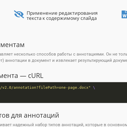
Применение редактирования
текста к содержимому слайда
ументам
тавляет несколько способов работы с аннотациями. Он не тол
ет) аннотации в документ и извлекает результирующий докуме
мента — cURL
/v2.0/annotation?filePath=one-page.docx"
ов для аннотаций
живает надежный набор типов аннотаций, которые в основном