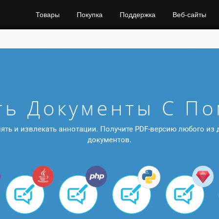
Товары
Покупка
Поддержка
Веб-сайты
ть Документы С П
алять и извлекать аннотации. Получите PDF-версию любого 
документов.