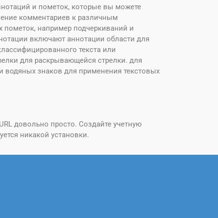
ннотаций и пометок, которые вы можете
вление комментариев к различным
х пометок, например подчеркиваний и
аннотации включают аннотации области для
классифицированного текста или
трелки для раскрывающейся стрелки. для
ии водяных знаков для применения текстовых
URL довольно просто. Создайте учетную
уется никакой установки.