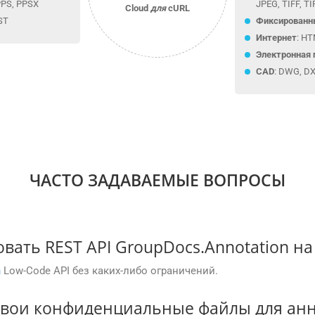
PPS, PPSX
JPEG, TIFF, TIF
Cloud
для
cURL
ST
Фиксированн
Интернет
: H
Электронная 
CAD
: DWG, D
ЧАСТО ЗАДАВАЕМЫЕ ВОПРОСЫ
вать REST API GroupDocs.Annotation на
n
Low-Code API без каких-либо ограничений.
 свои конфиденциальные файлы для ан