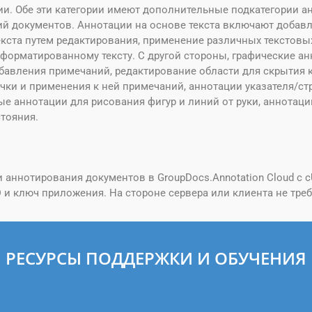
ии. Обе эти категории имеют дополнительные подкатегории а
ий документов. Аннотации на основе текста включают доба
кста путем редактирования, применение различных текстовы
 форматированному тексту. С другой стороны, графические 
авления примечаний, редактирование области для скрытия 
чки и применения к ней примечаний, аннотации указателя/с
ые аннотации для рисования фигур и линий от руки, аннотац
тояния.
ннотирования документов в GroupDocs.Annotation Cloud с c
D и ключ приложения. На стороне сервера или клиента не треб
РЕСУРСЫ ПОДДЕРЖКИ И ОБУЧЕНИЯ