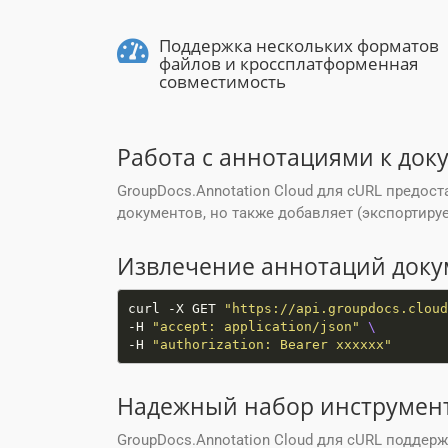
Поддержка нескольких форматов
файлов и кроссплатформенная
совместимость
Работа с аннотациями к док
GroupDocs.Annotation Cloud для cURL предос
документов, но также добавляет (экспортиру
Извлечение аннотаций доку
curl -X GET 
"https://api.groupdocs.cloud
-H 
"accept: application/json"
-H 
"authorization: Bearer xxxxxx"
Надежный набор инструмент
GroupDocs.Annotation Cloud для cURL поддер