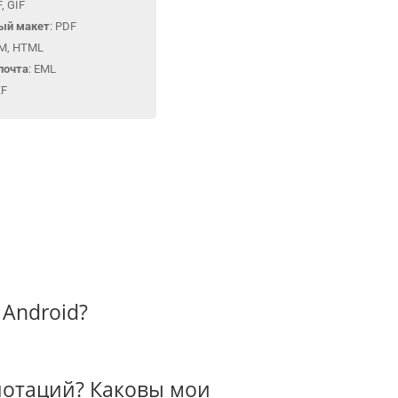
, GIF
ый макет
: PDF
TM, HTML
почта
: EML
XF
 Android?
нотаций? Каковы мои