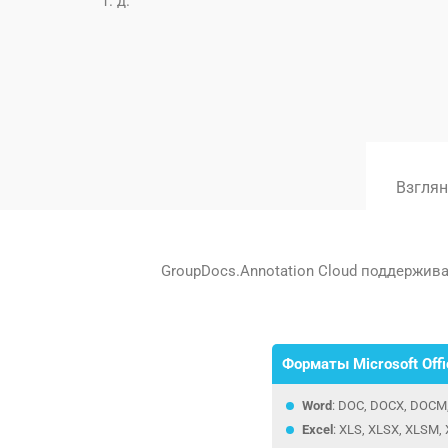
т. д.
Взгля
GroupDocs.Annotation Cloud поддержи
Форматы Microsoft Offi
Word
: DOC, DOCX, DOCM
Excel
: XLS, XLSX, XLSM,