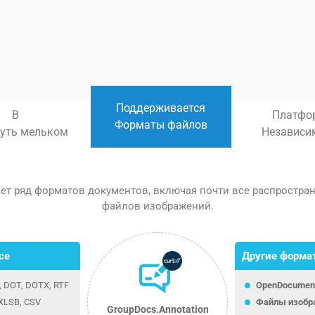
Поддерживается
В
Платфо
Форматы файлов
нуть мельком
Независи
вает ряд форматов документов, включая почти все распростр
файлов изображений.
ce
Другие форма
, DOT, DOTX, RTF
OpenDocumen
 XLSB, CSV
Файлы изобр
GroupDocs.Annotation