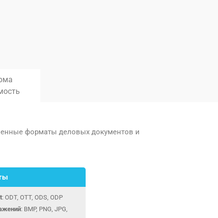
рма
мость
аненные форматы деловых документов и
ты
t
: ODT, OTT, ODS, ODP
ажений
: BMP, PNG, JPG,