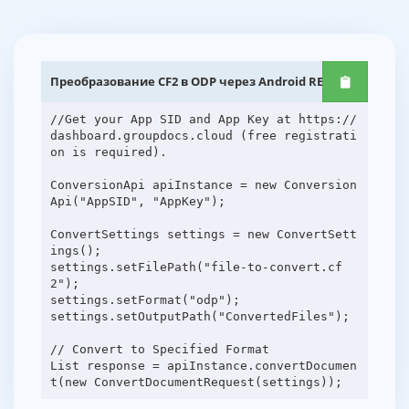
Преобразование CF2 в ODP через Android REST API
//Get your App SID and App Key at https://
dashboard.groupdocs.cloud (free registrati
on is required).
ConversionApi apiInstance = new Conversion
Api("AppSID", "AppKey");
ConvertSettings settings = new ConvertSett
ings();
settings.setFilePath("file-to-convert.cf
2");
settings.setFormat("odp");
settings.setOutputPath("ConvertedFiles");
// Convert to Specified Format
List response = apiInstance.convertDocumen