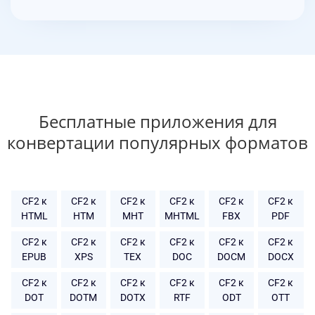
Бесплатные приложения для
конвертации популярных форматов
CF2 к
CF2 к
CF2 к
CF2 к
CF2 к
CF2 к
HTML
HTM
MHT
MHTML
FBX
PDF
CF2 к
CF2 к
CF2 к
CF2 к
CF2 к
CF2 к
EPUB
XPS
TEX
DOC
DOCM
DOCX
CF2 к
CF2 к
CF2 к
CF2 к
CF2 к
CF2 к
DOT
DOTM
DOTX
RTF
ODT
OTT