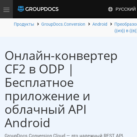
РУССКИЙ
Toggle
navigation
Продукты
GroupDocs.Conversion
Android
Преобразо
{{из}} в {{в}
Онлайн-конвертер
CF2 в ODP |
Бесплатное
приложение и
облачный API
Android
GroupDocs.Conversion Cloud — это надежный REST API,