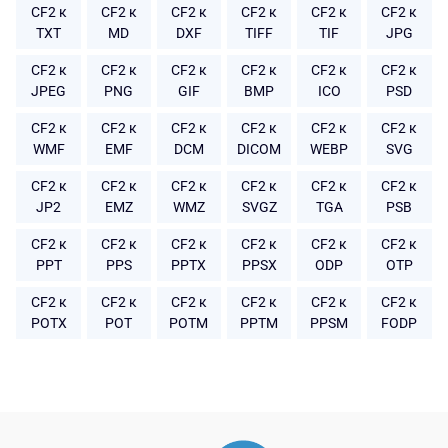
CF2 к
CF2 к
CF2 к
CF2 к
CF2 к
CF2 к
TXT
MD
DXF
TIFF
TIF
JPG
CF2 к
CF2 к
CF2 к
CF2 к
CF2 к
CF2 к
JPEG
PNG
GIF
BMP
ICO
PSD
CF2 к
CF2 к
CF2 к
CF2 к
CF2 к
CF2 к
WMF
EMF
DCM
DICOM
WEBP
SVG
CF2 к
CF2 к
CF2 к
CF2 к
CF2 к
CF2 к
JP2
EMZ
WMZ
SVGZ
TGA
PSB
CF2 к
CF2 к
CF2 к
CF2 к
CF2 к
CF2 к
PPT
PPS
PPTX
PPSX
ODP
OTP
CF2 к
CF2 к
CF2 к
CF2 к
CF2 к
CF2 к
POTX
POT
POTM
PPTM
PPSM
FODP