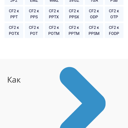
JP2
EMZ
WMZ
SVGZ
TGA
PSB
CF2 к
CF2 к
CF2 к
CF2 к
CF2 к
CF2 к
PPT
PPS
PPTX
PPSX
ODP
OTP
CF2 к
CF2 к
CF2 к
CF2 к
CF2 к
CF2 к
POTX
POT
POTM
PPTM
PPSM
FODP
Как