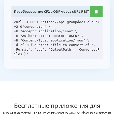
Преобразование CF2 в ODP через cURL REST API
curl -X POST "https://api.groupdocs.cloud/
v2.0/conversion" \
-H "Accept: application/json" \
-H "Authorization: Bearer TOKEN" \
-H "Content-Type: application/json" \
-d "{ 'FilePath': 'file-to-convert.cf2',
'Format': 'odp', 'OutputPath': 'ConvertedF
Бесплатные приложения для
конвертации популярных форматов