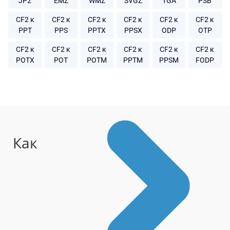
JP2
EMZ
WMZ
SVGZ
TGA
PSB
CF2 к
CF2 к
CF2 к
CF2 к
CF2 к
CF2 к
PPT
PPS
PPTX
PPSX
ODP
OTP
CF2 к
CF2 к
CF2 к
CF2 к
CF2 к
CF2 к
POTX
POT
POTM
PPTM
PPSM
FODP
Как