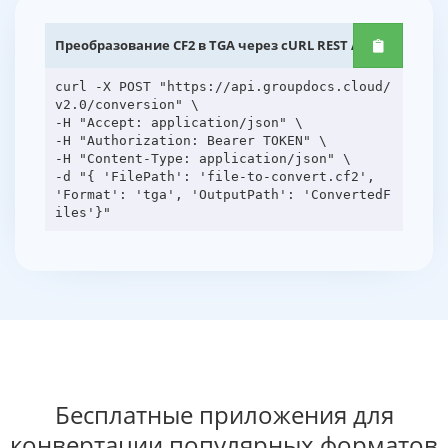
Преобразование CF2 в TGA через cURL REST API
curl -X POST "https://api.groupdocs.cloud/
v2.0/conversion" \
-H "Accept: application/json" \
-H "Authorization: Bearer TOKEN" \
-H "Content-Type: application/json" \
-d "{ 'FilePath': 'file-to-convert.cf2',
'Format': 'tga', 'OutputPath': 'ConvertedF
Бесплатные приложения для
конвертации популярных форматов