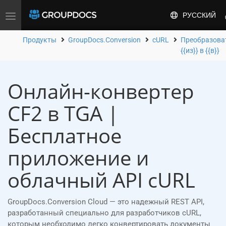
РУССКИЙ
Toggle
navigation
Продукты
GroupDocs.Conversion
cURL
Преобразова
{{из}} в {{в}}
Онлайн-конвертер
CF2 в TGA |
Бесплатное
приложение и
облачный API cURL
GroupDocs.Conversion Cloud — это надежный REST API,
разработанный специально для разработчиков cURL,
которым необходимо легко конвертировать документы