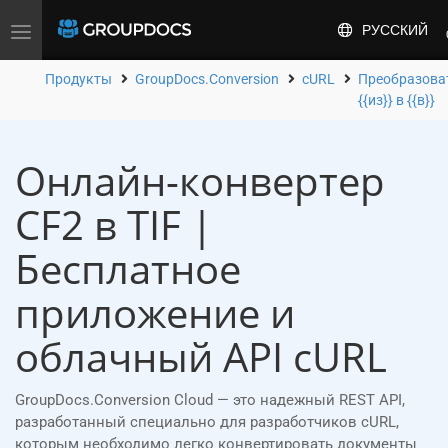
РУССКИЙ
Toggle
navigation
Продукты
GroupDocs.Conversion
cURL
Преобразова
{{из}} в {{в}}
Онлайн-конвертер
CF2 в TIF |
Бесплатное
приложение и
облачный API cURL
GroupDocs.Conversion Cloud — это надежный REST API,
разработанный специально для разработчиков cURL,
которым необходимо легко конвертировать документы