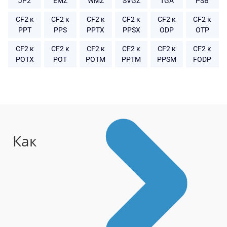
JP2
EMZ
WMZ
SVGZ
TGA
PSB
CF2 к
CF2 к
CF2 к
CF2 к
CF2 к
CF2 к
PPT
PPS
PPTX
PPSX
ODP
OTP
CF2 к
CF2 к
CF2 к
CF2 к
CF2 к
CF2 к
POTX
POT
POTM
PPTM
PPSM
FODP
Как