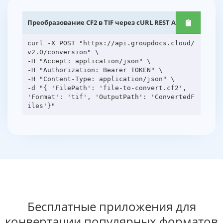
Преобразование CF2 в TIF через cURL REST API
curl -X POST "https://api.groupdocs.cloud/
v2.0/conversion" \
-H "Accept: application/json" \
-H "Authorization: Bearer TOKEN" \
-H "Content-Type: application/json" \
-d "{ 'FilePath': 'file-to-convert.cf2',
'Format': 'tif', 'OutputPath': 'ConvertedF
Бесплатные приложения для
конвертации популярных форматов