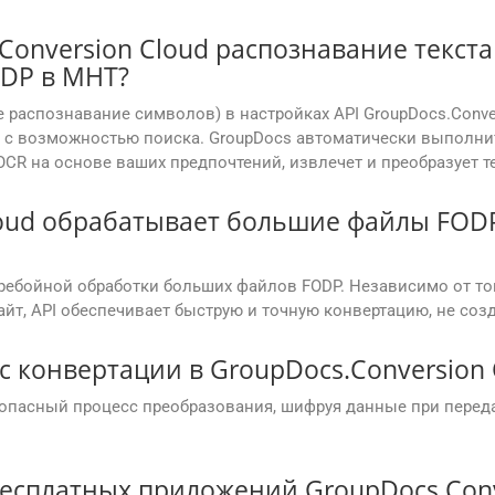
Conversion Cloud распознавание текст
DP в MHT?
 распознавание символов) в настройках API GroupDocs.Conve
с возможностью поиска. GroupDocs автоматически выполни
OCR на основе ваших предпочтений, извлечет и преобразует 
loud обрабатывает большие файлы FODP
еребойной обработки больших файлов FODP. Независимо от то
йт, API обеспечивает быструю и точную конвертацию, не соз
с конвертации в GroupDocs.Conversion 
зопасный процесс преобразования, шифруя данные при переда
есплатных приложений GroupDocs.Conv