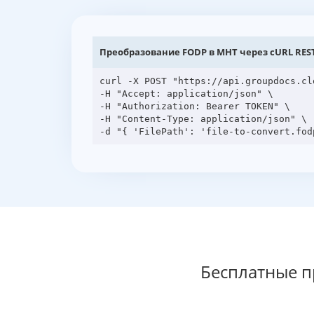
Преобразование FODP в MHT через cURL REST
curl -X POST "https://api.groupdocs.cl
-H "Accept: application/json" \

-H "Authorization: Bearer TOKEN" \

-H "Content-Type: application/json" \

Бесплатные 