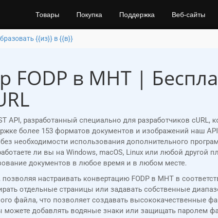
Товары
Покупка
Поддержка
Веб-сайты
разовать {{из}} в {{в}}
р FODP в MHT | Беспл
URL
ST API, разработанный специально для разработчиков cURL, 
ержке более 153 форматов документов и изображений наш AP
ез необходимости использования дополнительного программно
 работаете ли вы на Windows, macOS, Linux или любой другой п
зование документов в любое время и в любом месте.
, позволяя настраивать конвертацию FODP в MHT в соответс
рать отдельные страницы или задавать собственные диапазо
ного файла, что позволяет создавать высококачественные ф
ы можете добавлять водяные знаки или защищать паролем фа