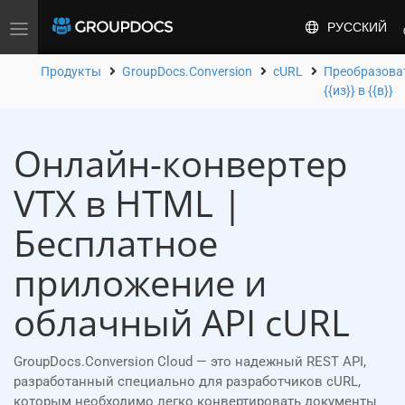
РУССКИЙ
Toggle
navigation
Продукты
GroupDocs.Conversion
cURL
Преобразова
{{из}} в {{в}}
Онлайн-конвертер
VTX в HTML |
Бесплатное
приложение и
облачный API cURL
GroupDocs.Conversion Cloud — это надежный REST API,
разработанный специально для разработчиков cURL,
которым необходимо легко конвертировать документы