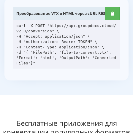
Преобразование VTX в HTML через cURL REST API
curl -X POST "https://api.groupdocs.cloud/
v2.0/conversion" \
-H "Accept: application/json" \
-H "Authorization: Bearer TOKEN" \
-H "Content-Type: application/json" \
-d "{ 'FilePath': 'file-to-convert.vtx',
'Format': 'html', 'OutputPath': 'Converted
Бесплатные приложения для
конвертации популярных форматов