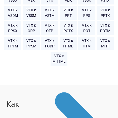
VSDX
VSX
VTX
VDX
VSSX
VSTX
VTX к
VTX к
VTX к
VTX к
VTX к
VTX к
VSDM
VSSM
VSTM
PPT
PPS
PPTX
VTX к
VTX к
VTX к
VTX к
VTX к
VTX к
PPSX
ODP
OTP
POTX
POT
POTM
VTX к
VTX к
VTX к
VTX к
VTX к
VTX к
PPTM
PPSM
FODP
HTML
HTM
MHT
VTX к
MHTML
Как