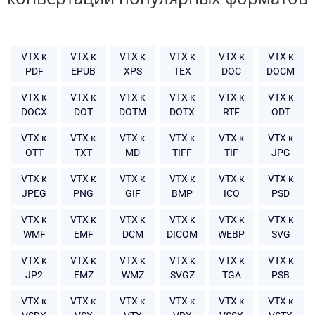
VTX к
VTX к
VTX к
VTX к
VTX к
VTX к
PDF
EPUB
XPS
TEX
DOC
DOCM
VTX к
VTX к
VTX к
VTX к
VTX к
VTX к
DOCX
DOT
DOTM
DOTX
RTF
ODT
VTX к
VTX к
VTX к
VTX к
VTX к
VTX к
OTT
TXT
MD
TIFF
TIF
JPG
VTX к
VTX к
VTX к
VTX к
VTX к
VTX к
JPEG
PNG
GIF
BMP
ICO
PSD
VTX к
VTX к
VTX к
VTX к
VTX к
VTX к
WMF
EMF
DCM
DICOM
WEBP
SVG
VTX к
VTX к
VTX к
VTX к
VTX к
VTX к
JP2
EMZ
WMZ
SVGZ
TGA
PSB
VTX к
VTX к
VTX к
VTX к
VTX к
VTX к