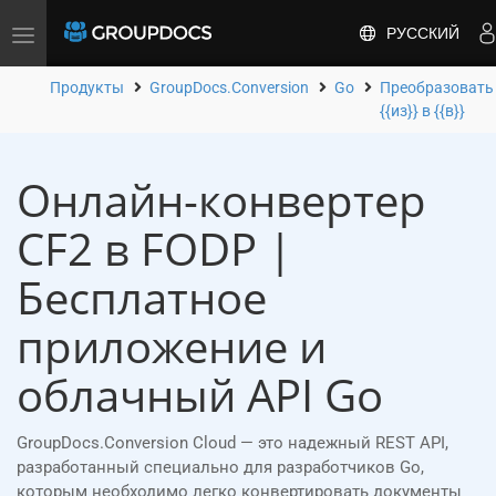
РУССКИЙ
Toggle
navigation
Продукты
GroupDocs.Conversion
Go
Преобразовать
{{из}} в {{в}}
Онлайн-конвертер
CF2 в FODP |
Бесплатное
приложение и
облачный API Go
GroupDocs.Conversion Cloud — это надежный REST API,
разработанный специально для разработчиков Go,
которым необходимо легко конвертировать документы