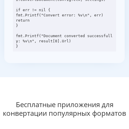
if err != nil {
fmt.Printf("Convert error: %v\n", err)
return
}
fmt.Printf("Document converted successfull
y: %v\n", result[0].Url)
Бесплатные приложения для
конвертации популярных форматов