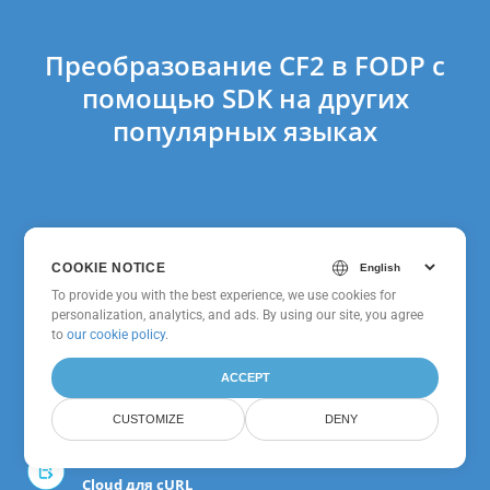
Преобразование CF2 в FODP с
помощью SDK на других
популярных языках
GroupDocs.Conversion
COOKIE NOTICE
Cloud SDK для Ruby
To provide you with the best experience, we use cookies for
personalization, analytics, and ads. By using our site, you agree
to
our cookie policy
.
GroupDocs.Conversion
Cloud SDK для Python
ACCEPT
CUSTOMIZE
DENY
GroupDocs.Conversion
Cloud для cURL