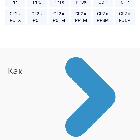
PPT
PPS
PPTX
PPSX
ODP
OTP
CF2 к
CF2 к
CF2 к
CF2 к
CF2 к
CF2 к
POTX
POT
POTM
PPTM
PPSM
FODP
Как