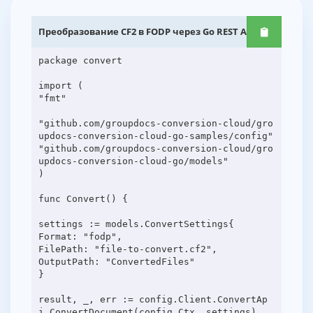
Преобразование CF2 в FODP через Go REST API
package convert
import (
"fmt"
"github.com/groupdocs-conversion-cloud/gro
updocs-conversion-cloud-go-samples/config"
"github.com/groupdocs-conversion-cloud/gro
updocs-conversion-cloud-go/models"
)
func Convert() {
settings := models.ConvertSettings{
Format: "fodp",
FilePath: "file-to-convert.cf2",
OutputPath: "ConvertedFiles"
}
result, _, err := config.Client.ConvertAp
i.ConvertDocument(config.Ctx, settings)