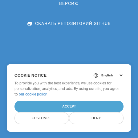
ВЕРСИЮ
 СКАЧАТЬ РЕПОЗИТОРИЙ GITHUB
Преобразование CF2 в JPG с
помощью SDK на других
COOKIE NOTICE
популярных языках
To provide you with the best experience, we use cookies for
personalization, analytics, and ads. By using our site, you agree
to
our cookie policy
.
ACCEPT
GroupDocs.Conversion
CUSTOMIZE
DENY
Cloud SDK для PHP