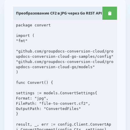
Преобразование CF2 в JPG через Go REST API
package convert
import (
"fmt"
"github.com/groupdocs-conversion-cloud/gro
updocs-conversion-cloud-go-samples/config"
"github.com/groupdocs-conversion-cloud/gro
updocs-conversion-cloud-go/models"
)
func Convert() {
settings := models.ConvertSettings{
Format: "jpg",
FilePath: "file-to-convert.cf2",
OutputPath: "ConvertedFiles"
}
result, _, err := config.Client.ConvertAp
i.ConvertDocument(config.Ctx, settings)