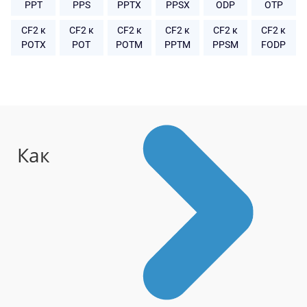
PPT
PPS
PPTX
PPSX
ODP
OTP
CF2 к
CF2 к
CF2 к
CF2 к
CF2 к
CF2 к
POTX
POT
POTM
PPTM
PPSM
FODP
Как