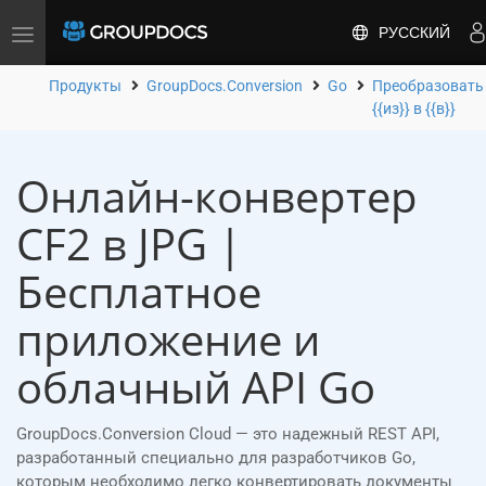
РУССКИЙ
Toggle
navigation
Продукты
GroupDocs.Conversion
Go
Преобразовать
{{из}} в {{в}}
Онлайн-конвертер
CF2 в JPG |
Бесплатное
приложение и
облачный API Go
GroupDocs.Conversion Cloud — это надежный REST API,
разработанный специально для разработчиков Go,
которым необходимо легко конвертировать документы