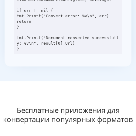
if err != nil {
fmt.Printf("Convert error: %v\n", err)
return
}
fmt.Printf("Document converted successfull
y: %v\n", result[0].Url)
Бесплатные приложения для
конвертации популярных форматов