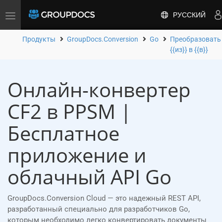
РУССКИЙ
Toggle
navigation
Продукты
GroupDocs.Conversion
Go
Преобразовать
{{из}} в {{в}}
Онлайн-конвертер
CF2 в PPSM |
Бесплатное
приложение и
облачный API Go
GroupDocs.Conversion Cloud — это надежный REST API,
разработанный специально для разработчиков Go,
которым необходимо легко конвертировать документы