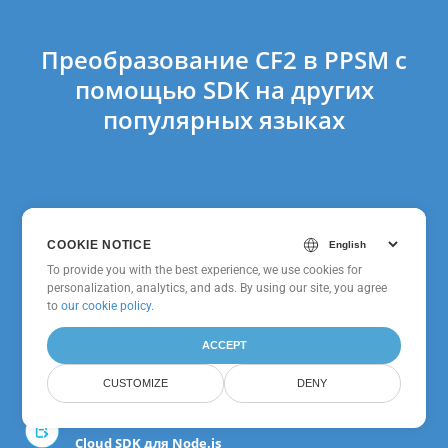
Преобразование CF2 в PPSM с
помощью SDK на других
популярных языках
GroupDocs.Conversion
COOKIE NOTICE
Cloud SDK для .NET
To provide you with the best experience, we use cookies for
personalization, analytics, and ads. By using our site, you agree
to
our cookie policy
.
GroupDocs.Conversion
Cloud SDK для Ruby
ACCEPT
CUSTOMIZE
DENY
GroupDocs.Conversion
Cloud SDK для Node.js