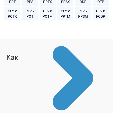
PPT
PPS
PPTX
PPSX
ODP
OTP
CF2 к
CF2 к
CF2 к
CF2 к
CF2 к
CF2 к
POTX
POT
POTM
PPTM
PPSM
FODP
Как