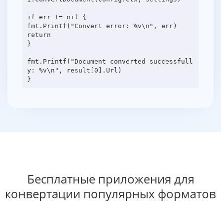
if err != nil {
fmt.Printf("Convert error: %v\n", err)
return
}
fmt.Printf("Document converted successfull
y: %v\n", result[0].Url)
Бесплатные приложения для
конвертации популярных форматов