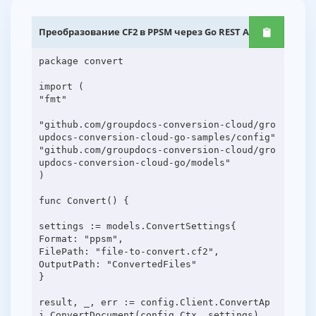
Преобразование CF2 в PPSM через Go REST API
package convert
import (
"fmt"
"github.com/groupdocs-conversion-cloud/gro
updocs-conversion-cloud-go-samples/config"
"github.com/groupdocs-conversion-cloud/gro
updocs-conversion-cloud-go/models"
)
func Convert() {
settings := models.ConvertSettings{
Format: "ppsm",
FilePath: "file-to-convert.cf2",
OutputPath: "ConvertedFiles"
}
result, _, err := config.Client.ConvertAp
i.ConvertDocument(config.Ctx, settings)