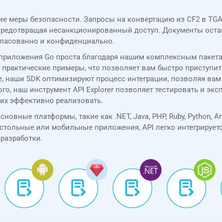
огие меры безопасности. Запросы на конвертацию из CF2 в T
 предотвращая несанкционированный доступ. Документы ост
гласованно и конфиденциально.
и приложения Go проста благодаря нашим комплексным пакет
практические примеры, что позволяет вам быстро приступить
, наши SDK оптимизируют процесс интеграции, позволяя вам
о, наш инструмент API Explorer позволяет тестировать и эксп
 их эффективно реализовать.
овные платформы, такие как .NET, Java, PHP, Ruby, Python, An
астольные или мобильные приложения, API легко интегрируетс
разработки.