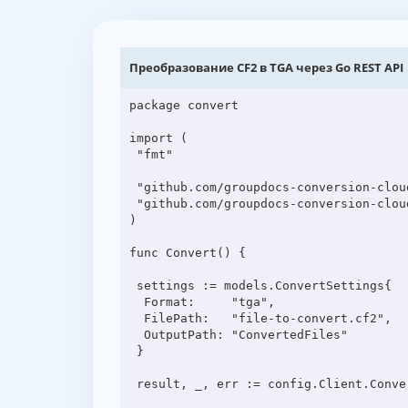
Преобразование CF2 в TGA через Go REST API
package convert

import (

 "fmt"

 "github.com/groupdocs-conversion-cloud/groupdocs-conversion-cloud-go-samples/config"

 "github.com/groupdocs-conversion-cloud/groupdocs-conversion-cloud-go/models"

)

func Convert() {

 settings := models.ConvertSettings{

  Format:     "tga",

  FilePath:   "file-to-convert.cf2",

  OutputPath: "ConvertedFiles"

 }

 result, _, err := config.Client.ConvertApi.ConvertDocument(config.Ctx, settings)
