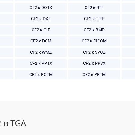
CF2 к DOTX
CF2 к RTF
CF2 к DXF
CF2 к TIFF
CF2 к GIF
CF2 к BMP
CF2 к DCM
CF2 к DICOM
CF2 к WMZ
CF2 к SVGZ
CF2 к PPTX
CF2 к PPSX
CF2 к POTM
CF2 к PPTM
 в TGA