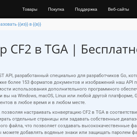
Товары
Покупка
Поддержка
Веб-сайты
зовать {{из}} в {{в}}
р CF2 в TGA | Бесплат
ST API, разработанный специально для разработчиков Go, ко
ржке более 153 форматов документов и изображений наш API
сти использования дополнительного программного обеспечени
 ли вы на Windows, macOS, Linux или любой другой платформе, 
ентов в любое время и в любом месте.
, позволяя настраивать конвертацию CF2 в TGA в соответст
рать отдельные страницы или задавать собственные диапазо
ого файла, что позволяет создавать высококачественные ф
ы можете добавлять водяные знаки или защищать паролем фа