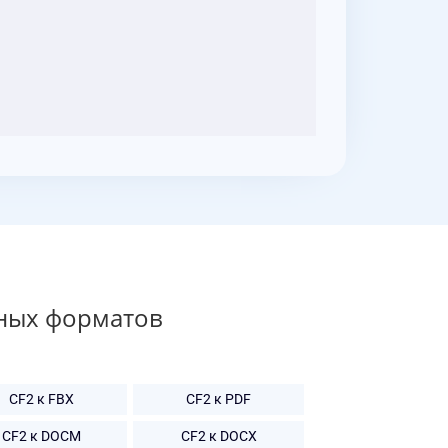
ных форматов
CF2 к FBX
CF2 к PDF
CF2 к DOCM
CF2 к DOCX