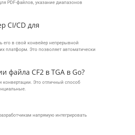
для PDF-файлов, указание диапазонов
р CI/CD для
ть его в свой конвейер непрерывной
ругих платформ. Это позволяет автоматически
и файла CF2 в TGA в Go?
и конвертации. Это отличный способ
енциальные.
й разработчикам напрямую интегрировать