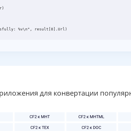
приложения для конвертации популяр
CF2 к MHT
CF2 к MHTML
CF2 к TEX
CF2 к DOC