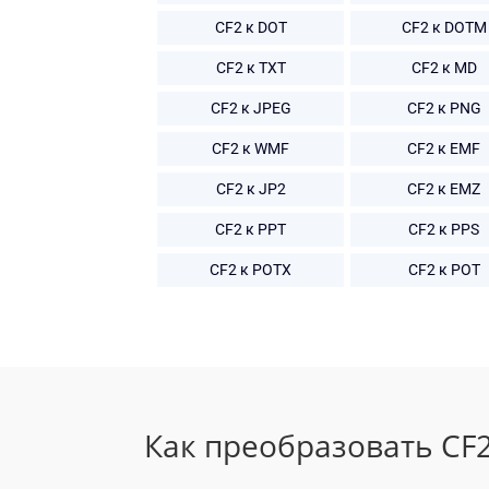
CF2 к DOT
CF2 к DOTM
CF2 к TXT
CF2 к MD
CF2 к JPEG
CF2 к PNG
CF2 к WMF
CF2 к EMF
CF2 к JP2
CF2 к EMZ
CF2 к PPT
CF2 к PPS
CF2 к POTX
CF2 к POT
Как преобразовать CF2