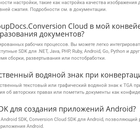
ости настройки, такие как настройка качества изображения 
вней сжатия. Подробности см. в документации.
upDocs.Conversion Cloud в мой конвейе
разования документов?
ированных рабочих процессов. Вы можете легко интегрирова
тупные SDK для .NET, Java, PHP, Ruby, Android, Go, Python и д
емя сборки, развертывания или постобработки.
бственный водяной знак при конвертаци
бственный текстовый или графический водяной знак к TGA пр
ия об авторских правах или пометить документы как конфид
DK для создания приложений Android?
 Android SDK, Conversion Cloud SDK для Android, позволяющи
риложения Android.