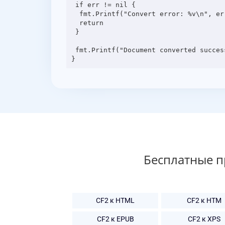
 if err != nil {

  fmt.Printf("Convert error: %v\n", err)

  return

 }

 fmt.Printf("Document converted successfully: %v\n", result[0].Url)

Бесплатные 
CF2 к HTML
CF2 к HTM
CF2 к EPUB
CF2 к XPS