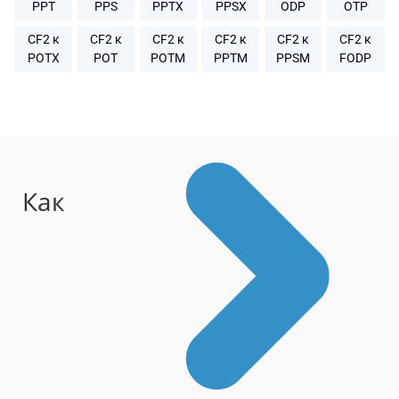
PPT
PPS
PPTX
PPSX
ODP
OTP
CF2 к
CF2 к
CF2 к
CF2 к
CF2 к
CF2 к
POTX
POT
POTM
PPTM
PPSM
FODP
Как