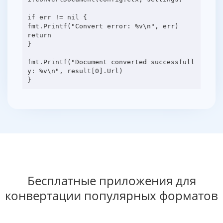
if err != nil {
fmt.Printf("Convert error: %v\n", err)
return
}
fmt.Printf("Document converted successfull
y: %v\n", result[0].Url)
Бесплатные приложения для
конвертации популярных форматов