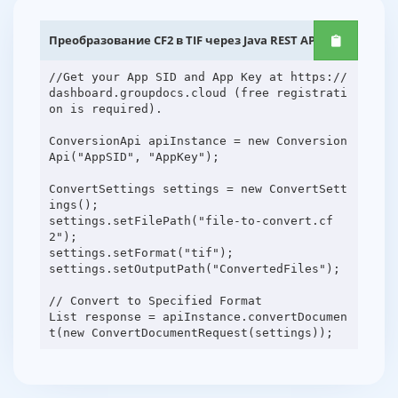
Преобразование CF2 в TIF через Java REST API
//Get your App SID and App Key at https://
dashboard.groupdocs.cloud (free registrati
on is required).
ConversionApi apiInstance = new Conversion
Api("AppSID", "AppKey");
ConvertSettings settings = new ConvertSett
ings();
settings.setFilePath("file-to-convert.cf
2");
settings.setFormat("tif");
settings.setOutputPath("ConvertedFiles");
// Convert to Specified Format
List response = apiInstance.convertDocumen