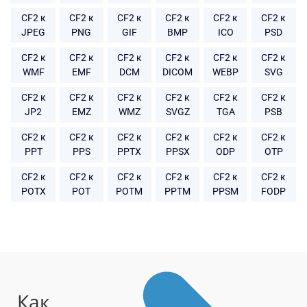
CF2 к
CF2 к
CF2 к
CF2 к
CF2 к
CF2 к
JPEG
PNG
GIF
BMP
ICO
PSD
CF2 к
CF2 к
CF2 к
CF2 к
CF2 к
CF2 к
WMF
EMF
DCM
DICOM
WEBP
SVG
CF2 к
CF2 к
CF2 к
CF2 к
CF2 к
CF2 к
JP2
EMZ
WMZ
SVGZ
TGA
PSB
CF2 к
CF2 к
CF2 к
CF2 к
CF2 к
CF2 к
PPT
PPS
PPTX
PPSX
ODP
OTP
CF2 к
CF2 к
CF2 к
CF2 к
CF2 к
CF2 к
POTX
POT
POTM
PPTM
PPSM
FODP
Как