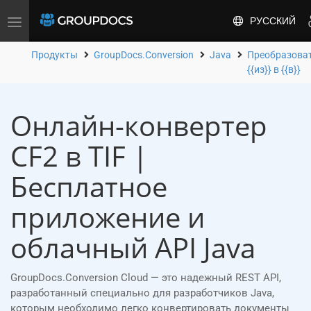
РУССКИЙ
Toggle
navigation
Продукты
GroupDocs.Conversion
Java
Преобразова
{{из}} в {{в}}
Онлайн-конвертер
CF2 в TIF |
Бесплатное
приложение и
облачный API Java
GroupDocs.Conversion Cloud — это надежный REST API,
разработанный специально для разработчиков Java,
которым необходимо легко конвертировать документы