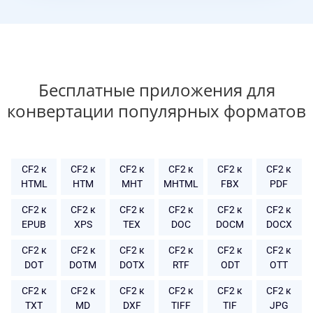
Бесплатные приложения для
конвертации популярных форматов
CF2 к
CF2 к
CF2 к
CF2 к
CF2 к
CF2 к
HTML
HTM
MHT
MHTML
FBX
PDF
CF2 к
CF2 к
CF2 к
CF2 к
CF2 к
CF2 к
EPUB
XPS
TEX
DOC
DOCM
DOCX
CF2 к
CF2 к
CF2 к
CF2 к
CF2 к
CF2 к
DOT
DOTM
DOTX
RTF
ODT
OTT
CF2 к
CF2 к
CF2 к
CF2 к
CF2 к
CF2 к
TXT
MD
DXF
TIFF
TIF
JPG