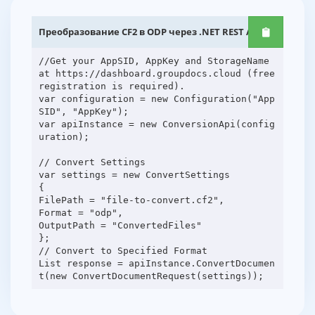
Преобразование CF2 в ODP через .NET REST API
//Get your AppSID, AppKey and StorageName
at https://dashboard.groupdocs.cloud (free
registration is required).
var configuration = new Configuration("App
SID", "AppKey");
var apiInstance = new ConversionApi(config
uration);
// Convert Settings
var settings = new ConvertSettings
{
FilePath = "file-to-convert.cf2",
Format = "odp",
OutputPath = "ConvertedFiles"
};
// Convert to Specified Format
List response = apiInstance.ConvertDocumen