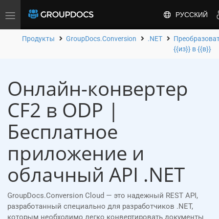
РУССКИЙ
Toggle
navigation
Продукты
GroupDocs.Conversion
.NET
Преобразова
{{из}} в {{в}}
Онлайн-конвертер
CF2 в ODP |
Бесплатное
приложение и
облачный API .NET
GroupDocs.Conversion Cloud — это надежный REST API,
разработанный специально для разработчиков .NET,
которым необходимо легко конвертировать документы