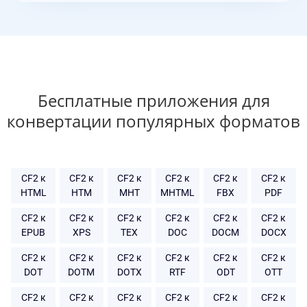
Бесплатные приложения для
конвертации популярных форматов
CF2 к
CF2 к
CF2 к
CF2 к
CF2 к
CF2 к
HTML
HTM
MHT
MHTML
FBX
PDF
CF2 к
CF2 к
CF2 к
CF2 к
CF2 к
CF2 к
EPUB
XPS
TEX
DOC
DOCM
DOCX
CF2 к
CF2 к
CF2 к
CF2 к
CF2 к
CF2 к
DOT
DOTM
DOTX
RTF
ODT
OTT
CF2 к
CF2 к
CF2 к
CF2 к
CF2 к
CF2 к