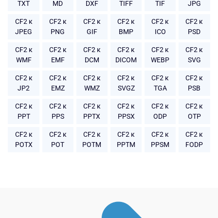
TXT
MD
DXF
TIFF
TIF
JPG
CF2 к
CF2 к
CF2 к
CF2 к
CF2 к
CF2 к
JPEG
PNG
GIF
BMP
ICO
PSD
CF2 к
CF2 к
CF2 к
CF2 к
CF2 к
CF2 к
WMF
EMF
DCM
DICOM
WEBP
SVG
CF2 к
CF2 к
CF2 к
CF2 к
CF2 к
CF2 к
JP2
EMZ
WMZ
SVGZ
TGA
PSB
CF2 к
CF2 к
CF2 к
CF2 к
CF2 к
CF2 к
PPT
PPS
PPTX
PPSX
ODP
OTP
CF2 к
CF2 к
CF2 к
CF2 к
CF2 к
CF2 к
POTX
POT
POTM
PPTM
PPSM
FODP