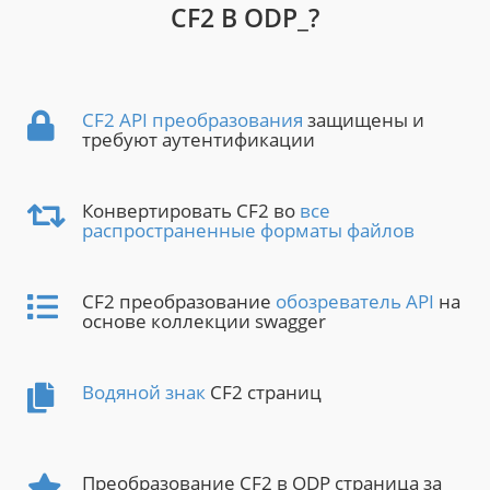
CF2 В ODP_?
CF2 API преобразования
защищены и
требуют аутентификации
Конвертировать CF2 во
все
распространенные форматы файлов
CF2 преобразование
обозреватель API
на
основе коллекции swagger
Водяной знак
CF2 страниц
Преобразование CF2 в ODP страница за