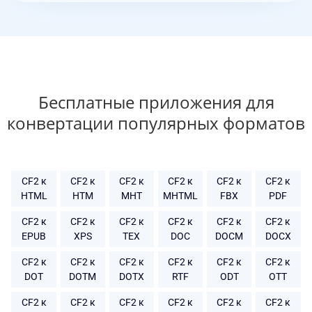
Бесплатные приложения для
конвертации популярных форматов
CF2 к
CF2 к
CF2 к
CF2 к
CF2 к
CF2 к
HTML
HTM
MHT
MHTML
FBX
PDF
CF2 к
CF2 к
CF2 к
CF2 к
CF2 к
CF2 к
EPUB
XPS
TEX
DOC
DOCM
DOCX
CF2 к
CF2 к
CF2 к
CF2 к
CF2 к
CF2 к
DOT
DOTM
DOTX
RTF
ODT
OTT
CF2 к
CF2 к
CF2 к
CF2 к
CF2 к
CF2 к