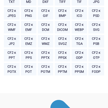
TXT
MD
DXF
TIFF
TIF
JPG
CF2 к
CF2 к
CF2 к
CF2 к
CF2 к
CF2 к
JPEG
PNG
GIF
BMP
ICO
PSD
CF2 к
CF2 к
CF2 к
CF2 к
CF2 к
CF2 к
WMF
EMF
DCM
DICOM
WEBP
SVG
CF2 к
CF2 к
CF2 к
CF2 к
CF2 к
CF2 к
JP2
EMZ
WMZ
SVGZ
TGA
PSB
CF2 к
CF2 к
CF2 к
CF2 к
CF2 к
CF2 к
PPT
PPS
PPTX
PPSX
ODP
OTP
CF2 к
CF2 к
CF2 к
CF2 к
CF2 к
CF2 к
POTX
POT
POTM
PPTM
PPSM
FODP