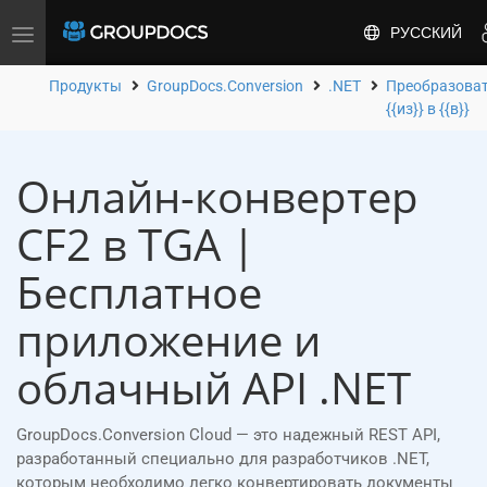
РУССКИЙ
Toggle
navigation
Продукты
GroupDocs.Conversion
.NET
Преобразова
{{из}} в {{в}}
Онлайн-конвертер
CF2 в TGA |
Бесплатное
приложение и
облачный API .NET
GroupDocs.Conversion Cloud — это надежный REST API,
разработанный специально для разработчиков .NET,
которым необходимо легко конвертировать документы