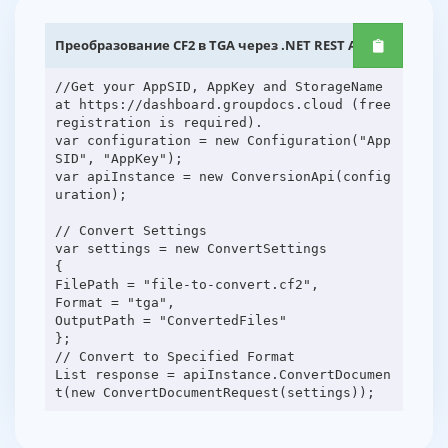
Преобразование CF2 в TGA через .NET REST API
//Get your AppSID, AppKey and StorageName
at https://dashboard.groupdocs.cloud (free
registration is required).
var configuration = new Configuration("App
SID", "AppKey");
var apiInstance = new ConversionApi(config
uration);
// Convert Settings
var settings = new ConvertSettings
{
FilePath = "file-to-convert.cf2",
Format = "tga",
OutputPath = "ConvertedFiles"
};
// Convert to Specified Format
List response = apiInstance.ConvertDocumen