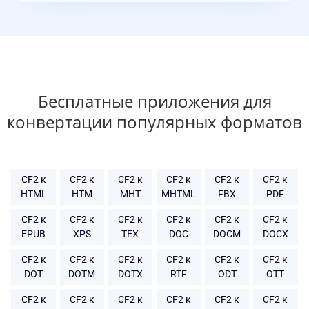
Бесплатные приложения для
конвертации популярных форматов
CF2 к
CF2 к
CF2 к
CF2 к
CF2 к
CF2 к
HTML
HTM
MHT
MHTML
FBX
PDF
CF2 к
CF2 к
CF2 к
CF2 к
CF2 к
CF2 к
EPUB
XPS
TEX
DOC
DOCM
DOCX
CF2 к
CF2 к
CF2 к
CF2 к
CF2 к
CF2 к
DOT
DOTM
DOTX
RTF
ODT
OTT
CF2 к
CF2 к
CF2 к
CF2 к
CF2 к
CF2 к