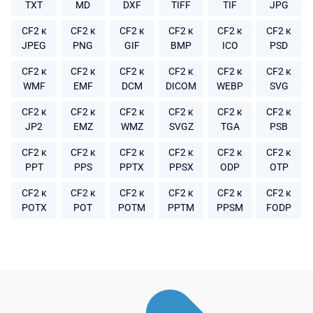
TXT
MD
DXF
TIFF
TIF
JPG
CF2 к
CF2 к
CF2 к
CF2 к
CF2 к
CF2 к
JPEG
PNG
GIF
BMP
ICO
PSD
CF2 к
CF2 к
CF2 к
CF2 к
CF2 к
CF2 к
WMF
EMF
DCM
DICOM
WEBP
SVG
CF2 к
CF2 к
CF2 к
CF2 к
CF2 к
CF2 к
JP2
EMZ
WMZ
SVGZ
TGA
PSB
CF2 к
CF2 к
CF2 к
CF2 к
CF2 к
CF2 к
PPT
PPS
PPTX
PPSX
ODP
OTP
CF2 к
CF2 к
CF2 к
CF2 к
CF2 к
CF2 к
POTX
POT
POTM
PPTM
PPSM
FODP