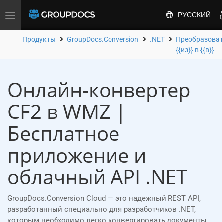
РУССКИЙ
Toggle
navigation
Продукты
GroupDocs.Conversion
.NET
Преобразова
{{из}} в {{в}}
Онлайн-конвертер
CF2 в WMZ |
Бесплатное
приложение и
облачный API .NET
GroupDocs.Conversion Cloud — это надежный REST API,
разработанный специально для разработчиков .NET,
которым необходимо легко конвертировать документы