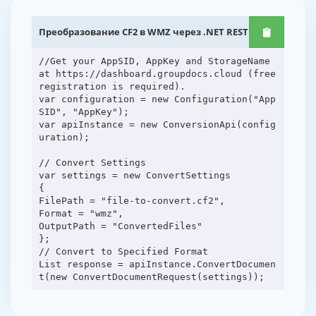
Преобразование CF2 в WMZ через .NET REST API
//Get your AppSID, AppKey and StorageName
at https://dashboard.groupdocs.cloud (free
registration is required).
var configuration = new Configuration("App
SID", "AppKey");
var apiInstance = new ConversionApi(config
uration);
// Convert Settings
var settings = new ConvertSettings
{
FilePath = "file-to-convert.cf2",
Format = "wmz",
OutputPath = "ConvertedFiles"
};
// Convert to Specified Format
List response = apiInstance.ConvertDocumen