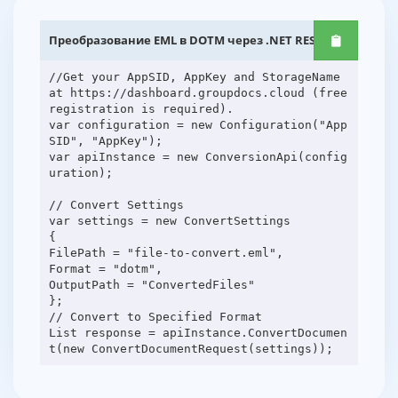
Преобразование EML в DOTM через .NET REST API
//Get your AppSID, AppKey and StorageName
at https://dashboard.groupdocs.cloud (free
registration is required).
var configuration = new Configuration("App
SID", "AppKey");
var apiInstance = new ConversionApi(config
uration);
// Convert Settings
var settings = new ConvertSettings
{
FilePath = "file-to-convert.eml",
Format = "dotm",
OutputPath = "ConvertedFiles"
};
// Convert to Specified Format
List response = apiInstance.ConvertDocumen