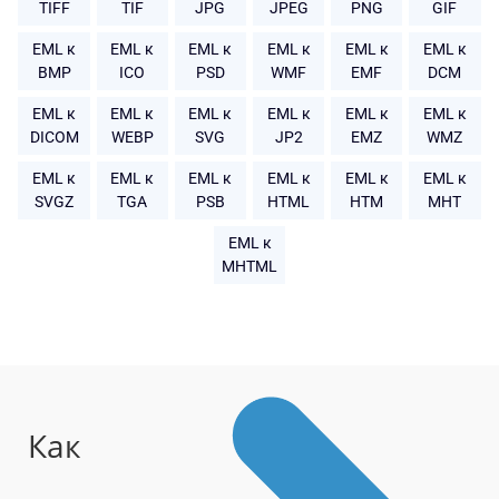
TIFF
TIF
JPG
JPEG
PNG
GIF
EML к
EML к
EML к
EML к
EML к
EML к
BMP
ICO
PSD
WMF
EMF
DCM
EML к
EML к
EML к
EML к
EML к
EML к
DICOM
WEBP
SVG
JP2
EMZ
WMZ
EML к
EML к
EML к
EML к
EML к
EML к
SVGZ
TGA
PSB
HTML
HTM
MHT
EML к
MHTML
Как