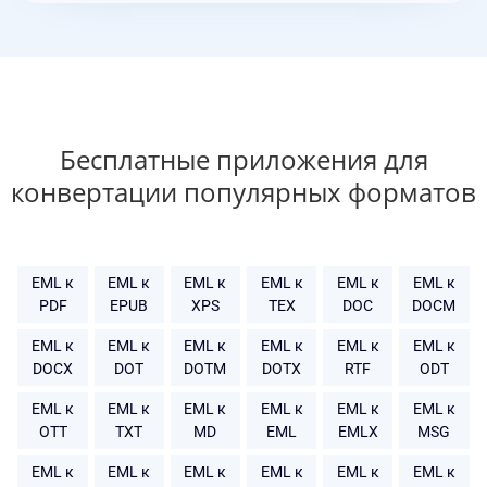
Бесплатные приложения для
конвертации популярных форматов
EML к
EML к
EML к
EML к
EML к
EML к
PDF
EPUB
XPS
TEX
DOC
DOCM
EML к
EML к
EML к
EML к
EML к
EML к
DOCX
DOT
DOTM
DOTX
RTF
ODT
EML к
EML к
EML к
EML к
EML к
EML к
OTT
TXT
MD
EML
EMLX
MSG
EML к
EML к
EML к
EML к
EML к
EML к