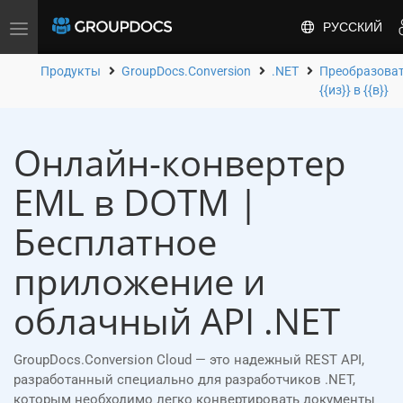
РУССКИЙ
Toggle
navigation
Продукты
GroupDocs.Conversion
.NET
Преобразова
{{из}} в {{в}}
Онлайн-конвертер
EML в DOTM |
Бесплатное
приложение и
облачный API .NET
GroupDocs.Conversion Cloud — это надежный REST API,
разработанный специально для разработчиков .NET,
которым необходимо легко конвертировать документы