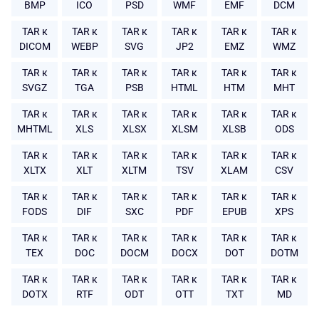
BMP
ICO
PSD
WMF
EMF
DCM
TAR к
TAR к
TAR к
TAR к
TAR к
TAR к
DICOM
WEBP
SVG
JP2
EMZ
WMZ
TAR к
TAR к
TAR к
TAR к
TAR к
TAR к
SVGZ
TGA
PSB
HTML
HTM
MHT
TAR к
TAR к
TAR к
TAR к
TAR к
TAR к
MHTML
XLS
XLSX
XLSM
XLSB
ODS
TAR к
TAR к
TAR к
TAR к
TAR к
TAR к
XLTX
XLT
XLTM
TSV
XLAM
CSV
TAR к
TAR к
TAR к
TAR к
TAR к
TAR к
FODS
DIF
SXC
PDF
EPUB
XPS
TAR к
TAR к
TAR к
TAR к
TAR к
TAR к
TEX
DOC
DOCM
DOCX
DOT
DOTM
TAR к
TAR к
TAR к
TAR к
TAR к
TAR к
DOTX
RTF
ODT
OTT
TXT
MD