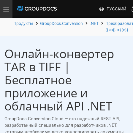
РУССКИЙ
Toggle
navigation
Продукты
GroupDocs.Conversion
.NET
Преобразова
{{из}} в {{в}}
Онлайн-конвертер
TAR в TIFF |
Бесплатное
приложение и
облачный API .NET
GroupDocs.Conversion Cloud — это надежный REST API,
разработанный специально для разработчиков .NET,
которым необходимо легко конвертировать документы