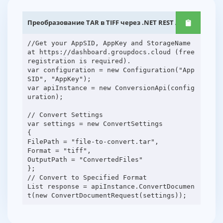
Преобразование TAR в TIFF через .NET REST API
//Get your AppSID, AppKey and StorageName
at https://dashboard.groupdocs.cloud (free
registration is required).
var configuration = new Configuration("App
SID", "AppKey");
var apiInstance = new ConversionApi(config
uration);
// Convert Settings
var settings = new ConvertSettings
{
FilePath = "file-to-convert.tar",
Format = "tiff",
OutputPath = "ConvertedFiles"
};
// Convert to Specified Format
List response = apiInstance.ConvertDocumen