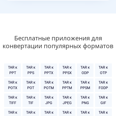
Бесплатные приложения для
конвертации популярных форматов
TAR к
TAR к
TAR к
TAR к
TAR к
TAR к
PPT
PPS
PPTX
PPSX
ODP
OTP
TAR к
TAR к
TAR к
TAR к
TAR к
TAR к
POTX
POT
POTM
PPTM
PPSM
FODP
TAR к
TAR к
TAR к
TAR к
TAR к
TAR к
TIFF
TIF
JPG
JPEG
PNG
GIF
TAR к
TAR к
TAR к
TAR к
TAR к
TAR к