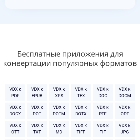
Бесплатные приложения для
конвертации популярных форматов
VDX к
VDX к
VDX к
VDX к
VDX к
VDX к
PDF
EPUB
XPS
TEX
DOC
DOCM
VDX к
VDX к
VDX к
VDX к
VDX к
VDX к
DOCX
DOT
DOTM
DOTX
RTF
ODT
VDX к
VDX к
VDX к
VDX к
VDX к
VDX к
OTT
TXT
MD
TIFF
TIF
JPG