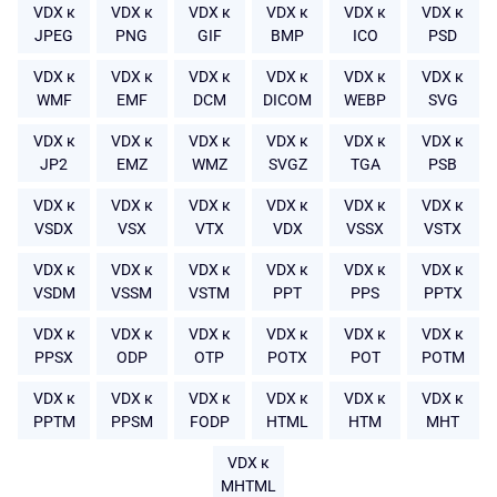
VDX к
VDX к
VDX к
VDX к
VDX к
VDX к
JPEG
PNG
GIF
BMP
ICO
PSD
VDX к
VDX к
VDX к
VDX к
VDX к
VDX к
WMF
EMF
DCM
DICOM
WEBP
SVG
VDX к
VDX к
VDX к
VDX к
VDX к
VDX к
JP2
EMZ
WMZ
SVGZ
TGA
PSB
VDX к
VDX к
VDX к
VDX к
VDX к
VDX к
VSDX
VSX
VTX
VDX
VSSX
VSTX
VDX к
VDX к
VDX к
VDX к
VDX к
VDX к
VSDM
VSSM
VSTM
PPT
PPS
PPTX
VDX к
VDX к
VDX к
VDX к
VDX к
VDX к
PPSX
ODP
OTP
POTX
POT
POTM
VDX к
VDX к
VDX к
VDX к
VDX к
VDX к
PPTM
PPSM
FODP
HTML
HTM
MHT
VDX к
MHTML