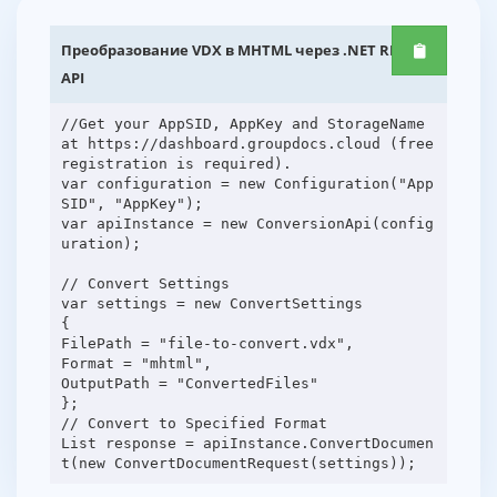
Преобразование VDX в MHTML через .NET REST
API
//Get your AppSID, AppKey and StorageName
at https://dashboard.groupdocs.cloud (free
registration is required).
var configuration = new Configuration("App
SID", "AppKey");
var apiInstance = new ConversionApi(config
uration);
// Convert Settings
var settings = new ConvertSettings
{
FilePath = "file-to-convert.vdx",
Format = "mhtml",
OutputPath = "ConvertedFiles"
};
// Convert to Specified Format
List response = apiInstance.ConvertDocumen