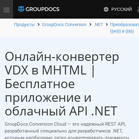
РУССКИЙ
Toggle
navigation
Продукты
GroupDocs.Conversion
.NET
Преобразова
{{из}} в {{в}}
Онлайн-конвертер
VDX в MHTML |
Бесплатное
приложение и
облачный API .NET
GroupDocs.Conversion Cloud — это надежный REST API,
разработанный специально для разработчиков .NET,
которым необходимо легко конвертировать документы