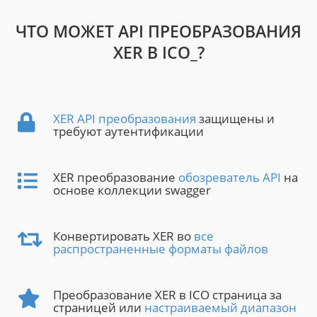
ЧТО МОЖЕТ API ПРЕОБРАЗОВАНИЯ
XER В ICO_?
XER API преобразования
защищены и
требуют аутентификации
XER преобразование
обозреватель API
на
основе коллекции swagger
Конвертировать XER во
все
распространенные форматы файлов
Преобразование XER в ICO страница за
страницей или
настраиваемый диапазон