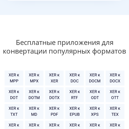
Бесплатные приложения для
конвертации популярных форматов
XER к
XER к
XER к
XER к
XER к
XER к
MPP
MPX
XER
DOC
DOCM
DOCX
XER к
XER к
XER к
XER к
XER к
XER к
DOT
DOTM
DOTX
RTF
ODT
OTT
XER к
XER к
XER к
XER к
XER к
XER к
TXT
MD
PDF
EPUB
XPS
TEX
XER к
XER к
XER к
XER к
XER к
XER к