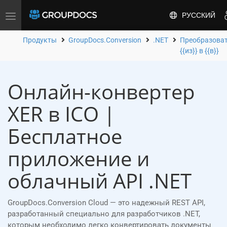
РУССКИЙ
Toggle
navigation
Продукты
GroupDocs.Conversion
.NET
Преобразова
{{из}} в {{в}}
Онлайн-конвертер
XER в ICO |
Бесплатное
приложение и
облачный API .NET
GroupDocs.Conversion Cloud — это надежный REST API,
разработанный специально для разработчиков .NET,
которым необходимо легко конвертировать документы