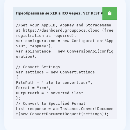
Преобразование XER в ICO через .NET REST API
//Get your AppSID, AppKey and StorageName
at https://dashboard.groupdocs.cloud (free
registration is required).
var configuration = new Configuration("App
SID", "AppKey");
var apiInstance = new ConversionApi(config
uration);
// Convert Settings
var settings = new ConvertSettings
{
FilePath = "file-to-convert.xer",
Format = "ico",
OutputPath = "ConvertedFiles"
};
// Convert to Specified Format
List response = apiInstance.ConvertDocumen