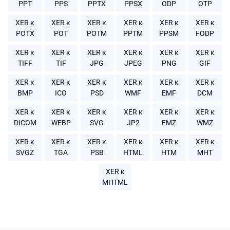
PPT
PPS
PPTX
PPSX
ODP
OTP
XER к
XER к
XER к
XER к
XER к
XER к
POTX
POT
POTM
PPTM
PPSM
FODP
XER к
XER к
XER к
XER к
XER к
XER к
TIFF
TIF
JPG
JPEG
PNG
GIF
XER к
XER к
XER к
XER к
XER к
XER к
BMP
ICO
PSD
WMF
EMF
DCM
XER к
XER к
XER к
XER к
XER к
XER к
DICOM
WEBP
SVG
JP2
EMZ
WMZ
XER к
XER к
XER к
XER к
XER к
XER к
SVGZ
TGA
PSB
HTML
HTM
MHT
XER к
MHTML