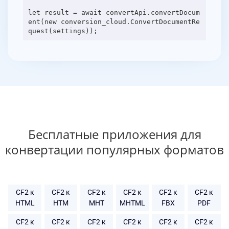
let result = await convertApi.convertDocum
ent(new conversion_cloud.ConvertDocumentRe
Бесплатные приложения для
конвертации популярных форматов
CF2 к
CF2 к
CF2 к
CF2 к
CF2 к
CF2 к
HTML
HTM
MHT
MHTML
FBX
PDF
CF2 к
CF2 к
CF2 к
CF2 к
CF2 к
CF2 к