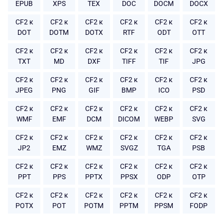
EPUB
XPS
TEX
DOC
DOCM
DOCX
CF2 к
CF2 к
CF2 к
CF2 к
CF2 к
CF2 к
DOT
DOTM
DOTX
RTF
ODT
OTT
CF2 к
CF2 к
CF2 к
CF2 к
CF2 к
CF2 к
TXT
MD
DXF
TIFF
TIF
JPG
CF2 к
CF2 к
CF2 к
CF2 к
CF2 к
CF2 к
JPEG
PNG
GIF
BMP
ICO
PSD
CF2 к
CF2 к
CF2 к
CF2 к
CF2 к
CF2 к
WMF
EMF
DCM
DICOM
WEBP
SVG
CF2 к
CF2 к
CF2 к
CF2 к
CF2 к
CF2 к
JP2
EMZ
WMZ
SVGZ
TGA
PSB
CF2 к
CF2 к
CF2 к
CF2 к
CF2 к
CF2 к
PPT
PPS
PPTX
PPSX
ODP
OTP
CF2 к
CF2 к
CF2 к
CF2 к
CF2 к
CF2 к
POTX
POT
POTM
PPTM
PPSM
FODP