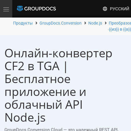
РУССКИЙ
Toggle
navigation
Продукты
GroupDocs.Conversion
Node.js
Преобразо
{{из}} в {{в}
Онлайн-конвертер
CF2 в TGA |
Бесплатное
приложение и
облачный API
Node.js
GroupDocs.Conversion Cloud — это надежный REST API,