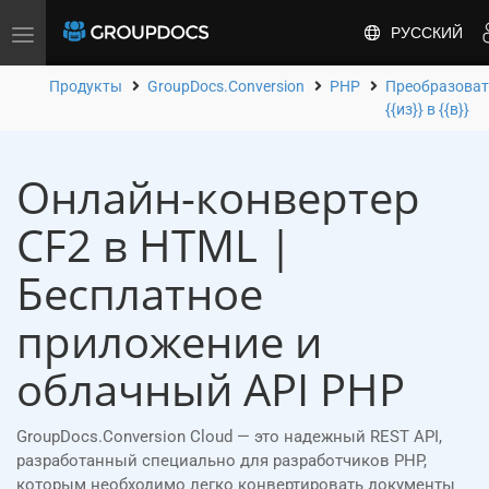
РУССКИЙ
Toggle
navigation
Продукты
GroupDocs.Conversion
PHP
Преобразова
{{из}} в {{в}}
Онлайн-конвертер
CF2 в HTML |
Бесплатное
приложение и
облачный API PHP
GroupDocs.Conversion Cloud — это надежный REST API,
разработанный специально для разработчиков PHP,
которым необходимо легко конвертировать документы