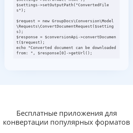
$settings->setOutputPath("ConvertedFile
s");
$request = new GroupDocs\Conversion\Model
\Requests\ConvertDocumentRequest($setting
s);
$response = $conversionApi->convertDocumen
t($request);
echo "Converted document can be downloaded
Бесплатные приложения для
конвертации популярных форматов