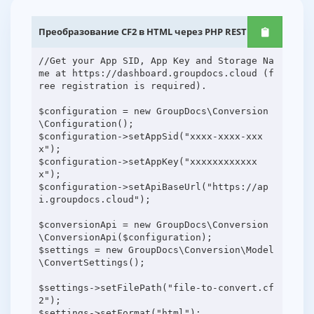
Преобразование CF2 в HTML через PHP REST API
//Get your App SID, App Key and Storage Na
me at https://dashboard.groupdocs.cloud (f
ree registration is required).
$configuration = new GroupDocs\Conversion
\Configuration();
$configuration->setAppSid("xxxx-xxxx-xxx
x");
$configuration->setAppKey("xxxxxxxxxxxx
x");
$configuration->setApiBaseUrl("https://ap
i.groupdocs.cloud");
$conversionApi = new GroupDocs\Conversion
\ConversionApi($configuration);
$settings = new GroupDocs\Conversion\Model
\ConvertSettings();
$settings->setFilePath("file-to-convert.cf
2");
$settings->setFormat("html");