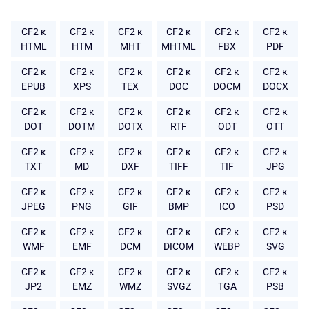
CF2 к
CF2 к
CF2 к
CF2 к
CF2 к
CF2 к
HTML
HTM
MHT
MHTML
FBX
PDF
CF2 к
CF2 к
CF2 к
CF2 к
CF2 к
CF2 к
EPUB
XPS
TEX
DOC
DOCM
DOCX
CF2 к
CF2 к
CF2 к
CF2 к
CF2 к
CF2 к
DOT
DOTM
DOTX
RTF
ODT
OTT
CF2 к
CF2 к
CF2 к
CF2 к
CF2 к
CF2 к
TXT
MD
DXF
TIFF
TIF
JPG
CF2 к
CF2 к
CF2 к
CF2 к
CF2 к
CF2 к
JPEG
PNG
GIF
BMP
ICO
PSD
CF2 к
CF2 к
CF2 к
CF2 к
CF2 к
CF2 к
WMF
EMF
DCM
DICOM
WEBP
SVG
CF2 к
CF2 к
CF2 к
CF2 к
CF2 к
CF2 к
JP2
EMZ
WMZ
SVGZ
TGA
PSB