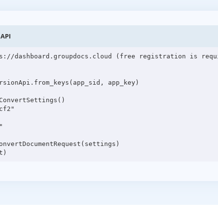
 API
s://dashboard.groupdocs.cloud (free registration is requi
rsionApi.from_keys(app_sid, app_key)

onvertSettings()

f2"



onvertDocumentRequest(settings)
