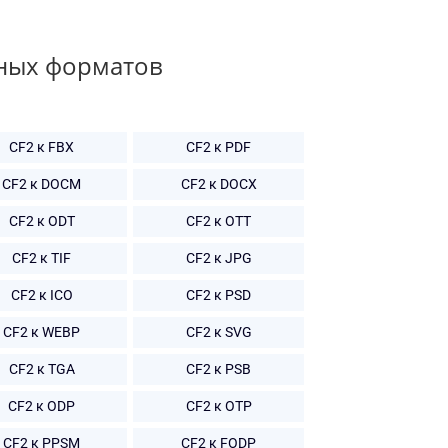
ных форматов
CF2 к FBX
CF2 к PDF
CF2 к DOCM
CF2 к DOCX
CF2 к ODT
CF2 к OTT
CF2 к TIF
CF2 к JPG
CF2 к ICO
CF2 к PSD
CF2 к WEBP
CF2 к SVG
CF2 к TGA
CF2 к PSB
CF2 к ODP
CF2 к OTP
CF2 к PPSM
CF2 к FODP