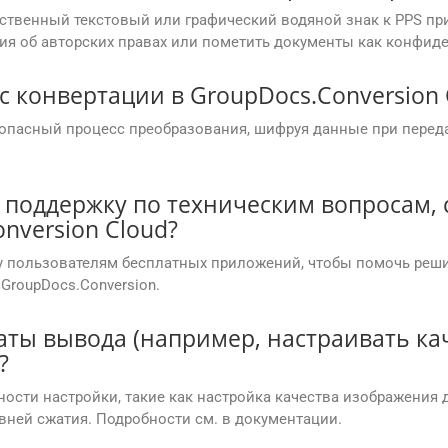
бственный текстовый или графический водяной знак к PPS пр
ия об авторских правах или пометить документы как конфид
с конвертации в GroupDocs.Conversion 
зопасный процесс преобразования, шифруя данные при переда
 поддержку по техническим вопросам,
version Cloud?
у пользователям бесплатных приложений, чтобы помочь реш
GroupDocs.Conversion.
аты вывода (например, настраивать ка
?
ости настройки, такие как настройка качества изображения 
вней сжатия. Подробности см. в документации.