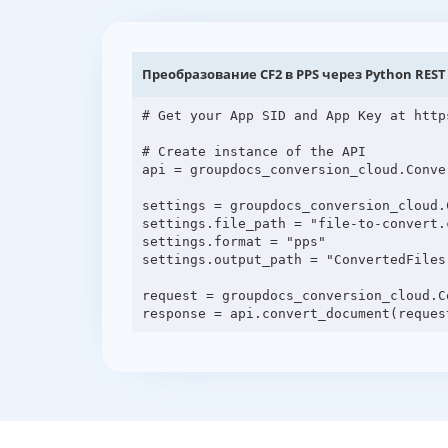
Преобразование CF2 в PPS через Python REST
# Get your App SID and App Key at http
# Create instance of the API

api = groupdocs_conversion_cloud.Conve
settings = groupdocs_conversion_cloud.C
settings.file_path = "file-to-convert.c
settings.format = "pps"

settings.output_path = "ConvertedFiles"
request = groupdocs_conversion_cloud.C