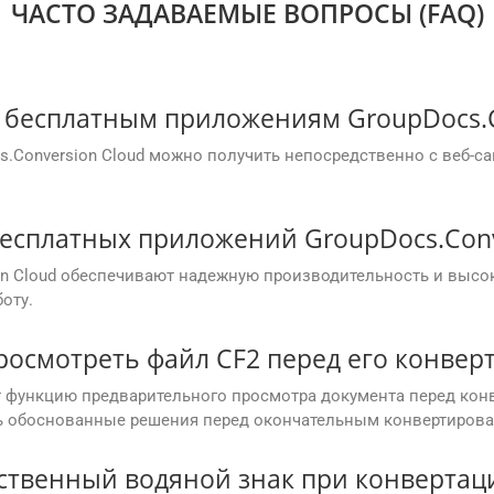
ЧАСТО ЗАДАВАЕМЫЕ ВОПРОСЫ (FAQ)
 к бесплатным приложениям GroupDocs.C
.Conversion Cloud можно получить непосредственно с веб-са
есплатных приложений GroupDocs.Conv
on Cloud обеспечивают надежную производительность и высо
оту.
росмотреть файл CF2 перед его конвер
т функцию предварительного просмотра документа перед конв
ть обоснованные решения перед окончательным конвертиров
ственный водяной знак при конвертаци