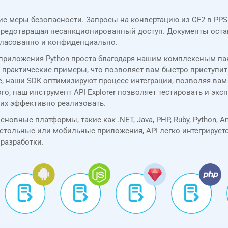
гие меры безопасности. Запросы на конвертацию из CF2 в PP
 предотвращая несанкционированный доступ. Документы ост
гласованно и конфиденциально.
и приложения Python проста благодаря нашим комплексным па
практические примеры, что позволяет вам быстро приступить
, наши SDK оптимизируют процесс интеграции, позволяя вам
, наш инструмент API Explorer позволяет тестировать и эксп
 их эффективно реализовать.
овные платформы, такие как .NET, Java, PHP, Ruby, Python, An
астольные или мобильные приложения, API легко интегрируетс
разработки.