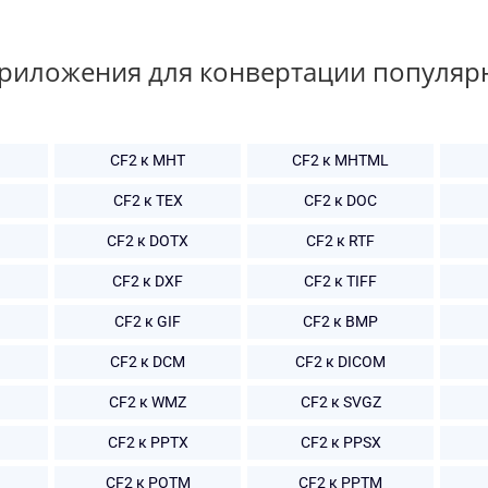
приложения для конвертации популяр
CF2 к MHT
CF2 к MHTML
CF2 к TEX
CF2 к DOC
CF2 к DOTX
CF2 к RTF
CF2 к DXF
CF2 к TIFF
CF2 к GIF
CF2 к BMP
CF2 к DCM
CF2 к DICOM
CF2 к WMZ
CF2 к SVGZ
CF2 к PPTX
CF2 к PPSX
CF2 к POTM
CF2 к PPTM