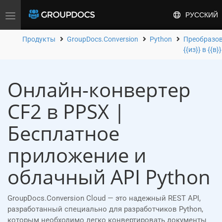
РУССКИЙ
Toggle
navigation
Продукты
GroupDocs.Conversion
Python
Преобразо
{{из}} в {{в}}
Онлайн-конвертер
CF2 в PPSX |
Бесплатное
приложение и
облачный API Python
GroupDocs.Conversion Cloud — это надежный REST API,
разработанный специально для разработчиков Python,
которым необходимо легко конвертировать документы