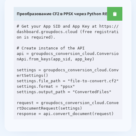
Преобразование CF2 в PPSX через Python REST API
# Get your App SID and App Key at https://
dashboard.groupdocs.cloud (free registrati
on is required).
# Create instance of the API
api = groupdocs_conversion_cloud.Conversio
nApi.from_keys(app_sid, app_key)
settings = groupdocs_conversion_cloud.Conv
ertSettings()
settings.file_path = "file-to-convert.cf2"
settings.format = "ppsx"
settings.output_path = "ConvertedFiles"
request = groupdocs_conversion_cloud.Conve
rtDocumentRequest(settings)