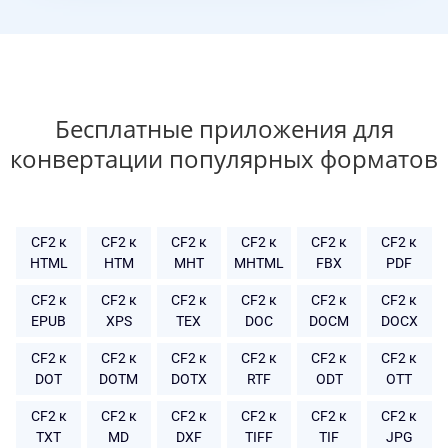
Бесплатные приложения для
конвертации популярных форматов
CF2 к
CF2 к
CF2 к
CF2 к
CF2 к
CF2 к
HTML
HTM
MHT
MHTML
FBX
PDF
CF2 к
CF2 к
CF2 к
CF2 к
CF2 к
CF2 к
EPUB
XPS
TEX
DOC
DOCM
DOCX
CF2 к
CF2 к
CF2 к
CF2 к
CF2 к
CF2 к
DOT
DOTM
DOTX
RTF
ODT
OTT
CF2 к
CF2 к
CF2 к
CF2 к
CF2 к
CF2 к
TXT
MD
DXF
TIFF
TIF
JPG