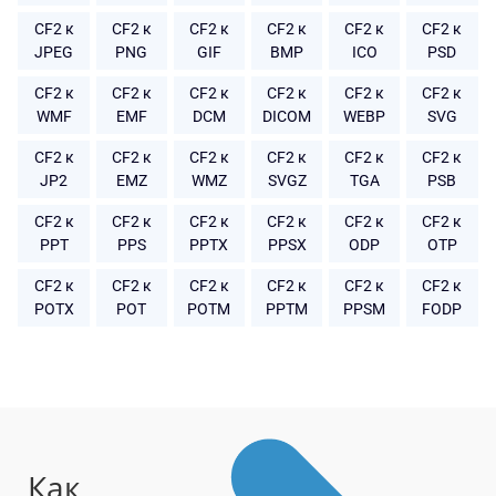
CF2 к
CF2 к
CF2 к
CF2 к
CF2 к
CF2 к
JPEG
PNG
GIF
BMP
ICO
PSD
CF2 к
CF2 к
CF2 к
CF2 к
CF2 к
CF2 к
WMF
EMF
DCM
DICOM
WEBP
SVG
CF2 к
CF2 к
CF2 к
CF2 к
CF2 к
CF2 к
JP2
EMZ
WMZ
SVGZ
TGA
PSB
CF2 к
CF2 к
CF2 к
CF2 к
CF2 к
CF2 к
PPT
PPS
PPTX
PPSX
ODP
OTP
CF2 к
CF2 к
CF2 к
CF2 к
CF2 к
CF2 к
POTX
POT
POTM
PPTM
PPSM
FODP
Как