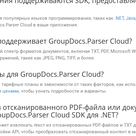
ния поддерживаются SDK, предоставля
ля популярных языков программирования, таких как
.NET
,
Java
s.Parser Cloud в ваши приложения.
оддерживает GroupDocs.Parser Cloud?
спектр форматов документов, включая TXT, PDF, Microsoft Word
ажений, такие как JPEG, PNG, TIFF, и более.
 для GroupDocs.Parser Cloud?
е тарифные планы в зависимости от таких факторов, как испо
и
ценами
, чтобы узнать подробности и варианты.
з отсканированного PDF-файла или док
pDocs.Parser Cloud SDK для .NET?
может извлекать текст из отсканированных PDF-файлов и TXT
ойки API, чтобы преобразовать отсканированный контент в 