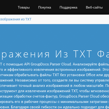
Товары
Покупка
Поддержка
Веб-сайты
изображения из TXT
ражения Из TXT Ф
 с помощью API GroupDocs.Parser Cloud. Анализируйте файлы
го и эффективного извлечения встроенных изображений. Этот
тчикам обрабатывать файлы TXT без установки Office или др
ражений. Независимо от того, создаете ли вы систему управл
еспечивает точный анализ изображений в любом масштабе. По
струмент для извлечения изображений TXT, чтобы мгновенно
зации обработки счетов-фактур, GroupDocs.Parser Cloud обе
рировать его в рабочие процессы с минимальными затратами 
овня. Благодаря своей гибкости он идеально подходит для ф