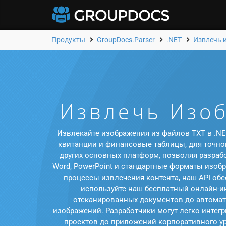
Продукты
GroupDocs.Parser
.NET
Извлечь 
Извлечь Изоб
Извлекайте изображения из файлов TXT в .NET
квитанции и финансовые таблицы, для точно
других основных платформ, позволяя разрабо
Word, PowerPoint и стандартные форматы изоб
процессы извлечения контента, наш API об
используйте наш бесплатный онлайн-ин
отсканированных документов до автомати
изображений. Разработчики могут легко интег
проектов до приложений корпоративного ур