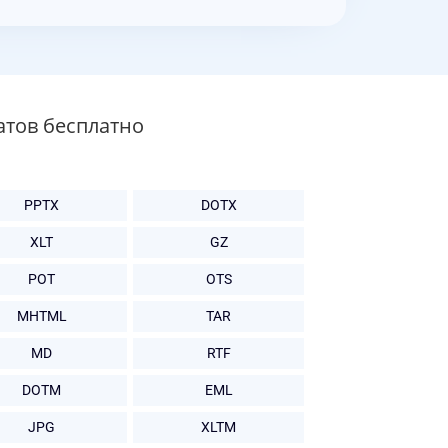
атов бесплатно
PPTX
DOTX
XLT
GZ
POT
OTS
MHTML
TAR
MD
RTF
DOTM
EML
JPG
XLTM