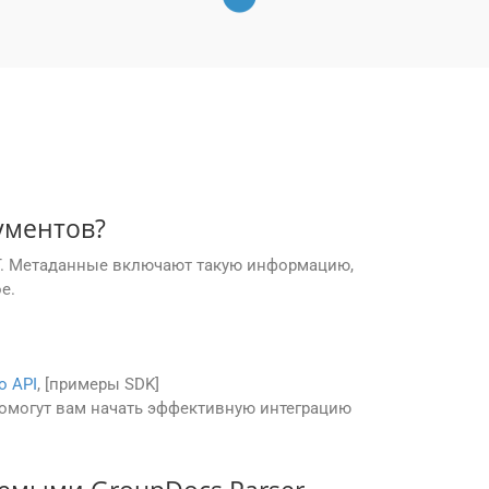
ументов?
XT. Метаданные включают такую информацию,
е.
о API
, [примеры SDK]
 помогут вам начать эффективную интеграцию