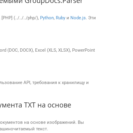
емыми GroupDocs.Parser
, [PHP] (../../../php/),
Python
,
Ruby
и
Node.js
. Эти
 (DOC, DOCX), Excel (XLS, XLSX), PowerPoint
льзование API, требования к хранилищу и
умента TXT на основе
 документов на основе изображений. Вы
машиночитаемый текст.