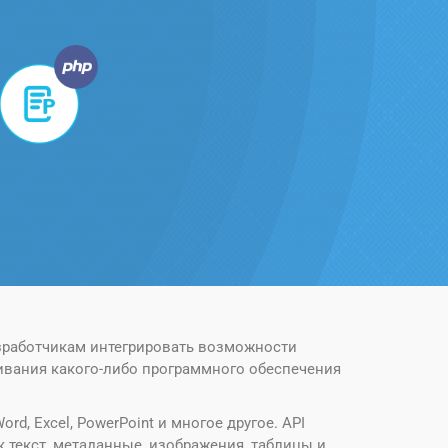
азработчикам интегрировать возможности
ивания какого-либо программного обеспечения
d, Excel, PowerPoint и многое другое. API
 текст, метаданные, изображения, таблицы и