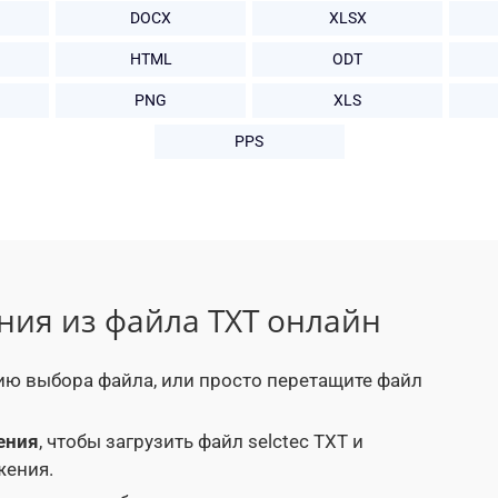
DOCX
XLSX
HTML
ODT
PNG
XLS
PPS
ния из файла TXT онлайн
ию выбора файла, или просто перетащите файл
ения
, чтобы загрузить файл selctec TXT и
жения.