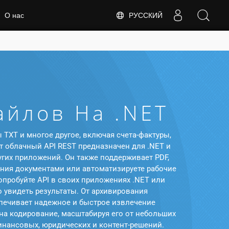
РУССКИЙ
О нас
айлов На .NET
 TXT и многое другое, включая счета-фактуры,
 облачный API REST предназначен для .NET и
угих приложений. Он также поддерживает PDF,
ения документами или автоматизируете рабочие
пробуйте API в своих приложениях .NET или
 увидеть результаты. От архивирования
спечивает надежное и быстрое извлечение
на кодирование, масштабируя его от небольших
инансовых, юридических и контент-решений.