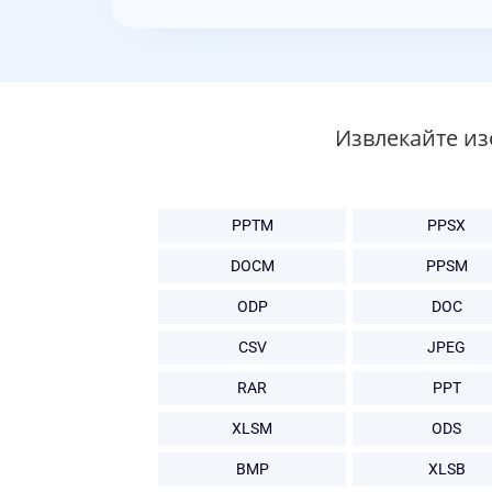
Извлекайте из
PPTM
PPSX
DOCM
PPSM
ODP
DOC
CSV
JPEG
RAR
PPT
XLSM
ODS
BMP
XLSB