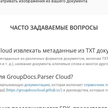
матривать изображения из вашего документа
ЧАСТО ЗАДАВАЕМЫЕ ВОПРОСЫ
Cloud извлекать метаданные из TXT док
ь метаданные из различных форматов документов, включая T
 и т. д.), название документа, ключевые слова и многое друго
я GroupDocs.Parser Cloud?
исчерпывающую
документацию
, которая включает
справочник п
да] (
https://groupdocscloud.github.io/
) и руководства, которые