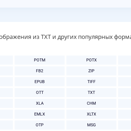
ображения из TXT и других популярных форм
POTM
POTX
FB2
ZIP
EPUB
TIFF
OTT
TXT
XLA
CHM
EMLX
XLTX
OTP
MSG