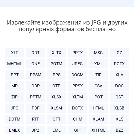
Извлекайте изображения из JPG и других
популярных форматов бесплатно
XLT
ODT
XLTX
PPTX
MSG
GZ
MHTML
ONE
POTM
JPEG
XML
POTX
PPT
PPSM
PPS
DOCM
TIF
XLA
MD
ODP
OTP
PPSX
CSV
DOC
ZIP
PPTM
XLSX
XLTM
POT
OST
JPG
PDF
XLSM
DOTX
HTML
XLSB
DOTM
RTF
OTT
CHM
XLAM
XLS
EMLX
JP2
EML
GIF
XHTML
BZ2