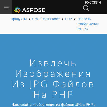
РУССКИЙ
Toggle
navigation
Продукты
GroupDocs.Parser
PHP
Извлечь
изображения
из JPG
Извлечь
Изображения
Из JPG Файлов
На PHP
Извлекайте изображения из файлов JPG в PHP с