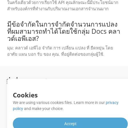
ในครั้งเดียวด้วยการเรียกใช้ API คุณลักษณะนี้มีประโยชน์มาก
สำหรับองค์กรที่ทำงานกับปริมาณงานเอกสารจำนวนมาก
มีข้อจํากัดในการจํากัดจํานวนการแปลง
ที่ผมสามารถทําได้โดยใช้กลุ่ม Docs คลา
วด์เอพีเอส?
มุม: คลาวด์ เอพีไอ จํากัด การ เปลี่ยน แปลง ที่ ยืดหยุ่น โดย
อาศัย แผน บอก รับ ของ คุณ. ที่อยู่ติดต่อของกลุ่มผู้ใช้.
สิ่งที่_0_BAR_กําลัง_2_BAR_การแปลง API
จะทําได้คืออะไร?
Cookies
We are using various cookies files. Learn more in our
privacy
policy
and make your choice.
[_0__BAR_การแปลง APIIs] (httttps excogs.
roupdocs. กลุ่มเมฆ/คอนกรูเอนต์/queck-
Accept
start/) มีความปลอดภัยและต้องการการตรวจ