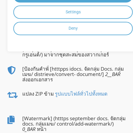
สอบสิทธิ์
Settings
แปลง _0___BARICO_หน้าโดยหน้า หรือ [ช่วง
ของหน้า] (httttpps/docs. กลุ่มผู้ใช้. กลุ่มผู้ใช้/
Deny
distribution/cont-pages/)
_0__BAR_การแปลง [นักสํารวจ API]
(htttpspathapititition. กลุ่ม docs. กลุ่มเมฆ/คอน
กรูเอนต์/) มาจากชุดสะสมของสวากเกอร์
[ป้องกันคําพั่ [htttpps idocs. จัดกลุ่ม Docs. กลุ่ม
เมฆ/ distrieve/convert- document/]
2__BAR
ส่งออกเอกสาร
แปลง ZIP ข้าม
รูปแบบไฟล์ทั่วไปทั้งหมด
[Watermark] (htttps september docs. จัดกลุ่ม
docs. กลุ่มเมฆ/ control/add-watermark/)
0_BAR
หน้า