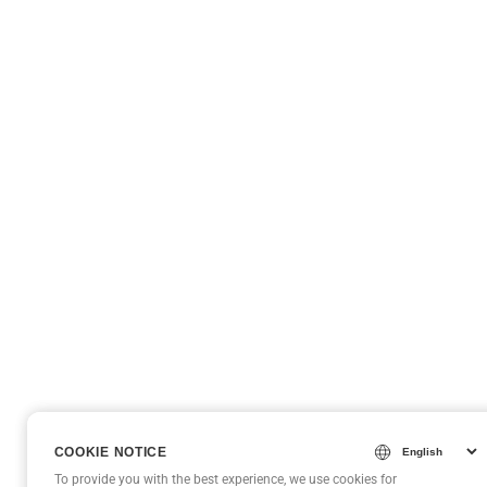
COOKIE NOTICE
COOKIE NOTICE
To provide you with the best experience, we use cookies for
To provide you with the best experience, we use cookies for