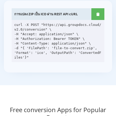
การแปลง ZIP เป็น ICO ผ่าน REST API cURL
curl -X POST "https://api.groupdocs.cloud/
v2.0/conversion" \
-H "Accept: application/json" \
-H "Authorization: Bearer TOKEN" \
-H "Content-Type: application/json" \
-d "{ 'FilePath': 'file-to-convert.zip',
'Format': 'ico', 'OutputPath': 'ConvertedF
Free conversion Apps for Popular