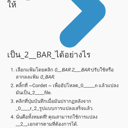
ให้
เป็น_2__BAR_ได้อย่างไร
เลือกแฟ้มโดยคลิก
0__BAR
2___BAR
ปรับใช้หรือ
ลากลงแฟ้ม
0_BAR
.
คลิ้กที่ ~Cordet ~ เพื่ออัปโหลด_0_____n แล้วแปลง
มันเป็น_2____file.
คลิกที่ปุ่มบันทึกเมื่อมันปรากฏหลังจาก
_0____r_2_รูปแบบการแปลงเสร็จแล้ว.
นั่นคือทั้งหมดที่! คุณสามารถใช้การแปลง
__2__เอกสารตามที่ต้องการได้.