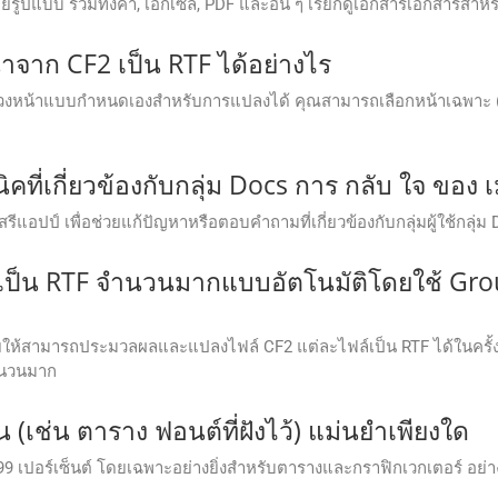
รูปแบบ รวมทั้งคํา, เอกเซล, PDF และอื่น ๆ เรียกดูเอกสารเอกสารสําห
าจาก CF2 เป็น RTF ได้อย่างไร
หน้าแบบกำหนดเองสำหรับการแปลงได้ คุณสามารถเลือกหน้าเฉพาะ (เช่น 
ิคที่เกี่ยวข้องกับกลุ่ม Docs การ กลับ ใจ ของ 
แอปป์ เพื่อช่วยแก้ปัญหาหรือตอบคําถามที่เกี่ยวข้องกับกลุ่มผู้ใช้กลุ่ม 
ป็น RTF จำนวนมากแบบอัตโนมัติโดยใช้ Gro
ให้สามารถประมวลผลและแปลงไฟล์ CF2 แต่ละไฟล์เป็น RTF ได้ในครั้งเ
ำนวนมาก
(เช่น ตาราง ฟอนต์ที่ฝังไว้) แม่นยำเพียงใด
ำ 99 เปอร์เซ็นต์ โดยเฉพาะอย่างยิ่งสำหรับตารางและกราฟิกเวกเตอร์ อ