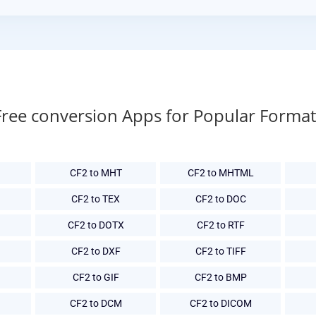
Free conversion Apps for Popular Format
CF2 to MHT
CF2 to MHTML
CF2 to TEX
CF2 to DOC
CF2 to DOTX
CF2 to RTF
CF2 to DXF
CF2 to TIFF
CF2 to GIF
CF2 to BMP
CF2 to DCM
CF2 to DICOM