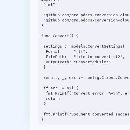
 "fmt"

 "github.com/groupdocs-conversion-cloud/groupdocs-conversion-cloud-go-samples/config"

 "github.com/groupdocs-conversion-cloud/groupdocs-conversion-cloud-go/models"

)

func Convert() {

 settings := models.ConvertSettings{

  Format:     "rtf",

  FilePath:   "file-to-convert.cf2",

  OutputPath: "ConvertedFiles"

 }

 result, _, err := config.Client.ConvertApi.ConvertDocument(config.Ctx, settings)

 if err != nil {

  fmt.Printf("Convert error: %v\n", err)

  return

 }

 fmt.Printf("Document converted successfully: %v\n", result[0].Url)
