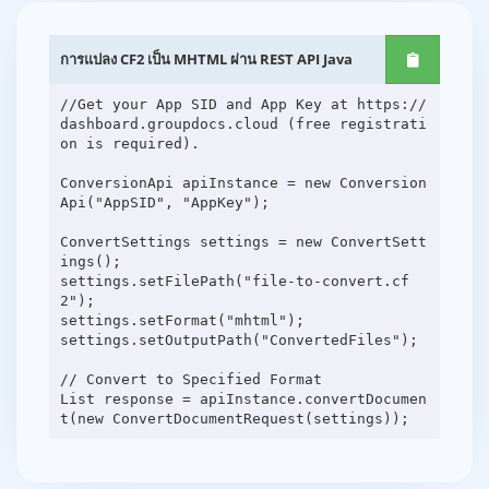
การแปลง CF2 เป็น MHTML ผ่าน REST API Java
//Get your App SID and App Key at https://
dashboard.groupdocs.cloud (free registrati
on is required).
ConversionApi apiInstance = new Conversion
Api("AppSID", "AppKey");
ConvertSettings settings = new ConvertSett
ings();
settings.setFilePath("file-to-convert.cf
2");
settings.setFormat("mhtml");
settings.setOutputPath("ConvertedFiles");
// Convert to Specified Format
List response = apiInstance.convertDocumen