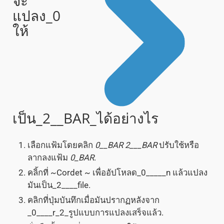
จะ
แปลง_0
ให้
เป็น_2__BAR_ได้อย่างไร
เลือกแฟ้มโดยคลิก
0__BAR
2___BAR
ปรับใช้หรือ
ลากลงแฟ้ม
0_BAR
.
คลิ้กที่ ~Cordet ~ เพื่ออัปโหลด_0_____n แล้วแปลง
มันเป็น_2____file.
คลิกที่ปุ่มบันทึกเมื่อมันปรากฏหลังจาก
_0____r_2_รูปแบบการแปลงเสร็จแล้ว.