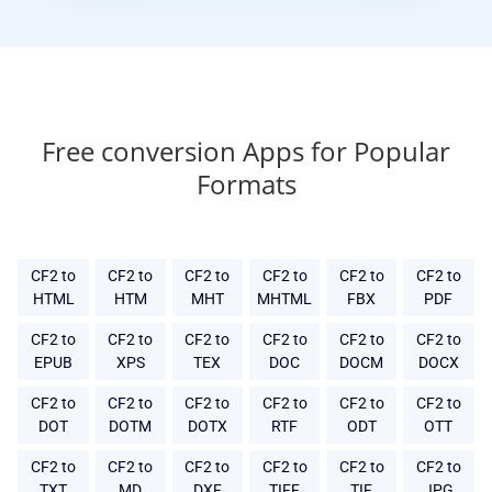
Free conversion Apps for Popular
Formats
CF2 to
CF2 to
CF2 to
CF2 to
CF2 to
CF2 to
HTML
HTM
MHT
MHTML
FBX
PDF
CF2 to
CF2 to
CF2 to
CF2 to
CF2 to
CF2 to
EPUB
XPS
TEX
DOC
DOCM
DOCX
CF2 to
CF2 to
CF2 to
CF2 to
CF2 to
CF2 to
DOT
DOTM
DOTX
RTF
ODT
OTT
CF2 to
CF2 to
CF2 to
CF2 to
CF2 to
CF2 to
TXT
MD
DXF
TIFF
TIF
JPG