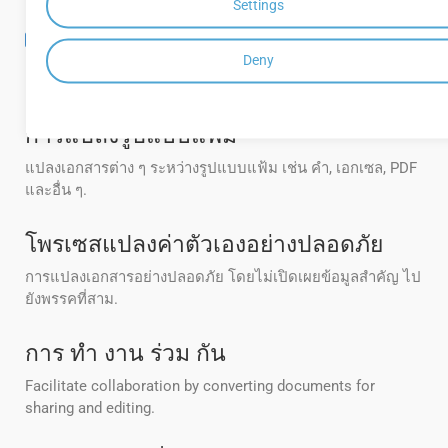
Settings
[_0__BAR_การแปลง APIIs] (httttps excogs.
roupdocs. กลุ่มเมฆ/คอนกรูเอนต์/queck-
Deny
start/) มีความปลอดภัยและต้องการการตรวจ
สอบสิทธิ์
การแปลงรูปแบบแฟ้ม
แปลงเอกสารต่าง ๆ ระหว่างรูปแบบแฟ้ม เช่น คํา, เอกเซล, PDF
และอื่น ๆ.
โพรเซสแปลงค่าตัวเองอย่างปลอดภัย
การแปลงเอกสารอย่างปลอดภัย โดยไม่เปิดเผยข้อมูลสําคัญ ไป
ยังพรรคที่สาม.
การ ทํา งาน ร่วม กัน
Facilitate collaboration by converting documents for
sharing and editing.