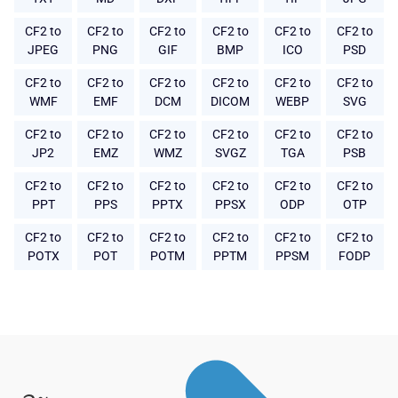
CF2 to
CF2 to
CF2 to
CF2 to
CF2 to
CF2 to
JPEG
PNG
GIF
BMP
ICO
PSD
CF2 to
CF2 to
CF2 to
CF2 to
CF2 to
CF2 to
WMF
EMF
DCM
DICOM
WEBP
SVG
CF2 to
CF2 to
CF2 to
CF2 to
CF2 to
CF2 to
JP2
EMZ
WMZ
SVGZ
TGA
PSB
CF2 to
CF2 to
CF2 to
CF2 to
CF2 to
CF2 to
PPT
PPS
PPTX
PPSX
ODP
OTP
CF2 to
CF2 to
CF2 to
CF2 to
CF2 to
CF2 to
POTX
POT
POTM
PPTM
PPSM
FODP