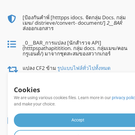
[ป้องกันคําพั่ [htttpps idocs. จัดกลุ่ม Docs. กลุ่ม
เมฆ/ distrieve/convert- document/]
2__BAR
ส่งออกเอกสาร
_0__BAR_การแปลง [นักสํารวจ API]
(htttpspathapititition. กลุ่ม docs. กลุ่มเมฆ/คอน
กรูเอนต์/) มาจากชุดสะสมของสวากเกอร์
แปลง CF2 ข้าม
รูปแบบไฟล์ทั่วไปทั้งหมด
Cookies
แปลง _0___BARMHTML_หน้าโดยหน้า หรือ
[ช่วงของหน้า] (httttpps/docs. กลุ่มผู้ใช้. กลุ่มผู้
We are using various cookies files. Learn more in our
privacy poli
ใช้/ distribution/cont-pages/)
and make your choice.
[Watermark] (htttps september docs. จัดกลุ่ม
Accept
docs. กลุ่มเมฆ/ control/add-watermark/)
0_BAR
หน้า