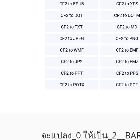
CF2 to EPUB
CF2 to XPS
CF2 to DOT
CF2 to DOTM
CF2 to TXT
CF2 to MD
CF2 to JPEG
CF2 to PNG
CF2 to WMF
CF2 to EMF
CF2 to JP2
CF2 to EMZ
CF2 to PPT
CF2 to PPS
CF2 to POTX
CF2 to POT
จะแปลง_0 ให้เป็น_2__BAR