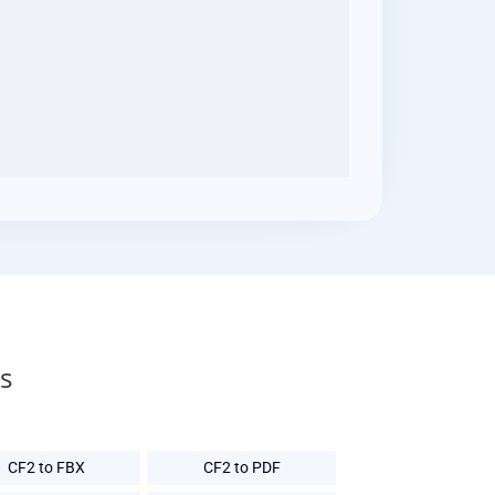
s
CF2 to FBX
CF2 to PDF