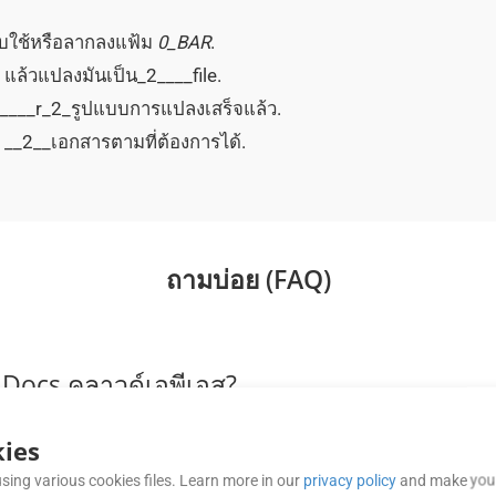
บใช้หรือลากลงแฟ้ม
0_BAR
.
n แล้วแปลงมันเป็น_2____file.
 _0____r_2_รูปแบบการแปลงเสร็จแล้ว.
ง __2__เอกสารตามที่ต้องการได้.
ถามบ่อย (FAQ)
 Docs คลาวด์เอพีเอส?
รูปแบบ รวมทั้งคํา, เอกเซล, PDF และอื่น ๆ เรียกดูเอกสารเอกสารสําห
ies
นที่จะแปลงเป็น TXT โดยใช้ API ได้หรือไม่
sing various cookies files. Learn more in our
privacy policy
and make your