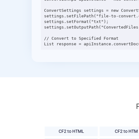
ConvertSettings settings = new ConvertS
settings.setFilePath("file-to-convert.c
settings.setFormat("txt");

settings.setOutputPath("ConvertedFiles"
// Convert to Specified Format

CF2 to HTML
CF2 to HTM