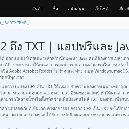
สินค้า
ซื้อ
สนับสนุน
เว็บไซต์
เกี่ยวก
0__BARTXTBAR_
 ถึง TXT | แอปฟรีและ Ja
ถือได้ ออกแบบมาโดยเฉพาะสำหรับนักพัฒนา Java คนที่ต้องการแปลงเอกส
บบ API ของเราช่วยให้คุณสามารถผสานรวมความสามารถในการแปลงไฟล์
fice หรือ Adobe Acrobat Reader ไม่ว่าคุณจะทำงานบน Windows, macO
ทุกที่ทุกเวลา
ณปรับแต่งการแปลง CF2 เป็น TXT ให้เหมาะกับความต้องการเฉพาะของคุ
ยังสามารถควบคุมคุณภาพและความละเอียดของผลลัพธ์ ทำให้คุณสามาร
ณสามารถใส่ลายน้ำหรือตั้งรหัสผ่านเพื่อป้องกันไฟล์ TXT ของคุณ เพื
ษาความปลอดภัยที่เข้มงวด คำขอการแปลงจาก CF2 เป็น TXT จะได้รับก
ได้รับอนุญาต เอกสารต่างๆ จะได้รับการปกป้องตลอดกระบวนการ และกา