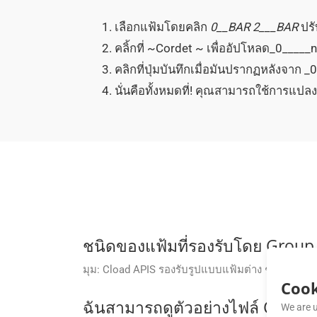
เลือกแฟ้มโดยคลิก
0__BAR
2___BAR
ปรั
คลิ้กที่ ~Cordet ~ เพื่ออัปโหลด_0_____
คลิกที่ปุ่มบันทึกเมื่อมันปรากฏหลังจาก
นั่นคือทั้งหมดที่! คุณสามารถใช้การแปล
ชนิดของแฟ้มที่รองรับโดย Group
มุม: Cload APIS รองรับรูปแบบแฟ้มต่าง ๆ หลากหลาย
Cook
ฉันสามารถดูตัวอย่างไฟล์ CF2 ก่อ
We are u