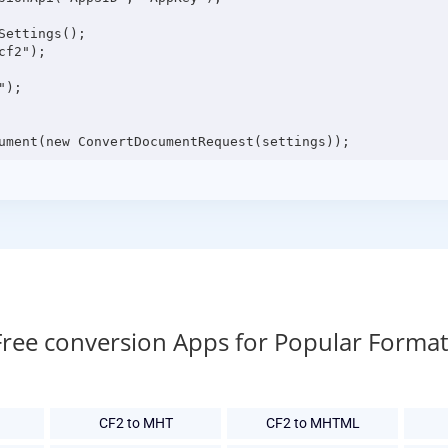
ettings();

f2");

);

Free conversion Apps for Popular Format
CF2 to MHT
CF2 to MHTML