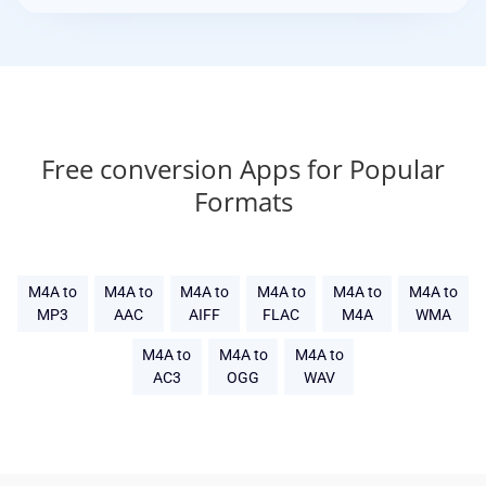
Free conversion Apps for Popular
Formats
M4A to
M4A to
M4A to
M4A to
M4A to
M4A to
MP3
AAC
AIFF
FLAC
M4A
WMA
M4A to
M4A to
M4A to
AC3
OGG
WAV