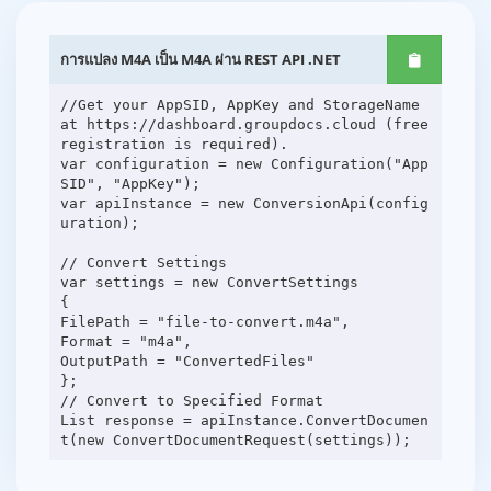
การแปลง M4A เป็น M4A ผ่าน REST API .NET
//Get your AppSID, AppKey and StorageName
at https://dashboard.groupdocs.cloud (free
registration is required).
var configuration = new Configuration("App
SID", "AppKey");
var apiInstance = new ConversionApi(config
uration);
// Convert Settings
var settings = new ConvertSettings
{
FilePath = "file-to-convert.m4a",
Format = "m4a",
OutputPath = "ConvertedFiles"
};
// Convert to Specified Format
List response = apiInstance.ConvertDocumen