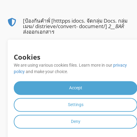
[ป้องกันคําพั่ [htttpps idocs. จัดกลุ่ม Docs. กลุ่ม
เมฆ/ distrieve/convert- document/]
2__BAR
ส่งออกเอกสาร
_0__BAR_การแปลง [นักสํารวจ API]
(htttpspathapititition. กลุ่ม docs. กลุ่มเมฆ/คอน
Cookies
กรูเอนต์/) มาจากชุดสะสมของสวากเกอร์
We are using various cookies files. Learn more in our
privacy
แปลง _0___BARM4A_หน้าโดยหน้า หรือ [ช่วง
policy
and make your choice.
ของหน้า] (httttpps/docs. กลุ่มผู้ใช้. กลุ่มผู้ใช้/
distribution/cont-pages/)
Accept
[Watermark] (htttps september docs. จัดกลุ่ม
docs. กลุ่มเมฆ/ control/add-watermark/)
Settings
0_BAR
หน้า
Deny
แปลง M4A ข้าม
รูปแบบไฟล์ทั่วไปทั้งหมด