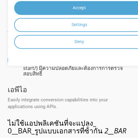
[ป้องกันคําพั่ [htttpps idocs. จัดกลุ่ม Docs. กลุ่ม
Accept
เมฆ/ distrieve/convert- document/]
2__BAR
ส่งออกเอกสาร
Settings
แปลง VDX ข้าม
รูปแบบไฟล์ทั่วไปทั้งหมด
Deny
[_0__BAR_การแปลง APIIs] (httttps excogs.
roupdocs. กลุ่มเมฆ/คอนกรูเอนต์/queck-
start/) มีความปลอดภัยและต้องการการตรวจ
สอบสิทธิ์
เอพีไอ
Easily integrate conversion capabilities into your
applications using APIs.
ไม่ใช้แอปพลิเคชันที่จะแปลง_
0__BAR_รูปแบบเอกสารที่ซ้ํากัน
2__BAR