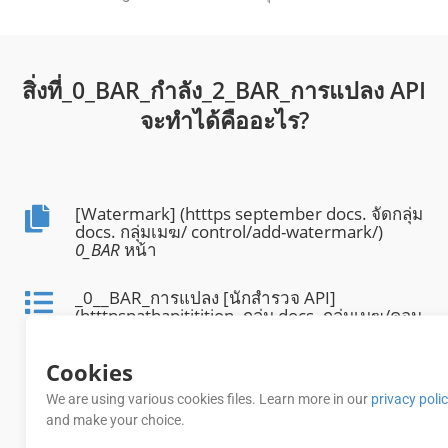
สิ่งที่_0_BAR_กําลัง_2_BAR_การแปลง API
จะทําได้คืออะไร?
[Watermark] (htttps september docs. จัดกลุ่ม
docs. กลุ่มเมฆ/ control/add-watermark/)
0_BAR
หน้า
_0__BAR_การแปลง [นักสํารวจ API]
(htttpspathapititition. กลุ่ม docs. กลุ่มเมฆ/คอน
กรูเอนต์/) มาจากชุดสะสมของสวากเกอร์
Cookies
แปลง _0___BARMHTML_หน้าโดยหน้า หรือ
[ช่วงของหน้า] (httttpps/docs. กลุ่มผู้ใช้. กลุ่มผู้
We are using various cookies files. Learn more in our
privacy poli
ใช้/ distribution/cont-pages/)
and make your choice.