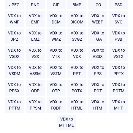
JPEG
PNG
GIF
BMP
ICO
PSD
VDX to
VDX to
VDX to
VDX to
VDX to
VDX to
WMF
EMF
DCM
DICOM
WEBP
SVG
VDX to
VDX to
VDX to
VDX to
VDX to
VDX to
JP2
EMZ
WMZ
SVGZ
TGA
PSB
VDX to
VDX to
VDX to
VDX to
VDX to
VDX to
VSDX
VSX
VTX
VDX
VSSX
VSTX
VDX to
VDX to
VDX to
VDX to
VDX to
VDX to
VSDM
VSSM
VSTM
PPT
PPS
PPTX
VDX to
VDX to
VDX to
VDX to
VDX to
VDX to
PPSX
ODP
OTP
POTX
POT
POTM
VDX to
VDX to
VDX to
VDX to
VDX to
VDX to
PPTM
PPSM
FODP
HTML
HTM
MHT
VDX to
MHTML