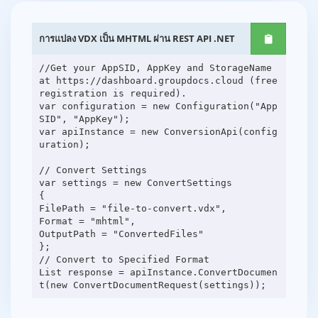
การแปลง VDX เป็น MHTML ผ่าน REST API .NET
//Get your AppSID, AppKey and StorageName
at https://dashboard.groupdocs.cloud (free
registration is required).
var configuration = new Configuration("App
SID", "AppKey");
var apiInstance = new ConversionApi(config
uration);
// Convert Settings
var settings = new ConvertSettings
{
FilePath = "file-to-convert.vdx",
Format = "mhtml",
OutputPath = "ConvertedFiles"
};
// Convert to Specified Format
List response = apiInstance.ConvertDocumen