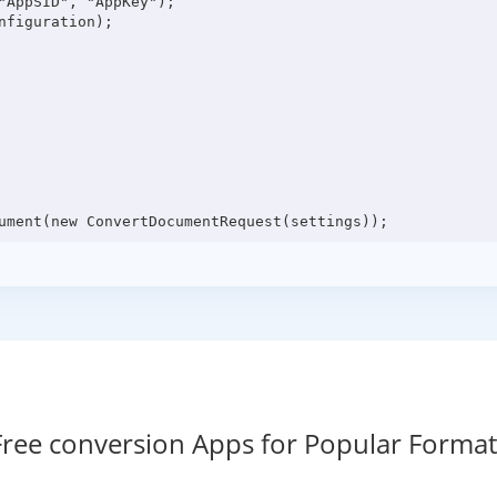
"AppSID", "AppKey");

figuration);

Free conversion Apps for Popular Format