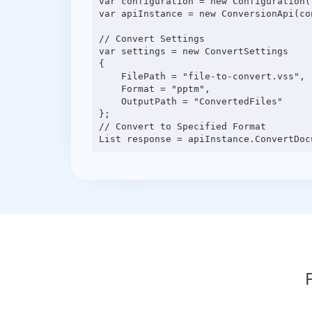
var configuration = new Configuration(
var apiInstance = new ConversionApi(con
// Convert Settings

var settings = new ConvertSettings

{

    FilePath = "file-to-convert.vss",

    Format = "pptm",

    OutputPath = "ConvertedFiles"

};

// Convert to Specified Format
