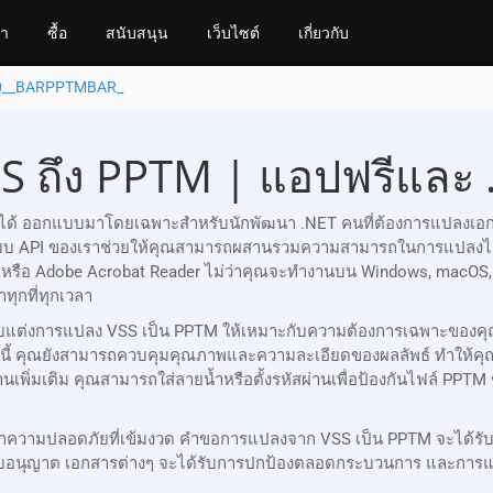
้า
ซื้อ
สนับสนุน
เว็บไซต์
เกี่ยวกับ
0__BARPPTMBAR_
S ถึง PPTM | แอปฟรีและ 
ถือได้ ออกแบบมาโดยเฉพาะสำหรับนักพัฒนา .NET คนที่ต้องการแปลงเอก
บบ API ของเราช่วยให้คุณสามารถผสานรวมความสามารถในการแปลงไฟล์
fice หรือ Adobe Acrobat Reader ไม่ว่าคุณจะทำงานบน Windows, macO
ทุกที่ทุกเวลา
ณปรับแต่งการแปลง VSS เป็น PPTM ให้เหมาะกับความต้องการเฉพาะของค
ี้ คุณยังสามารถควบคุมคุณภาพและความละเอียดของผลลัพธ์ ทำให้คุ
พิ่มเติม คุณสามารถใส่ลายน้ำหรือตั้งรหัสผ่านเพื่อป้องกันไฟล์ PPT
ษาความปลอดภัยที่เข้มงวด คำขอการแปลงจาก VSS เป็น PPTM จะได้รั
ได้รับอนุญาต เอกสารต่างๆ จะได้รับการปกป้องตลอดกระบวนการ และกา