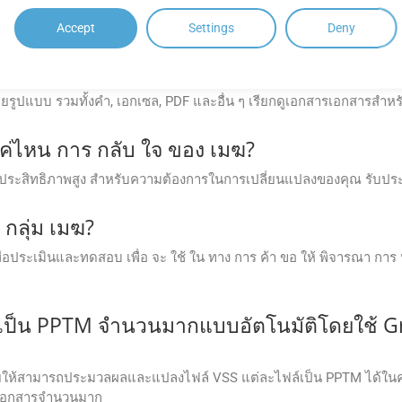
์ Group Docs หรือผ่านทางเว็บของกลุ่ม Docs หรือโปรแกรมเคลื่อนที่.
Accept
Settings
Deny
 Docs คลาวด์เอพีเอส?
รูปแบบ รวมทั้งคํา, เอกเซล, PDF และอื่น ๆ เรียกดูเอกสารเอกสารสําห
ค่ไหน การ กลับ ใจ ของ เมฆ?
ะมีประสิทธิภาพสูง สําหรับความต้องการในการเปลี่ยนแปลงของคุณ รับประ
 กลุ่ม เมฆ?
ระเมินและทดสอบ เพื่อ จะ ใช้ ใน ทาง การ ค้า ขอ ให้ พิจารณา การ ปรับ 
เป็น PPTM จำนวนมากแบบอัตโนมัติโดยใช้ G
ให้สามารถประมวลผลและแปลงไฟล์ VSS แต่ละไฟล์เป็น PPTM ได้ในครั้ง
นเอกสารจำนวนมาก