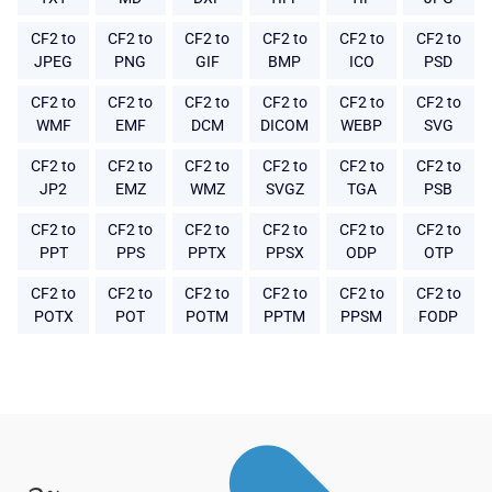
CF2 to
CF2 to
CF2 to
CF2 to
CF2 to
CF2 to
JPEG
PNG
GIF
BMP
ICO
PSD
CF2 to
CF2 to
CF2 to
CF2 to
CF2 to
CF2 to
WMF
EMF
DCM
DICOM
WEBP
SVG
CF2 to
CF2 to
CF2 to
CF2 to
CF2 to
CF2 to
JP2
EMZ
WMZ
SVGZ
TGA
PSB
CF2 to
CF2 to
CF2 to
CF2 to
CF2 to
CF2 to
PPT
PPS
PPTX
PPSX
ODP
OTP
CF2 to
CF2 to
CF2 to
CF2 to
CF2 to
CF2 to
POTX
POT
POTM
PPTM
PPSM
FODP