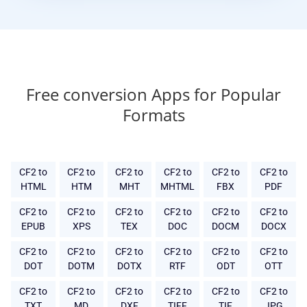
Free conversion Apps for Popular
Formats
CF2 to
CF2 to
CF2 to
CF2 to
CF2 to
CF2 to
HTML
HTM
MHT
MHTML
FBX
PDF
CF2 to
CF2 to
CF2 to
CF2 to
CF2 to
CF2 to
EPUB
XPS
TEX
DOC
DOCM
DOCX
CF2 to
CF2 to
CF2 to
CF2 to
CF2 to
CF2 to
DOT
DOTM
DOTX
RTF
ODT
OTT
CF2 to
CF2 to
CF2 to
CF2 to
CF2 to
CF2 to
TXT
MD
DXF
TIFF
TIF
JPG