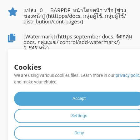
แปลง _0___BARPDF_หน้าโดยหน้า หรือ [ช่วง
ของหน้า] (httttpps/docs. กลุ่มผู้ใช้. กลุ่มผู้ใช้/
distribution/cont-pages/)
[Watermark] (htttps september docs. จัดกลุ่ม
docs. กลุ่มเมฆ/ control/add-watermark/)
0_BAR
หน้า
_0__BAR_การแปลง [นักสํารวจ API]
Cookies
(htttpspathapititition. กลุ่ม docs. กลุ่มเมฆ/คอน
กรูเอนต์/) มาจากชุดสะสมของสวากเกอร์
We are using various cookies files. Learn more in our
privacy poli
and make your choice.
แปลง CF2 ข้าม
รูปแบบไฟล์ทั่วไปทั้งหมด
Accept
[ป้องกันคําพั่ [htttpps idocs. จัดกลุ่ม Docs. กลุ่ม
Settings
เมฆ/ distrieve/convert- document/]
2__BAR
ส่งออกเอกสาร
Deny