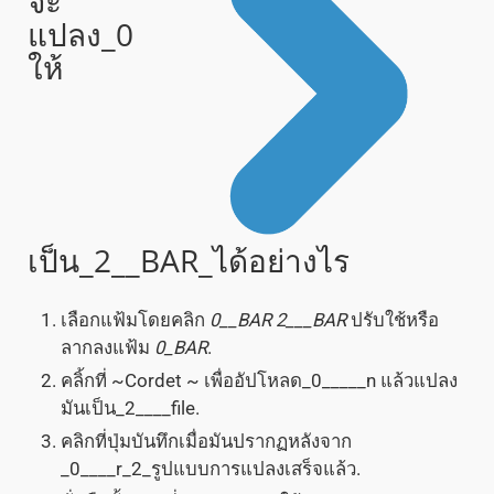
จะ
แปลง_0
ให้
เป็น_2__BAR_ได้อย่างไร
เลือกแฟ้มโดยคลิก
0__BAR
2___BAR
ปรับใช้หรือ
ลากลงแฟ้ม
0_BAR
.
คลิ้กที่ ~Cordet ~ เพื่ออัปโหลด_0_____n แล้วแปลง
มันเป็น_2____file.
คลิกที่ปุ่มบันทึกเมื่อมันปรากฏหลังจาก
_0____r_2_รูปแบบการแปลงเสร็จแล้ว.