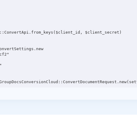
::ConvertApi.from_keys($client_id, $client_secret)

onvertSettings.new

f2"


