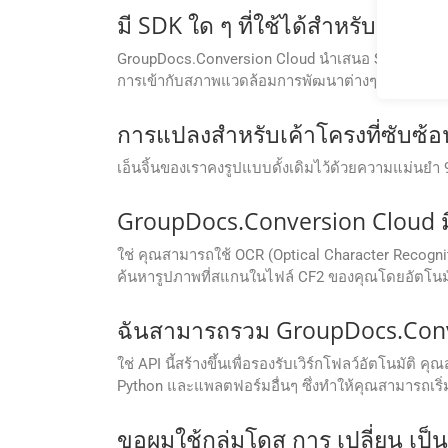
มี SDK ใด ๆ ที่ใช้ได้สําหรับกลุ่ม
GroupDocs.Conversion Cloud นำเสนอ SDK สำหรับภ
การเข้ากับสภาพแวดล้อมการพัฒนาต่างๆ ได้อย่างง่
การแปลงสำหรับเค้าโครงที่ซับซ้อน 
เอ็นจิ้นของเราคงรูปแบบดั้งเดิมไว้ด้วยความแม่นย
GroupDocs.Conversion Cloud มีฟ
ใช่ คุณสามารถใช้ OCR (Optical Character Recogni
ค้นหารูปภาพที่สแกนในไฟล์ CF2 ของคุณโดยอัตโนม
ฉันสามารถรวม GroupDocs.Conver
ใช่ API นี้สร้างขึ้นเพื่อรองรับเวิร์กโฟลว์อัตโนมัติ
Python และแพลตฟอร์มอื่นๆ ซึ่งทำให้คุณสามารถเร
ขอผมใช้กลุ่มโดส การ เปลี่ยน เป็น