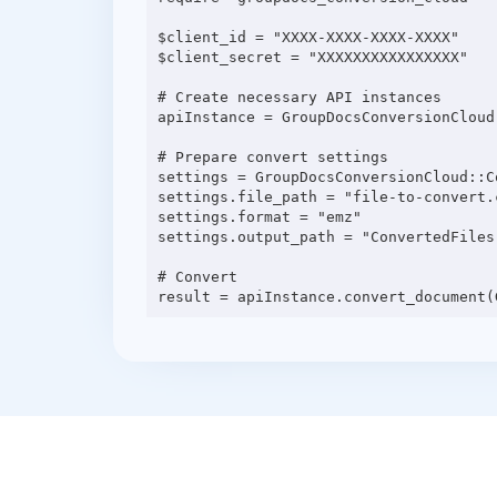
$client_id = "XXXX-XXXX-XXXX-XXXX"

$client_secret = "XXXXXXXXXXXXXXXX"

# Create necessary API instances

apiInstance = GroupDocsConversionCloud
# Prepare convert settings

settings = GroupDocsConversionCloud::C
settings.file_path = "file-to-convert.c
settings.format = "emz"

settings.output_path = "ConvertedFiles"
# Convert
