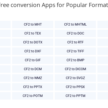
Free conversion Apps for Popular Format
CF2 to MHT
CF2 to MHTML
CF2 to TEX
CF2 to DOC
CF2 to DOTX
CF2 to RTF
CF2 to DXF
CF2 to TIFF
CF2 to GIF
CF2 to BMP
CF2 to DCM
CF2 to DICOM
CF2 to WMZ
CF2 to SVGZ
CF2 to PPTX
CF2 to PPSX
CF2 to POTM
CF2 to PPTM