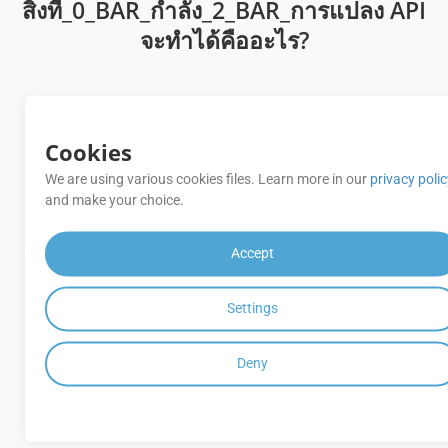
สิ่งที่_0_BAR_กําลัง_2_BAR_การแปลง API
จะทําได้คืออะไร?
_0__BAR_การแปลง [นักสํารวจ API]
Cookies
(htttpspathapititition. กลุ่ม docs. กลุ่มเมฆ/คอน
กรูเอนต์/) มาจากชุดสะสมของสวากเกอร์
We are using various cookies files. Learn more in our
privacy poli
and make your choice.
แปลง _0___BARPOTX_หน้าโดยหน้า หรือ [ช่วง
ของหน้า] (httttpps/docs. กลุ่มผู้ใช้. กลุ่มผู้ใช้/
distribution/cont-pages/)
Accept
[Watermark] (htttps september docs. จัดกลุ่ม
Settings
docs. กลุ่มเมฆ/ control/add-watermark/)
0_BAR
หน้า
Deny
[ป้องกันคําพั่ [htttpps idocs. จัดกลุ่ม Docs. กลุ่ม
เมฆ/ distrieve/convert- document/]
2__BAR
ส่งออกเอกสาร