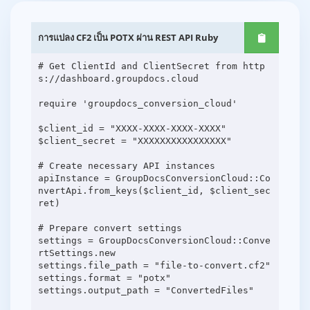
การแปลง CF2 เป็น POTX ผ่าน REST API Ruby
# Get ClientId and ClientSecret from http
s://dashboard.groupdocs.cloud
require 'groupdocs_conversion_cloud'
$client_id = "XXXX-XXXX-XXXX-XXXX"
$client_secret = "XXXXXXXXXXXXXXXX"
# Create necessary API instances
apiInstance = GroupDocsConversionCloud::Co
nvertApi.from_keys($client_id, $client_sec
ret)
# Prepare convert settings
settings = GroupDocsConversionCloud::Conve
rtSettings.new
settings.file_path = "file-to-convert.cf2"
settings.format = "potx"
settings.output_path = "ConvertedFiles"