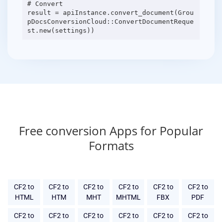
# Convert
result = apiInstance.convert_document(Grou
pDocsConversionCloud::ConvertDocumentReque
Free conversion Apps for Popular
Formats
CF2 to
CF2 to
CF2 to
CF2 to
CF2 to
CF2 to
HTML
HTM
MHT
MHTML
FBX
PDF
CF2 to
CF2 to
CF2 to
CF2 to
CF2 to
CF2 to