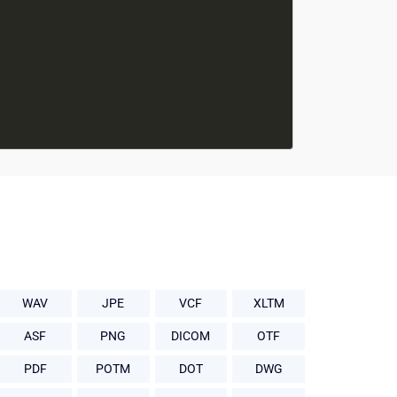
WAV
JPE
VCF
XLTM
ASF
PNG
DICOM
OTF
PDF
POTM
DOT
DWG