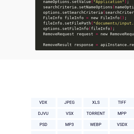
  nameOptions.setValue
(
"Application"
)
  searchCriteria.setNameOptions
(
nameOpti
  options.setSearchCriteria
(
searchCriter
  FileInfo fileInfo 
=
 new FileInfo
()
  fileInfo.setFilePath
(
"documents/input.
  options.setFileInfo
(
fileInfo
)
  RemoveRequest request 
=
 new RemoveRequ
  RemoveResult response 
=
 apiInstance.re
VDX
JPEG
XLS
TIFF
DJVU
VSX
TORRENT
MPP
PSD
MP3
WEBP
VSDX