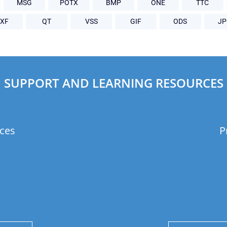
MSG
POTX
BMP
ONE
TTC
XF
QT
VSS
GIF
ODS
J
SUPPORT AND LEARNING RESOURCES
ces
P