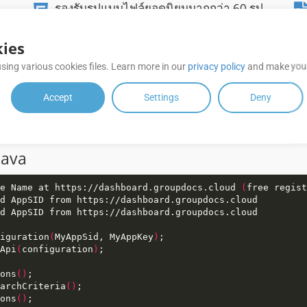
รองรับรูปแบบไฟล์ยอดนิยมมากกว่า 60 รูป
แบบ
ies
sing various cookies files. Learn more in our
privacy policy
and make your
ละ
ดำเนินการค้นหาและแก้ไขข้อมูลเมตาบน
ประเภทไฟล์ที่รองรับ
Accept
Settings
Deny
Java
age Name at https://dashboard.groupdocs.cloud 
(
free regist
iguration
(
MyAppSid, MyAppKey
)
Api
(
configuration
)
ons
()
archCriteria
()
ons
()