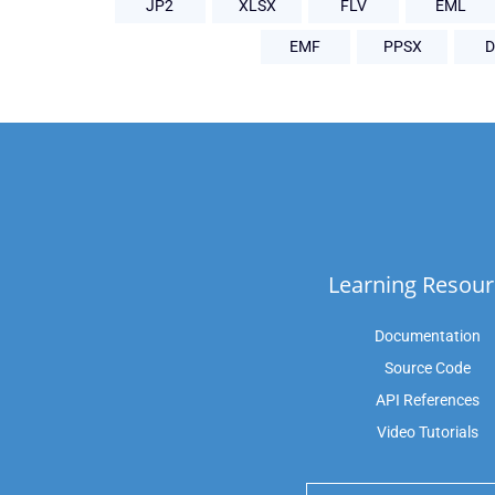
JP2
XLSX
FLV
EML
EMF
PPSX
D
Learning Resour
Documentation
Source Code
API References
Video Tutorials