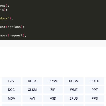
ons
)
ia
)
docx"
)
est
(
options
)
move
(
request
)
DJV
DOCX
PPSM
DOCM
DOTX
DOC
XLSM
ZIP
WMF
PPT
MOV
AVI
VSD
EPUB
PPS