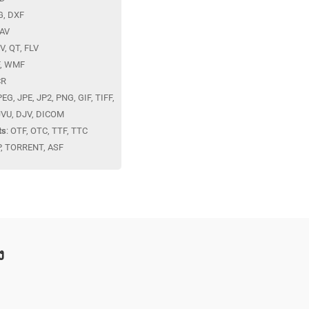
G, DXF
WAV
V, QT, FLV
F, WMF
CR
PEG, JPE, JP2, PNG, GIF, TIFF,
VU, DJV, DICOM‎
ts
: OTF, OTC, TTF, TTC‎
IP, TORRENT, ASF
ง