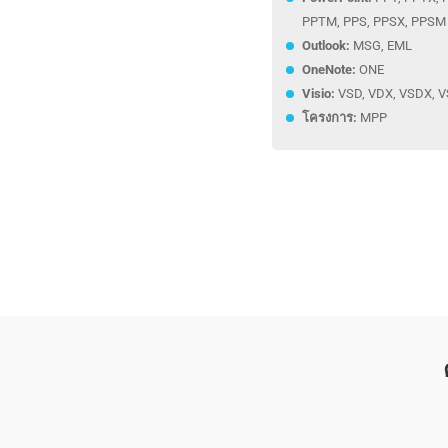
PPTM, PPS, PPSX‎, PPSM‎
Outlook:
MSG, EML
OneNote:
ONE
Visio:
VSD, VDX, VSDX, V
โครงการ:
MPP