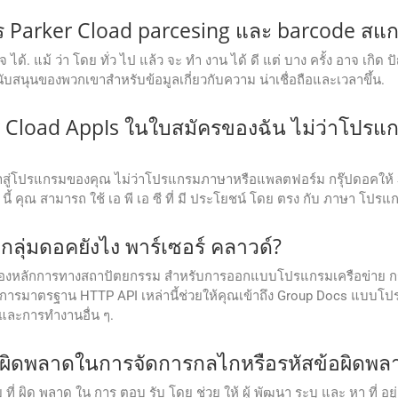
สาร Parker Cload parcesing และ barcode สแ
้ ใจ ได้. แม้ ว่า โดย ทั่ว ไป แล้ว จะ ทํา งาน ได้ ดี แต่ บาง ครั้ง อาจ เก
ับสนุนของพวกเขาสําหรับข้อมูลเกี่ยวกับความ น่าเชื่อถือและเวลาขึ้น.
 Cload AppIs ในใบสมัครของฉัน ไม่ว่าโปรแก
ข้าสู่โปรแกรมของคุณ ไม่ว่าโปรแกรมภาษาหรือแพลตฟอร์ม กรุ๊ปดอคให้ 
ก นี้ คุณ สามารถ ใช้ เอ พี เอ ซี ที่ มี ประโยชน์ โดย ตรง กับ ภาษา โปร
กลุ่มดอคยังไง พาร์เซอร์ คลาวด์?
ดของหลักการทางสถาปัตยกรรม สําหรับการออกแบบโปรแกรมเครือข่าย กรุ๊ปดอค
วิธีการมาตรฐาน HTTP API เหล่านี้ช่วยให้คุณเข้าถึง Group Docs แบ
และการทํางานอื่น ๆ.
ห้ข้อผิดพลาดในการจัดการกลไกหรือรหัสข้อผิดพ
ย ที่ ผิด พลาด ใน การ ตอบ รับ โดย ช่วย ให้ ผู้ พัฒนา ระบุ และ หา ที่ อยู