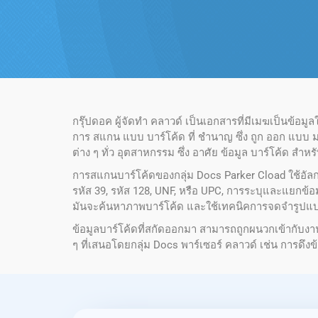
กรุ๊ปดอค ผู้จัดทํา คลาวด์ เป็นเอกสารที่มีเมฆเป็นข้อม
การ สแกน แบบ บาร์โค้ด ที่ ชํานาญ ซึ่ง ถูก ออก แบบ มา 
ต่าง ๆ ทั่ว อุตสาหกรรม ซึ่ง อาศัย ข้อมูล บาร์โค้ด สําหร
การสแกนบาร์โค้ดของกลุ่ม Docs Parker Cload ใช้อัลก
รหัส 39, รหัส 128, UNF, หรือ UPC, การระบุและแยกข
มันจะค้นหาภาพบาร์โค้ด และใช้เทคนิคการจดจํารูปแบบ เ
ข้อมูลบาร์โค้ดที่สกัดออกมา สามารถถูกผนวกเข้ากับงาน
ๆ ที่เสนอโดยกลุ่ม Docs พาร์เซอร์ คลาวด์ เช่น การด