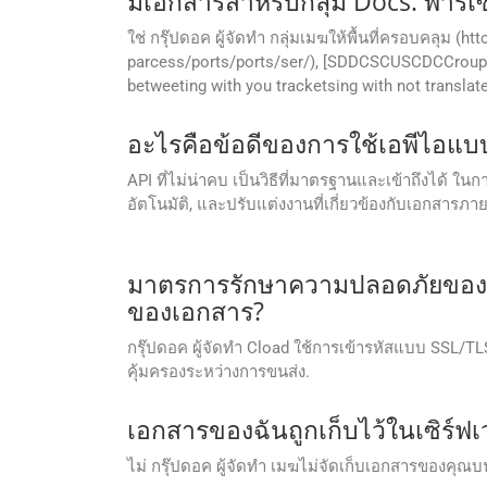
มีเอกสารสําหรับกลุ่ม Docs. พาร์เ
ใช่ กรุ๊ปดอค ผู้จัดทํา กลุ่มเมฆให้พื้นที่ครอบคลุม (
parcess/ports/ports/ser/), [SDDCSCUSCDCCroups. kio
betweeting with you tracketsing with not translat
อะไรคือข้อดีของการใช้เอพีไอแบ
API ที่ไม่น่าคบ เป็นวิธีที่มาตรฐานและเข้าถึงได้ 
อัตโนมัติ, และปรับแต่งงานที่เกี่ยวข้องกับเอกสา
มาตรการรักษาความปลอดภัยของกลุ
ของเอกสาร?
กรุ๊ปดอค ผู้จัดทํา Cload ใช้การเข้ารหัสแบบ SSL/
คุ้มครองระหว่างการขนส่ง.
เอกสารของฉันถูกเก็บไว้ในเซิร์ฟ
ไม่ กรุ๊ปดอค ผู้จัดทํา เมฆไม่จัดเก็บเอกสารของค