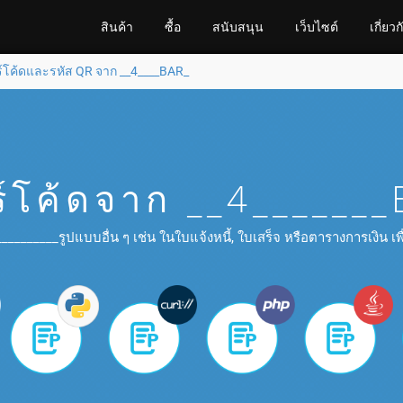
สินค้า
ซื้อ
สนับสนุน
เว็บไซต์
เกี่ยวก
โค้ดและรหัส QR จาก __4____BAR_
์โค้ดจาก __4_______
________รูปแบบอื่น ๆ เช่น ในใบแจ้งหนี้, ใบเสร็จ หรือตารางการเงิน เ