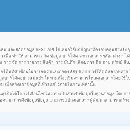
ูลใหม่ และสกัดข้อมูล REST API ได้เสนอวิธีแก้ปัญหาที่ครอบคลุมสําหรับธ
เพื่อ ทํา ให้ สามารถ สกัด ข้อมูล บาร์โค้ด จาก เอกสาร ชนิด ต่าง ๆ ได้ อ
ับ การ จัด การ รายการ สินค้า, การ บันทึก เสียง, การ ติด ตาม ทรัพย์ สิน,
อริทึมที่ซับซ้อนในการจดจําและถอดรหัสรูปแบบบาร์โค้ดที่หลากหลาย โด
้อมูลบาร์โค้ดอย่างแม่นยํา โพรเซสนี้จะเริ่มจากการโหลดเอกสารโดยใช้
พื่อสกัดเอาข้อมูลที่เข้ารหัสไว้ภายในภาพเหล่านั้น
ธุรกิจได้โดยไร้เงื่อนไข ไม่ว่าจะเป็นสําหรับข้อมูลในฐานข้อมูล โดยก
ึงข้อความ การดึงข้อมูลข้อมูล และการแปลงเอกสาร ผู้พัฒนาสามารถสร้าง