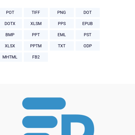
POT
TIFF
PNG
DOT
DOTX
XLSM
PPS
EPUB
BMP
PPT
EML
PST
XLSX
PPTM
TXT
ODP
MHTML
FB2