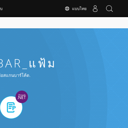
แบบไทย
ับ
BAR_แฟ้ม
พื่อสแกนบาร์โค้ด.