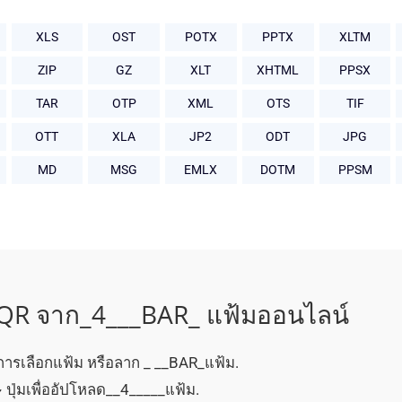
XLS
OST
POTX
PPTX
XLTM
ZIP
GZ
XLT
XHTML
PPSX
TAR
OTP
XML
OTS
TIF
OTT
XLA
JP2
ODT
JPG
MD
MSG
EMLX
DOTM
PPSM
 QR จาก_4___BAR_ แฟ้มออนไลน์
การเลือกแฟ้ม หรือลาก _ __BAR_แฟ้ม.
 ปุ่มเพื่ออัปโหลด__4_____แฟ้ม.