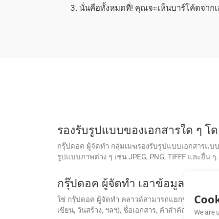
นั่นคือทั้งหมดที่! คุณจะเห็นบาร์โค้ดจา
รองรับรูปแบบของเอกสารใด ๆ โดยก
กรุ๊ปดอค ผู้จัดทํา กลุ่มเมฆรองรับรูปแบบเอกสารแบ
รูปแบบภาพต่าง ๆ เช่น JPEG, PNG, TIFFF และอื่น ๆ.
กรุ๊ปดอค ผู้จัดทํา เอาข้อมูลกํา
Cook
ใช่ กรุ๊ปดอค ผู้จัดทํา คลาวด์สามารถแยกข้อมูลกํา
เขียน, วันสร้าง, ฯลฯ), ชื่อเอกสาร, คําสําคัญ, และอื่น ๆ
We are u