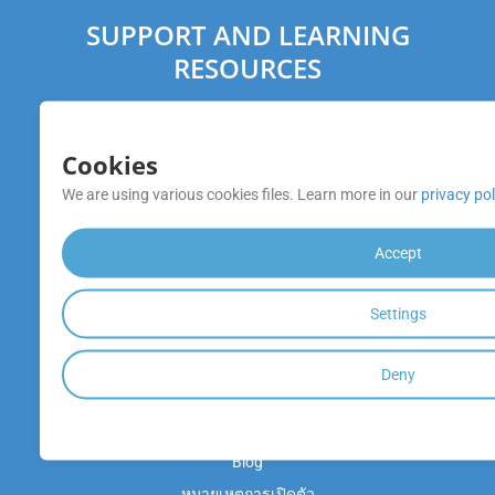
SUPPORT AND LEARNING
RESOURCES
Cookies
Learning Resources
We are using various cookies files. Learn more in our
privacy pol
Documentation
Accept
Source Code
API References
Settings
Video Tutorials
Product Support
Deny
Free Support
Blog
หมายเหตุการเปิดตัว