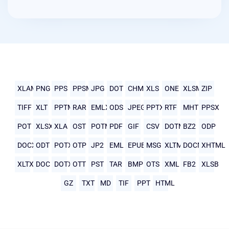
XLAM
PNG
PPS
PPSM
JPG
DOT
CHM
XLS
ONE
XLSM
ZIP
TIFF
XLT
PPTM
RAR
EMLX
ODS
JPEG
PPTX
RTF
MHTML
PPSX
POT
XLSX
XLA
OST
POTM
PDF
GIF
CSV
DOTM
BZ2
ODP
DOCX
ODT
POTX
OTP
JP2
EML
EPUB
MSG
XLTM
DOCM
XHTML
XLTX
DOC
DOTX
OTT
PST
TAR
BMP
OTS
XML
FB2
XLSB
GZ
TXT
MD
TIF
PPT
HTML