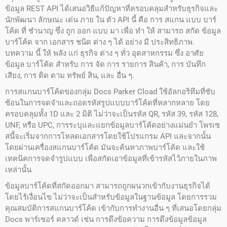
ข้อมูล REST API ได้เสนอวิธีแก้ปัญหาที่ครอบคลุมสําหรับธุรกิจและ
นักพัฒนา ลักษณะ เด่น ภาย ใน ตัว API นี้ คือ การ สแกน แบบ บาร์
โค้ด ที่ ชํานาญ ซึ่ง ถูก ออก แบบ มา เพื่อ ทํา ให้ สามารถ สกัด ข้อมูล
บาร์โค้ด จาก เอกสาร ชนิด ต่าง ๆ ได้ อย่าง มี ประสิทธิภาพ.
บทความ นี้ ให้ พลัง แก่ ธุรกิจ ต่าง ๆ ทั่ว อุตสาหกรรม ซึ่ง อาศัย
ข้อมูล บาร์โค้ด สําหรับ การ จัด การ รายการ สินค้า, การ บันทึก
เสียง, การ ติด ตาม ทรัพย์ สิน, และ อื่น ๆ.
การสแกนบาร์โค้ดของกลุ่ม Docs Parker Cload ใช้อัลกอริทึมที่ซับ
ซ้อนในการจดจําและถอดรหัสรูปแบบบาร์โค้ดที่หลากหลาย โดย
ครอบคลุมทั้ง 1D และ 2 มิติ ไม่ว่าจะเป็นรหัส QR, รหัส 39, รหัส 128,
UNF, หรือ UPC, การระบุและแยกข้อมูลบาร์โค้ดอย่างแม่นยํา โพรเซ
สนี้จะเริ่มจากการโหลดเอกสารโดยใช้โปรแกรม API และจากนั้น
โดยผ่านเครื่องสแกนบาร์โค้ด มันจะค้นหาภาพบาร์โค้ด และใช้
เทคนิคการจดจํารูปแบบ เพื่อสกัดเอาข้อมูลที่เข้ารหัสไว้ภายในภาพ
เหล่านั้น
ข้อมูลบาร์โค้ดที่สกัดออกมา สามารถถูกผนวกเข้ากับงานธุรกิจได้
โดยไร้เงื่อนไข ไม่ว่าจะเป็นสําหรับข้อมูลในฐานข้อมูล โดยการรวม
คุณสมบัติการสแกนบาร์โค้ด เข้ากับการทํางานอื่น ๆ ที่เสนอโดยกลุ่ม
Docs พาร์เซอร์ คลาวด์ เช่น การดึงข้อความ การดึงข้อมูลข้อมูล