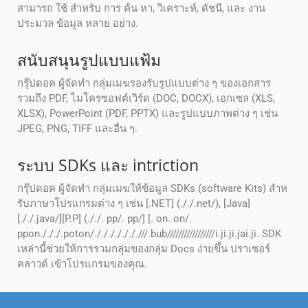
สามารถ ใช้ สําหรับ การ ค้น หา, วิเคราะห์, ดัชนี, และ งาน
ประมวล ข้อมูล หลาย อย่าง.
สนับสนุนรูปแบบแฟ้ม
กรุ๊ปดอค ผู้จัดทํา กลุ่มเมฆรองรับรูปแบบต่าง ๆ ของเอกสาร
รวมถึง PDF, ไมโครซอฟต์เวิร์ด (DOC, DOCX), เอกเซล (XLS,
XLSX), PowerPoint (PDF, PPTX) และรูปแบบภาพต่าง ๆ เช่น
JPEG, PNG, TIFF และอื่น ๆ.
ระบบ SDKs และ intriction
กรุ๊ปดอค ผู้จัดทํา กลุ่มเมฆให้ข้อมูล SDKs (software Kits) สําห
รับภาษาโปรแกรมต่าง ๆ เช่น [.NET] (././.net/), [Java]
[././.java/][P.P] (././. pp/. pp/] [. on. on/.
ppon./././.poton/./././././././//.bub/////////////////i.ji.ji.jai.ji. SDK
เหล่านี้ช่วยให้การรวมกลุ่มของกลุ่ม Docs ง่ายขึ้น ปราเซอร์
คลาวด์ เข้าโปรแกรมของคุณ.