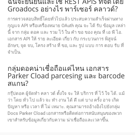
ฉันจะยืนยันและใช้ REST APIS ที่จัดโดย
Groadocs อย่างไร พาร์เซอร์ คลาวด์?
การตรวจสอบสิทธิ์โดยทั่วไปแล้ว ประสบความสําเร็จผ่านทาง
กุญแจ API หรือเครื่องหมาย OAuth คุณ จะ ได้ รับ ข้อมูล เหล่า
นี้ จาก กลุ่ม ดอค และ รวม ไว้ ใน คํา ขอ ของ คุณ ที่ เอ พี ไอ.
เอกสาร API ให้ ราย ละเอียด เกี่ยว กับ กระบวนการ พิสูจน์
อักษร, จุด จบ, โครง สร้าง ที่ ขอ, และ รูป แบบ การ ตอบ รับ ที่
จําเป็น.
กลุ่มดอคน่าเชื่อถือแค่ไหน เอกสาร
Parker Cload parcesing และ barcode
สแกน?
กรุ๊ปดอค ผู้จัดทํา คลา วด์ ตั้งใจ จะ ให้ บริการ ที่ ไว้ ใจ ได้. แม้
ว่า โดย ทั่ว ไป แล้ว จะ ทํา งาน ได้ ดี แต่ บาง ครั้ง อาจ เกิด
ปัญหา หรือ เวลา ที่ ไม่ เหมาะ. คุณสามารถอ้างอิงไปยังกลุ่ม
Docs Parker Cload เอกสารหรือติดต่อการสนับสนุนของพวก
เขาสําหรับข้อมูลเกี่ยวกับความ น่าเชื่อถือและเวลาขึ้น.