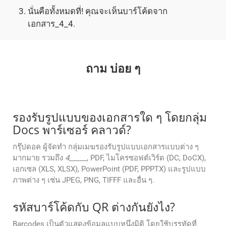
นั่นคือทั้งหมดที่! คุณจะเห็นบาร์โค้ดจาก
เอกสาร_4_4.
ถาม บ่อย ๆ
รองรับรูปแบบของเอกสารใด ๆ โดยกลุ่ม
Docs พาร์เซอร์ คลาวด์?
กรุ๊ปดอค ผู้จัดทํา กลุ่มเมฆรองรับรูปแบบเอกสารแบบต่าง ๆ
มากมาย รวมถึง
4
_____, PDF, ไมโครซอฟต์เวิร์ด (DC, DoCX),
เอกเซล (XLS, XLSX), PowerPoint (PDF, PPPTX) และรูปแบบ
ภาพต่าง ๆ เช่น JPEG, PNG, TIFFF และอื่น ๆ.
รหัสบาร์โค้ดกับ QR ต่างกันยังไง?
Barcodes เป็นตัวแสดงข้อมูลแบบหนึ่งมิติ โดยใช้บรรทัดที่