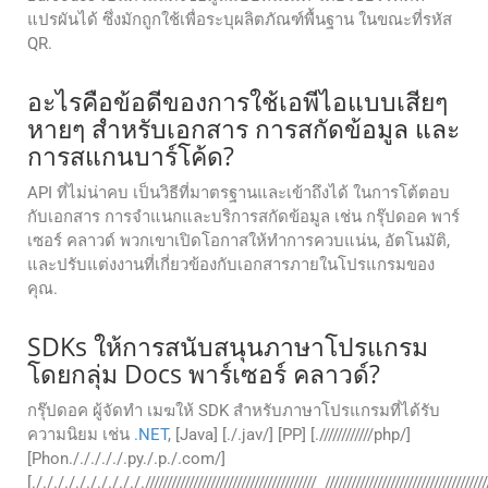
แปรผันได้ ซึ่งมักถูกใช้เพื่อระบุผลิตภัณฑ์พื้นฐาน ในขณะที่รหัส
QR.
อะไรคือข้อดีของการใช้เอพีไอแบบเสียๆ
หายๆ สําหรับเอกสาร การสกัดข้อมูล และ
การสแกนบาร์โค้ด?
API ที่ไม่น่าคบ เป็นวิธีที่มาตรฐานและเข้าถึงได้ ในการโต้ตอบ
กับเอกสาร การจําแนกและบริการสกัดข้อมูล เช่น กรุ๊ปดอค พาร์
เซอร์ คลาวด์ พวกเขาเปิดโอกาสให้ทําการควบแน่น, อัตโนมัติ,
และปรับแต่งงานที่เกี่ยวข้องกับเอกสารภายในโปรแกรมของ
คุณ.
SDKs ให้การสนับสนุนภาษาโปรแกรม
โดยกลุ่ม Docs พาร์เซอร์ คลาวด์?
กรุ๊ปดอค ผู้จัดทํา เมฆให้ SDK สําหรับภาษาโปรแกรมที่ได้รับ
ความนิยม เช่น
.NET
, [Java] [./.jav/] [PP] [.////////////php/]
[Phon./././././.py./.p./.com/]
[./././././././././././//////////////////////////////////////_///////////////////////////////////////