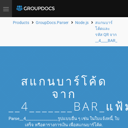
Toggle
navigation
Products
GroupDocs.Parser
Node.js
สแกนบาร์
โค้ดและ
รหัส QR จาก
__4____BAR_
สแกนบาร์โค้ด
จาก
__4_______BAR_แฟ้
Parse__4________________รูปแบบอื่น ๆ เช่น ในใบแจ้งหนี้, ใบ
เสร็จ หรือตารางการเงิน เพื่อสแกนบาร์โค้ด.