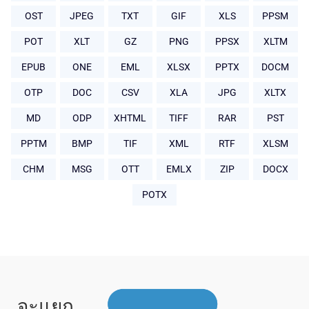
OST
JPEG
TXT
GIF
XLS
PPSM
POT
XLT
GZ
PNG
PPSX
XLTM
EPUB
ONE
EML
XLSX
PPTX
DOCM
OTP
DOC
CSV
XLA
JPG
XLTX
MD
ODP
XHTML
TIFF
RAR
PST
PPTM
BMP
TIF
XML
RTF
XLSM
CHM
MSG
OTT
EMLX
ZIP
DOCX
POTX
จะแยก