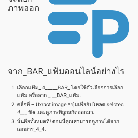
ภาพออก
จาก_BAR_แฟ้มออนไลน์อย่างไร
เลือกแฟ้ม_ 4_____BAR_ โดยใช้ตัวเลือกการเลือก
แฟ้ม หรือลาก _ __BAR_แฟ้ม.
คลิ้กที่ – Uxract image * ปุ่มเพื่ออัปโหลด selctec
4
___ file และดูภาพที่ถูกสกัดออกมา.
นั่นคือทั้งหมดที่! ตอนนี้คุณสามารถดูภาพได้จาก
เอกสาร_4_4.