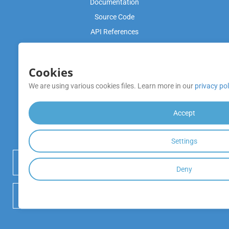
Documentation
Source Code
API References
Video Tutorials
Cookies
Product Support
We are using various cookies files. Learn more in our
privacy pol
Free Support
Blog
Accept
หมายเหตุการเปิดตัว
Settings
 เริ่มทดลองใช้งานฟรี
Deny
 DOWNLOAD GITHUB REPOSITORY