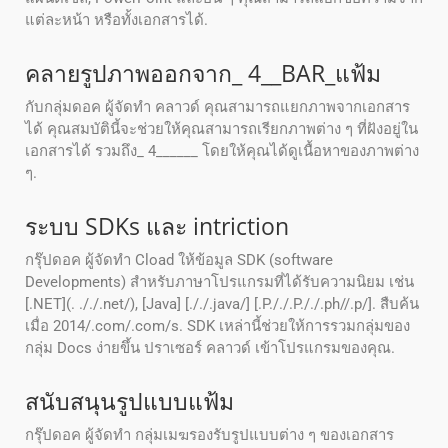
แต่ละหน้า หรือทั้งเอกสารได้.
คลายรูปภาพออกจาก_ 4__BAR_แฟ้ม
กับกลุ่มดอค ผู้จัดทํา คลาวด์ คุณสามารถแยกภาพจากเอกสาร
ได้ คุณสมบัตินี้จะช่วยให้คุณสามารถเรียกภาพต่าง ๆ ที่ฝังอยู่ใน
เอกสารได้ รวมถึง_ 4______ โดยให้คุณได้ดูเนื้อหาของภาพต่าง
ๆ.
ระบบ SDKs และ intriction
กรุ๊ปดอค ผู้จัดทํา Cload ให้ข้อมูล SDK (software
Developments) สําหรับภาษาโปรแกรมที่ได้รับความนิยม เช่น
[.NET](. ././.net/), [Java] [././.java/] [.P././.P././.ph//.p/]. สืบค้น
เมื่อ 2014/.com/.com/s. SDK เหล่านี้ช่วยให้การรวมกลุ่มของ
กลุ่ม Docs ง่ายขึ้น ปราเซอร์ คลาวด์ เข้าโปรแกรมของคุณ.
สนับสนุนรูปแบบแฟ้ม
กรุ๊ปดอค ผู้จัดทํา กลุ่มเมฆรองรับรูปแบบต่าง ๆ ของเอกสาร