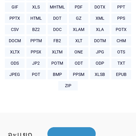
GIF
XLS
MHTML
PDF
DOTX
PPT
PPTX
HTML
DOT
GZ
XML
PPS
CSV
BZ2
DOC
XLAM
XLA
POTX
DOCM
PPTM
FB2
XLT
DOTM
CHM
XLTX
PPSX
XLTM
ONE
JPG
OTS
ODS
JP2
POTM
ODT
ODP
TXT
JPEG
POT
BMP
PPSM
XLSB
EPUB
ZIP
จะแยก