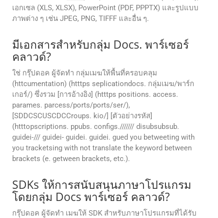
เอกเซล (XLS, XLSX), PowerPoint (PDF, PPPTX) และรูปแบบ
ภาพต่าง ๆ เช่น JPEG, PNG, TIFFF และอื่น ๆ.
มีเอกสารสําหรับกลุ่ม Docs. พาร์เซอร์
คลาวด์?
ใช่ กรุ๊ปดอค ผู้จัดทํา กลุ่มเมฆให้พื้นที่ครอบคลุม
(httcumentation) (htttps seplicationdocs. กลุ่มเมฆ/พาร์ก
เกอร์/) ซึ่งรวม [การอ้างอิง] (htttps positions. access.
parames. parcess/ports/ports/ser/),
[SDDCSCUSCDCCroups. kio/] [ตัวอย่างรหัส]
(htttopscriptions. ppubs. configs./////// disubsubsub.
guidei-/// guidei- guidei. guidei. gued you betweeting with
you tracketsing with not translate the keyword between
brackets (e. getween brackets, etc.).
SDKs ให้การสนับสนุนภาษาโปรแกรม
โดยกลุ่ม Docs พาร์เซอร์ คลาวด์?
กรุ๊ปดอค ผู้จัดทํา เมฆให้ SDK สําหรับภาษาโปรแกรมที่ได้รับ