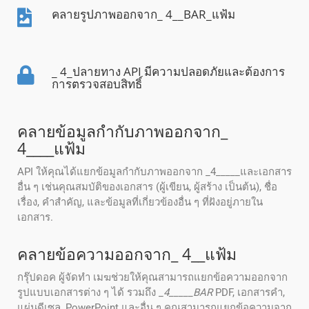
คลายรูปภาพออกจาก_ 4__BAR_แฟ้ม
_ 4_ปลายทาง API มีความปลอดภัยและต้องการ
การตรวจสอบสิทธิ์
คลายข้อมูลกํากับภาพออกจาก_
4____แฟ้ม
API ให้คุณได้แยกข้อมูลกํากับภาพออกจาก _4_____และเอกสาร
อื่น ๆ เช่นคุณสมบัติของเอกสาร (ผู้เขียน, ผู้สร้าง เป็นต้น), ชื่อ
เรื่อง, คําสําคัญ, และข้อมูลที่เกี่ยวข้องอื่น ๆ ที่ฝังอยู่ภายใน
เอกสาร.
คลายข้อความออกจาก_ 4__แฟ้ม
กรุ๊ปดอค ผู้จัดทํา เมฆช่วยให้คุณสามารถแยกข้อความออกจาก
รูปแบบเอกสารต่าง ๆ ได้ รวมถึง _
4_____BAR
PDF, เอกสารคํา,
แผ่นดีเซล, PowerPoint และอื่น ๆ คุณสามารถแยกข้อความจาก