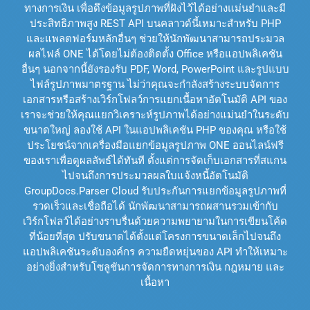
ทางการเงิน เพื่อดึงข้อมูลรูปภาพที่ฝังไว้ได้อย่างแม่นยำและมี
ประสิทธิภาพสูง REST API บนคลาวด์นี้เหมาะสำหรับ PHP
และแพลตฟอร์มหลักอื่นๆ ช่วยให้นักพัฒนาสามารถประมวล
ผลไฟล์ ONE ได้โดยไม่ต้องติดตั้ง Office หรือแอปพลิเคชัน
อื่นๆ นอกจากนี้ยังรองรับ PDF, Word, PowerPoint และรูปแบบ
ไฟล์รูปภาพมาตรฐาน ไม่ว่าคุณจะกำลังสร้างระบบจัดการ
เอกสารหรือสร้างเวิร์กโฟลว์การแยกเนื้อหาอัตโนมัติ API ของ
เราจะช่วยให้คุณแยกวิเคราะห์รูปภาพได้อย่างแม่นยำในระดับ
ขนาดใหญ่ ลองใช้ API ในแอปพลิเคชัน PHP ของคุณ หรือใช้
ประโยชน์จากเครื่องมือแยกข้อมูลรูปภาพ ONE ออนไลน์ฟรี
ของเราเพื่อดูผลลัพธ์ได้ทันที ตั้งแต่การจัดเก็บเอกสารที่สแกน
ไปจนถึงการประมวลผลใบแจ้งหนี้อัตโนมัติ
GroupDocs.Parser Cloud รับประกันการแยกข้อมูลรูปภาพที่
รวดเร็วและเชื่อถือได้ นักพัฒนาสามารถผสานรวมเข้ากับ
เวิร์กโฟลว์ได้อย่างราบรื่นด้วยความพยายามในการเขียนโค้ด
ที่น้อยที่สุด ปรับขนาดได้ตั้งแต่โครงการขนาดเล็กไปจนถึง
แอปพลิเคชันระดับองค์กร ความยืดหยุ่นของ API ทำให้เหมาะ
อย่างยิ่งสำหรับโซลูชันการจัดการทางการเงิน กฎหมาย และ
เนื้อหา