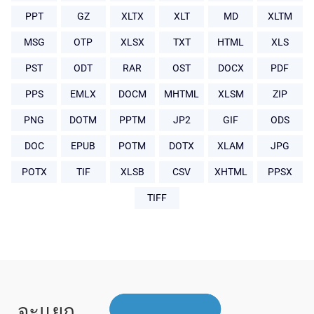
PPT
GZ
XLTX
XLT
MD
XLTM
MSG
OTP
XLSX
TXT
HTML
XLS
PST
ODT
RAR
OST
DOCX
PDF
PPS
EMLX
DOCM
MHTML
XLSM
ZIP
PNG
DOTM
PPTM
JP2
GIF
ODS
DOC
EPUB
POTM
DOTX
XLAM
JPG
POTX
TIF
XLSB
CSV
XHTML
PPSX
TIFF
จะแยก