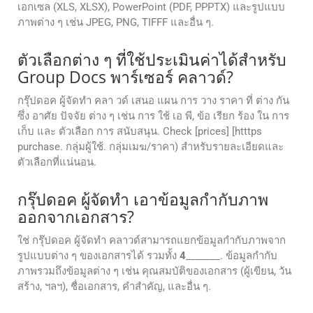
เอกเซล (XLS, XLSX), PowerPoint (PDF, PPPTX) และรูปแบบ
ภาพต่าง ๆ เช่น JPEG, PNG, TIFFF และอื่น ๆ.
ตัวเลือกต่าง ๆ ที่ใช้ประเมินค่าได้สําหรับ
Group Docs พาร์เซอร์ คลาวด์?
กรุ๊ปดอค ผู้จัดทํา คลา วด์ เสนอ แผน การ วาง ราคา ที่ ต่าง กัน
ซึ่ง อาศัย ปัจจัย ต่าง ๆ เช่น การ ใช้ เอ พี, ข้อ เรียก ร้อง ใน การ
เก็บ และ ตัวเลือก การ สนับสนุน. Check [prices] [htttps
purchase. กลุ่มผู้ใช้. กลุ่มเมฆ/ราคา) สําหรับรายละเอียดและ
ตัวเลือกที่แน่นอน.
กรุ๊ปดอค ผู้จัดทํา เอาข้อมูลกํากับภาพ
ออกจากเอกสาร?
ใช่ กรุ๊ปดอค ผู้จัดทํา คลาวด์สามารถแยกข้อมูลกํากับภาพจาก
รูปแบบต่าง ๆ ของเอกสารได้ รวมทั้ง
4
_______. ข้อมูลกํากับ
ภาพรวมถึงข้อมูลต่าง ๆ เช่น คุณสมบัติของเอกสาร (ผู้เขียน, วัน
สร้าง, ฯลฯ), ชื่อเอกสาร, คําสําคัญ, และอื่น ๆ.