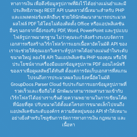
ทางการเงิน เพื่อดึงข้อมูลรูปภาพที่ฝังไว้ได้อย่างแม่นยำและมี
ประสิทธิภาพสูง REST API บนคลาวด์นี้เหมาะสำหรับ PHP
และแพลตฟอร์มหลักอื่นๆ ช่วยให้นักพัฒนาสามารถประมวล
ผลไฟล์ PDF ได้โดยไม่ต้องติดตั้ง Office หรือแอปพลิเคชัน
อื่นๆ นอกจากนี้ยังรองรับ PDF, Word, PowerPoint และรูปแบบ
ไฟล์รูปภาพมาตรฐาน ไม่ว่าคุณจะกำลังสร้างระบบจัดการ
เอกสารหรือสร้างเวิร์กโฟลว์การแยกเนื้อหาอัตโนมัติ API ของ
เราจะช่วยให้คุณแยกวิเคราะห์รูปภาพได้อย่างแม่นยำในระดับ
ขนาดใหญ่ ลองใช้ API ในแอปพลิเคชัน PHP ของคุณ หรือใช้
ประโยชน์จากเครื่องมือแยกข้อมูลรูปภาพ PDF ออนไลน์ฟรี
ของเราเพื่อดูผลลัพธ์ได้ทันที ตั้งแต่การจัดเก็บเอกสารที่สแกน
ไปจนถึงการประมวลผลใบแจ้งหนี้อัตโนมัติ
GroupDocs.Parser Cloud รับประกันการแยกข้อมูลรูปภาพที่
รวดเร็วและเชื่อถือได้ นักพัฒนาสามารถผสานรวมเข้ากับ
เวิร์กโฟลว์ได้อย่างราบรื่นด้วยความพยายามในการเขียนโค้ด
ที่น้อยที่สุด ปรับขนาดได้ตั้งแต่โครงการขนาดเล็กไปจนถึง
แอปพลิเคชันระดับองค์กร ความยืดหยุ่นของ API ทำให้เหมาะ
อย่างยิ่งสำหรับโซลูชันการจัดการทางการเงิน กฎหมาย และ
เนื้อหา