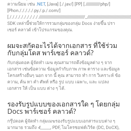
ความนิยม เช่น
.NET
, [Java] [./.jav/] [PP] [.////////////php/]
[Phon./././././.py./.p./.com/]
[./././././././././././//////////////////////////////////////_///////////////////////////////////////
SDK เหล่านี้ช่วยให้การรวมกลุ่มของกลุ่ม Docs ง่ายขึ้น ปรา
เซอร์ คลาวด์ เข้าโปรแกรมของคุณ.
ผมจะสกัดอะไรได้จากเอกสาร ที่ใช้ร่วม
กับกลุ่มโดส พาร์เซอร์ คลาวด์?
กับกลุ่มดอค ผู้จัดทํา เมฆ คุณสามารถดึงข้อมูลต่าง ๆ จาก
เอกสาร เช่นข้อความ ข้อมูลกํากับภาพ ภาพ ตาราง และข้อมูล
โครงสร้างอื่นๆ นอก จาก นี้ คุณ สามารถ ทํา การ วิเคราะห์ ข้อ
ความ, ค้น หา คํา ศัพท์ หรือ รูป แบบ เฉพาะ, และ แปลง
เอกสาร ให้ เป็น แบบ ต่าง ๆ ได้.
รองรับรูปแบบของเอกสารใด ๆ โดยกลุ่ม
Docs พาร์เซอร์ คลาวด์?
กรุ๊ปดอค ผู้จัดทํา กลุ่มเมฆรองรับรูปแบบเอกสารแบบต่าง ๆ
มากมาย รวมถึง
4
_____, PDF, ไมโครซอฟต์เวิร์ด (DC, DoCX),