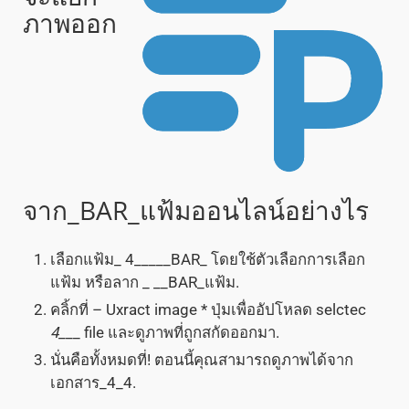
ภาพออก
จาก_BAR_แฟ้มออนไลน์อย่างไร
เลือกแฟ้ม_ 4_____BAR_ โดยใช้ตัวเลือกการเลือก
แฟ้ม หรือลาก _ __BAR_แฟ้ม.
คลิ้กที่ – Uxract image * ปุ่มเพื่ออัปโหลด selctec
4
___ file และดูภาพที่ถูกสกัดออกมา.
นั่นคือทั้งหมดที่! ตอนนี้คุณสามารถดูภาพได้จาก
เอกสาร_4_4.