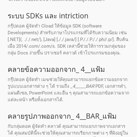
ระบบ SDKs และ intriction
กรุ๊ปดอค ผู้จัดทํา Cload ให้ข้อมูล SDK (software
Developments) สําหรับภาษาโปรแกรมที่ได้รับความนิยม เช่น
[.NET](. ././.net/), [Java] [././.java/] [.P././.P././.ph//.p/]. สืบค้น
เมื่อ 2014/.com/.com/s. SDK เหล่านี้ช่วยให้การรวมกลุ่มของ
กลุ่ม Docs ง่ายขึ้น ปราเซอร์ คลาวด์ เข้าโปรแกรมของคุณ.
คลายข้อความออกจาก_ 4__แฟ้ม
กรุ๊ปดอค ผู้จัดทํา เมฆช่วยให้คุณสามารถแยกข้อความออกจาก
รูปแบบเอกสารต่าง ๆ ได้ รวมถึง _
4_____BAR
PDF, เอกสารคํา,
แผ่นดีเซล, PowerPoint และอื่น ๆ คุณสามารถแยกข้อความจาก
แต่ละหน้า หรือทั้งเอกสารได้.
คลายรูปภาพออกจาก_ 4__BAR_แฟ้ม
กับกลุ่มดอค ผู้จัดทํา คลาวด์ คุณสามารถแยกภาพจากเอกสาร
ได้ คุณสมบัตินี้จะช่วยให้คุณสามารถเรียกภาพต่าง ๆ ที่ฝังอยู่ใน