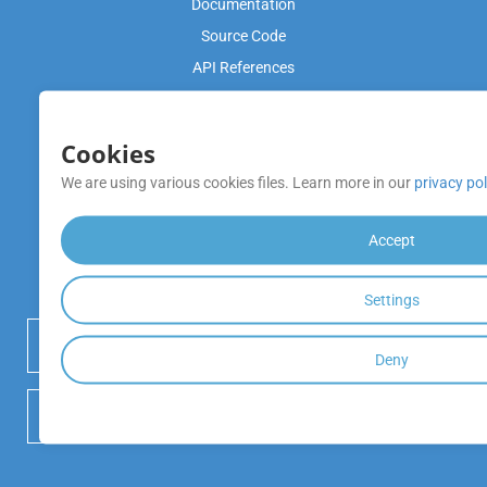
Documentation
Source Code
API References
Video Tutorials
Cookies
Product Support
We are using various cookies files. Learn more in our
privacy pol
Free Support
Blog
Accept
หมายเหตุการเปิดตัว
Settings
 เริ่มทดลองใช้งานฟรี
Deny
 DOWNLOAD GITHUB REPOSITORY