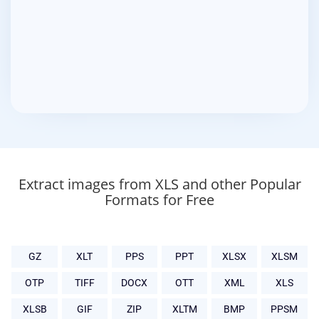
Extract images from XLS and other Popular
Formats for Free
GZ
XLT
PPS
PPT
XLSX
XLSM
OTP
TIFF
DOCX
OTT
XML
XLS
XLSB
GIF
ZIP
XLTM
BMP
PPSM