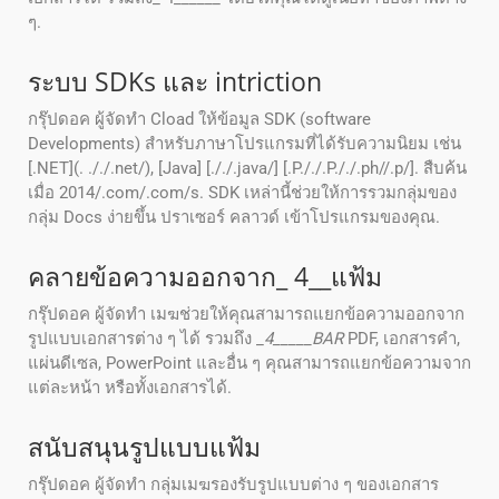
ๆ.
ระบบ SDKs และ intriction
กรุ๊ปดอค ผู้จัดทํา Cload ให้ข้อมูล SDK (software
Developments) สําหรับภาษาโปรแกรมที่ได้รับความนิยม เช่น
[.NET](. ././.net/), [Java] [././.java/] [.P././.P././.ph//.p/]. สืบค้น
เมื่อ 2014/.com/.com/s. SDK เหล่านี้ช่วยให้การรวมกลุ่มของ
กลุ่ม Docs ง่ายขึ้น ปราเซอร์ คลาวด์ เข้าโปรแกรมของคุณ.
คลายข้อความออกจาก_ 4__แฟ้ม
กรุ๊ปดอค ผู้จัดทํา เมฆช่วยให้คุณสามารถแยกข้อความออกจาก
รูปแบบเอกสารต่าง ๆ ได้ รวมถึง _
4_____BAR
PDF, เอกสารคํา,
แผ่นดีเซล, PowerPoint และอื่น ๆ คุณสามารถแยกข้อความจาก
แต่ละหน้า หรือทั้งเอกสารได้.
สนับสนุนรูปแบบแฟ้ม
กรุ๊ปดอค ผู้จัดทํา กลุ่มเมฆรองรับรูปแบบต่าง ๆ ของเอกสาร