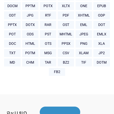
DOCM
PPTM
POTX
XLTX
ONE
EPUB
ODT
JPG
RTF
PDF
XHTML
ODP
PPTX
DOTX
RAR
OST
EML
DOT
POT
ODS
PST
MHTML
JPEG
EMLX
DOC
HTML
OTS
PPSX
PNG
XLA
TXT
POTM
MSG
CSV
XLAM
JP2
MD
CHM
TAR
BZ2
TIF
DOTM
FB2
จะแยก