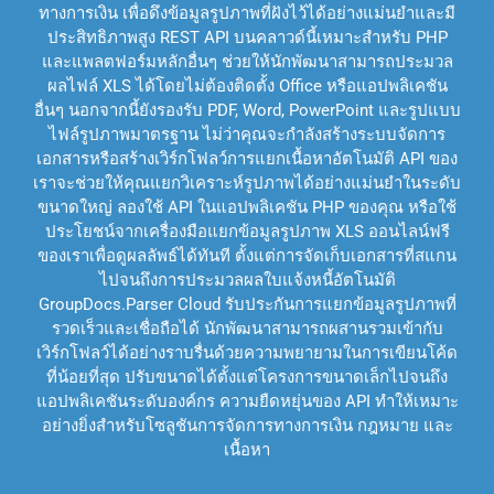
ทางการเงิน เพื่อดึงข้อมูลรูปภาพที่ฝังไว้ได้อย่างแม่นยำและมี
ประสิทธิภาพสูง REST API บนคลาวด์นี้เหมาะสำหรับ PHP
และแพลตฟอร์มหลักอื่นๆ ช่วยให้นักพัฒนาสามารถประมวล
ผลไฟล์ XLS ได้โดยไม่ต้องติดตั้ง Office หรือแอปพลิเคชัน
อื่นๆ นอกจากนี้ยังรองรับ PDF, Word, PowerPoint และรูปแบบ
ไฟล์รูปภาพมาตรฐาน ไม่ว่าคุณจะกำลังสร้างระบบจัดการ
เอกสารหรือสร้างเวิร์กโฟลว์การแยกเนื้อหาอัตโนมัติ API ของ
เราจะช่วยให้คุณแยกวิเคราะห์รูปภาพได้อย่างแม่นยำในระดับ
ขนาดใหญ่ ลองใช้ API ในแอปพลิเคชัน PHP ของคุณ หรือใช้
ประโยชน์จากเครื่องมือแยกข้อมูลรูปภาพ XLS ออนไลน์ฟรี
ของเราเพื่อดูผลลัพธ์ได้ทันที ตั้งแต่การจัดเก็บเอกสารที่สแกน
ไปจนถึงการประมวลผลใบแจ้งหนี้อัตโนมัติ
GroupDocs.Parser Cloud รับประกันการแยกข้อมูลรูปภาพที่
รวดเร็วและเชื่อถือได้ นักพัฒนาสามารถผสานรวมเข้ากับ
เวิร์กโฟลว์ได้อย่างราบรื่นด้วยความพยายามในการเขียนโค้ด
ที่น้อยที่สุด ปรับขนาดได้ตั้งแต่โครงการขนาดเล็กไปจนถึง
แอปพลิเคชันระดับองค์กร ความยืดหยุ่นของ API ทำให้เหมาะ
อย่างยิ่งสำหรับโซลูชันการจัดการทางการเงิน กฎหมาย และ
เนื้อหา