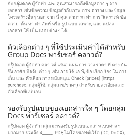
กับกลุ่มดอค ผู้จัดทํา เมฆ คุณสามารถดึงข้อมูลต่าง ๆ จาก
เอกสาร เช่นข้อความ ข้อมูลกํากับภาพ ภาพ ตาราง และข้อมูล
โครงสร้างอื่นๆ นอก จาก นี้ คุณ สามารถ ทํา การ วิเคราะห์ ข้อ
ความ, ค้น หา คํา ศัพท์ หรือ รูป แบบ เฉพาะ, และ แปลง
เอกสาร ให้ เป็น แบบ ต่าง ๆ ได้.
ตัวเลือกต่าง ๆ ที่ใช้ประเมินค่าได้สําหรับ
Group Docs พาร์เซอร์ คลาวด์?
กรุ๊ปดอค ผู้จัดทํา คลา วด์ เสนอ แผน การ วาง ราคา ที่ ต่าง กัน
ซึ่ง อาศัย ปัจจัย ต่าง ๆ เช่น การ ใช้ เอ พี, ข้อ เรียก ร้อง ใน การ
เก็บ และ ตัวเลือก การ สนับสนุน. Check [prices] [htttps
purchase. กลุ่มผู้ใช้. กลุ่มเมฆ/ราคา) สําหรับรายละเอียดและ
ตัวเลือกที่แน่นอน.
รองรับรูปแบบของเอกสารใด ๆ โดยกลุ่ม
Docs พาร์เซอร์ คลาวด์?
กรุ๊ปดอค ผู้จัดทํา กลุ่มเมฆรองรับรูปแบบเอกสารแบบต่าง ๆ
มากมาย รวมถึง
4
_____, PDF, ไมโครซอฟต์เวิร์ด (DC, DoCX),