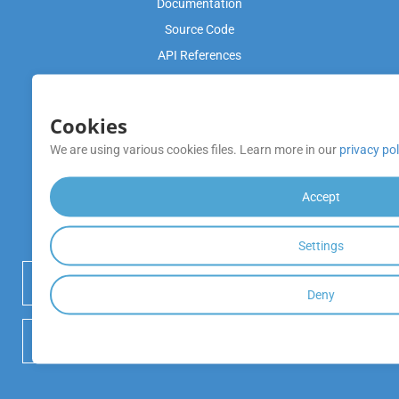
Documentation
Source Code
API References
Video Tutorials
Cookies
Product Support
We are using various cookies files. Learn more in our
privacy pol
Free Support
Blog
Accept
หมายเหตุการเปิดตัว
Settings
 เริ่มทดลองใช้งานฟรี
Deny
 DOWNLOAD GITHUB REPOSITORY