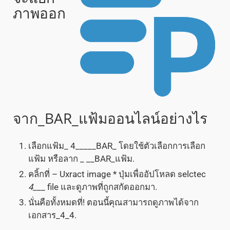
ภาพออก
จาก_BAR_แฟ้มออนไลน์อย่างไร
เลือกแฟ้ม_ 4_____BAR_ โดยใช้ตัวเลือกการเลือก
แฟ้ม หรือลาก _ __BAR_แฟ้ม.
คลิ้กที่ – Uxract image * ปุ่มเพื่ออัปโหลด selctec
4
___ file และดูภาพที่ถูกสกัดออกมา.
นั่นคือทั้งหมดที่! ตอนนี้คุณสามารถดูภาพได้จาก
เอกสาร_4_4.