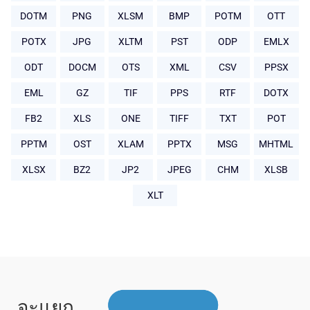
DOTM
PNG
XLSM
BMP
POTM
OTT
POTX
JPG
XLTM
PST
ODP
EMLX
ODT
DOCM
OTS
XML
CSV
PPSX
EML
GZ
TIF
PPS
RTF
DOTX
FB2
XLS
ONE
TIFF
TXT
POT
PPTM
OST
XLAM
PPTX
MSG
MHTML
XLSX
BZ2
JP2
JPEG
CHM
XLSB
XLT
จะแยก