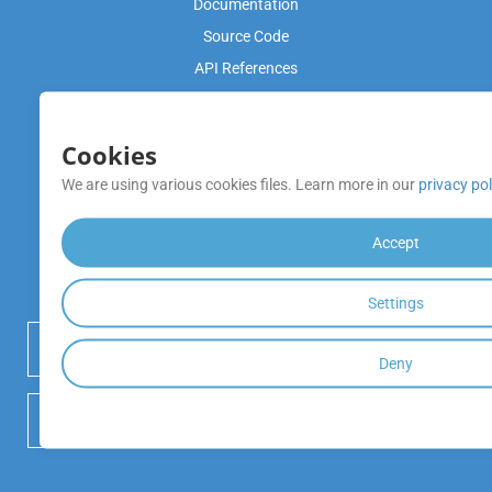
Documentation
Source Code
API References
Video Tutorials
Cookies
Product Support
We are using various cookies files. Learn more in our
privacy pol
Free Support
Blog
Accept
หมายเหตุการเปิดตัว
Settings
 เริ่มทดลองใช้งานฟรี
Deny
 DOWNLOAD GITHUB REPOSITORY