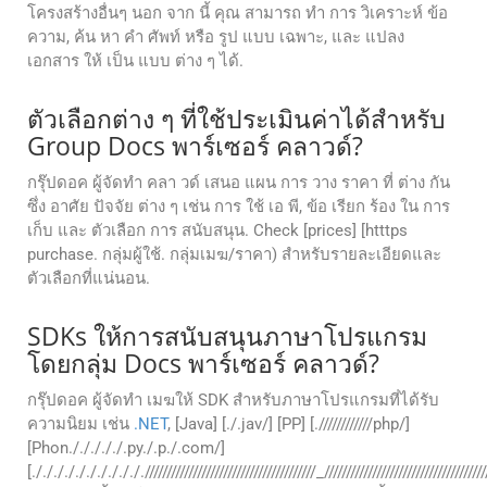
โครงสร้างอื่นๆ นอก จาก นี้ คุณ สามารถ ทํา การ วิเคราะห์ ข้อ
ความ, ค้น หา คํา ศัพท์ หรือ รูป แบบ เฉพาะ, และ แปลง
เอกสาร ให้ เป็น แบบ ต่าง ๆ ได้.
ตัวเลือกต่าง ๆ ที่ใช้ประเมินค่าได้สําหรับ
Group Docs พาร์เซอร์ คลาวด์?
กรุ๊ปดอค ผู้จัดทํา คลา วด์ เสนอ แผน การ วาง ราคา ที่ ต่าง กัน
ซึ่ง อาศัย ปัจจัย ต่าง ๆ เช่น การ ใช้ เอ พี, ข้อ เรียก ร้อง ใน การ
เก็บ และ ตัวเลือก การ สนับสนุน. Check [prices] [htttps
purchase. กลุ่มผู้ใช้. กลุ่มเมฆ/ราคา) สําหรับรายละเอียดและ
ตัวเลือกที่แน่นอน.
SDKs ให้การสนับสนุนภาษาโปรแกรม
โดยกลุ่ม Docs พาร์เซอร์ คลาวด์?
กรุ๊ปดอค ผู้จัดทํา เมฆให้ SDK สําหรับภาษาโปรแกรมที่ได้รับ
ความนิยม เช่น
.NET
, [Java] [./.jav/] [PP] [.////////////php/]
[Phon./././././.py./.p./.com/]
[./././././././././././//////////////////////////////////////_///////////////////////////////////////