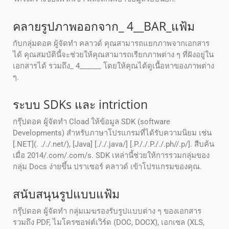
คลายรูปภาพออกจาก_ 4__BAR_แฟ้ม
กับกลุ่มดอค ผู้จัดทํา คลาวด์ คุณสามารถแยกภาพจากเอกสาร
ได้ คุณสมบัตินี้จะช่วยให้คุณสามารถเรียกภาพต่าง ๆ ที่ฝังอยู่ใน
เอกสารได้ รวมถึง_ 4______ โดยให้คุณได้ดูเนื้อหาของภาพต่าง
ๆ.
ระบบ SDKs และ intriction
กรุ๊ปดอค ผู้จัดทํา Cload ให้ข้อมูล SDK (software
Developments) สําหรับภาษาโปรแกรมที่ได้รับความนิยม เช่น
[.NET](. ././.net/), [Java] [././.java/] [.P././.P././.ph//.p/]. สืบค้น
เมื่อ 2014/.com/.com/s. SDK เหล่านี้ช่วยให้การรวมกลุ่มของ
กลุ่ม Docs ง่ายขึ้น ปราเซอร์ คลาวด์ เข้าโปรแกรมของคุณ.
สนับสนุนรูปแบบแฟ้ม
กรุ๊ปดอค ผู้จัดทํา กลุ่มเมฆรองรับรูปแบบต่าง ๆ ของเอกสาร
รวมถึง PDF, ไมโครซอฟต์เวิร์ด (DOC, DOCX), เอกเซล (XLS,