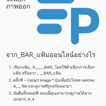
ภาพออก
จาก_BAR_แฟ้มออนไลน์อย่างไร
เลือกแฟ้ม_ 4_____BAR_ โดยใช้ตัวเลือกการเลือก
แฟ้ม หรือลาก _ __BAR_แฟ้ม.
คลิ้กที่ – Uxract image * ปุ่มเพื่ออัปโหลด selctec
4
___ file และดูภาพที่ถูกสกัดออกมา.
นั่นคือทั้งหมดที่! ตอนนี้คุณสามารถดูภาพได้จาก
เอกสาร_4_4.