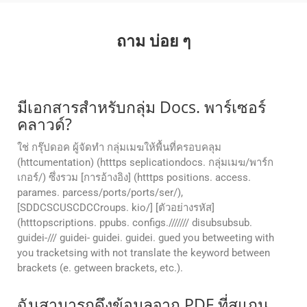
ถาม บ่อย ๆ
มีเอกสารสําหรับกลุ่ม Docs. พาร์เซอร์
คลาวด์?
ใช่ กรุ๊ปดอค ผู้จัดทํา กลุ่มเมฆให้พื้นที่ครอบคลุม
(httcumentation) (htttps seplicationdocs. กลุ่มเมฆ/พาร์ก
เกอร์/) ซึ่งรวม [การอ้างอิง] (htttps positions. access.
parames. parcess/ports/ports/ser/),
[SDDCSCUSCDCCroups. kio/] [ตัวอย่างรหัส]
(htttopscriptions. ppubs. configs./////// disubsubsub.
guidei-/// guidei- guidei. guidei. gued you betweeting with
you tracketsing with not translate the keyword between
brackets (e. getween brackets, etc.).
ฉันสามารถดึงข้อมูลจาก PDF ที่สแกน