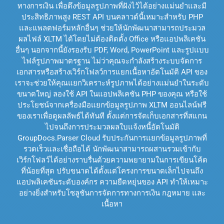
ทางการเงิน เพื่อดึงข้อมูลรูปภาพที่ฝังไว้ได้อย่างแม่นยำและมี
ประสิทธิภาพสูง REST API บนคลาวด์นี้เหมาะสำหรับ PHP
และแพลตฟอร์มหลักอื่นๆ ช่วยให้นักพัฒนาสามารถประมวล
ผลไฟล์ XLTM ได้โดยไม่ต้องติดตั้ง Office หรือแอปพลิเคชัน
อื่นๆ นอกจากนี้ยังรองรับ PDF, Word, PowerPoint และรูปแบบ
ไฟล์รูปภาพมาตรฐาน ไม่ว่าคุณจะกำลังสร้างระบบจัดการ
เอกสารหรือสร้างเวิร์กโฟลว์การแยกเนื้อหาอัตโนมัติ API ของ
เราจะช่วยให้คุณแยกวิเคราะห์รูปภาพได้อย่างแม่นยำในระดับ
ขนาดใหญ่ ลองใช้ API ในแอปพลิเคชัน PHP ของคุณ หรือใช้
ประโยชน์จากเครื่องมือแยกข้อมูลรูปภาพ XLTM ออนไลน์ฟรี
ของเราเพื่อดูผลลัพธ์ได้ทันที ตั้งแต่การจัดเก็บเอกสารที่สแกน
ไปจนถึงการประมวลผลใบแจ้งหนี้อัตโนมัติ
GroupDocs.Parser Cloud รับประกันการแยกข้อมูลรูปภาพที่
รวดเร็วและเชื่อถือได้ นักพัฒนาสามารถผสานรวมเข้ากับ
เวิร์กโฟลว์ได้อย่างราบรื่นด้วยความพยายามในการเขียนโค้ด
ที่น้อยที่สุด ปรับขนาดได้ตั้งแต่โครงการขนาดเล็กไปจนถึง
แอปพลิเคชันระดับองค์กร ความยืดหยุ่นของ API ทำให้เหมาะ
อย่างยิ่งสำหรับโซลูชันการจัดการทางการเงิน กฎหมาย และ
เนื้อหา