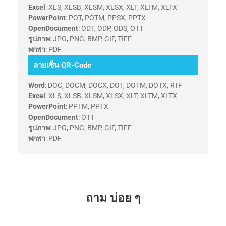
Excel
: XLS, XLSB, XLSM, XLSX, XLT, XLTM, XLTX
PowerPoint
: POT, POTM, PPSX, PPTX
OpenDocument
: ODT, ODP, ODS, OTT
รูปภาพ
: JPG, PNG, BMP, GIF, TIFF
พกพา
: PDF
ลายเซ็น QR-Code
Word
: DOC, DOCM, DOCX, DOT, DOTM, DOTX, RTF
Excel
: XLS, XLSB, XLSM, XLSX, XLT, XLTM, XLTX
PowerPoint
: PPTM, PPTX
OpenDocument
: OTT
รูปภาพ
: JPG, PNG, BMP, GIF, TIFF
พกพา
: PDF
ถาม บ่อย ๆ