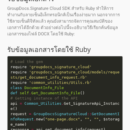
GroupDocs.Signature Cloud SDK สำหรับ Ruby ทำให้การ
ทำงานกับลายเซ็นอิเล็กทรอนิกส์เป็นเรื่องง่ายมาก นอกจากการ
ใช้ลายเซ็นดิจิทัลแล้ว คุณยังสามารถจัดการคุณสมบัติของ
เอกสารได้อีกด้วย ตัวอย่างต่อไปนี้จะอธิบายวิธีเรียกค้นข้อมูล
เอกสารของไฟล์ DOCX โดยใช้ Ruby:
รับข้อมูลเอกสารโดยใช้ Ruby
# Load the gem
require
'groupdocs_signature_cloud'
require
'groupdocs_signature_cloud/models/reque
sts/get_document_info_request.rb'
require
'common_utilities/Utils.rb'
class
DocumentInfo_File
def
self
.
Get_DocumentInfo_File
# Getting instance of the API
api
=
Common_Utilities
.
Get_SignatureApi_Instanc
request
=
GroupDocsSignatureCloud
::
GetDocumentI
nfoRequest
.
new(
"one-page.docx"
,
""
,
""
, $storag
response
=
api
.