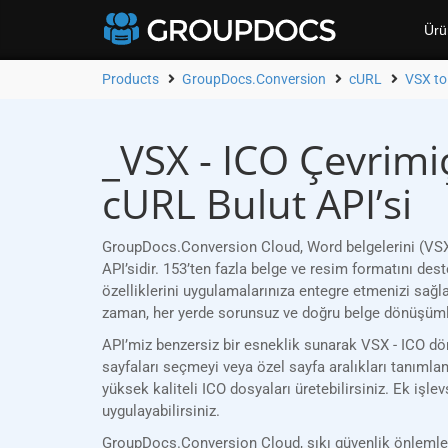
Ürü
Products
GroupDocs.Conversion
cURL
VSX to
_VSX - ICO Çevrim
cURL Bulut API’si
GroupDocs.Conversion Cloud, Word belgelerini (VSX)
API’sidir. 153’ten fazla belge ve resim formatını d
özelliklerini uygulamalarınıza entegre etmenizi sağl
zaman, her yerde sorunsuz ve doğru belge dönüşümle
API’miz benzersiz bir esneklik sunarak VSX - ICO dön
sayfaları seçmeyi veya özel sayfa aralıkları tanımlam
yüksek kaliteli ICO dosyaları üretebilirsiniz. Ek işl
uygulayabilirsiniz.
GroupDocs.Conversion Cloud, sıkı güvenlik önlemleri 