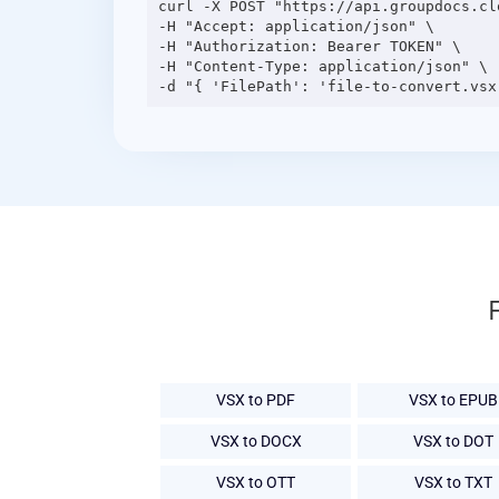
curl -X POST "https://api.groupdocs.cl
-H "Accept: application/json" \

-H "Authorization: Bearer TOKEN" \

-H "Content-Type: application/json" \

VSX to PDF
VSX to EPUB
VSX to DOCX
VSX to DOT
VSX to OTT
VSX to TXT