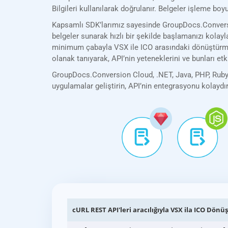
Bilgileri kullanılarak doğrulanır. Belgeler işleme bo
Kapsamlı SDK’larımız sayesinde GroupDocs.Conversio
belgeler sunarak hızlı bir şekilde başlamanızı kolayla
minimum çabayla VSX ile ICO arasındaki dönüştürme i
olanak tanıyarak, API’nin yeteneklerini ve bunları etk
GroupDocs.Conversion Cloud, .NET, Java, PHP, Ruby, 
uygulamalar geliştirin, API’nin entegrasyonu kolaydı
cURL REST API'leri aracılığıyla VSX ila ICO Dön