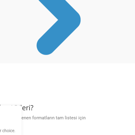
t APIleri?
r. Desteklenen formatların tam listesi için
 choice.