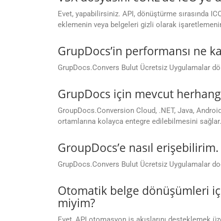
Evet, yapabilirsiniz. API, dönüştürme sırasında ICO
eklemenin veya belgeleri gizli olarak işaretlemenin
GrupDocs’in performansı ne ka
GrupDocs.Convers Bulut Ücretsiz Uygulamalar dönüş
GrupDocs için mevcut herhangi
GroupDocs.Conversion Cloud, .NET, Java, Android, 
ortamlarına kolayca entegre edilebilmesini sağlar
GroupDocs’e nasıl erişebiliri
GrupDocs.Convers Bulut Ücretsiz Uygulamalar doğ
Otomatik belge dönüşümleri iç
miyim?
Evet, API otomasyon iş akışlarını desteklemek üzer