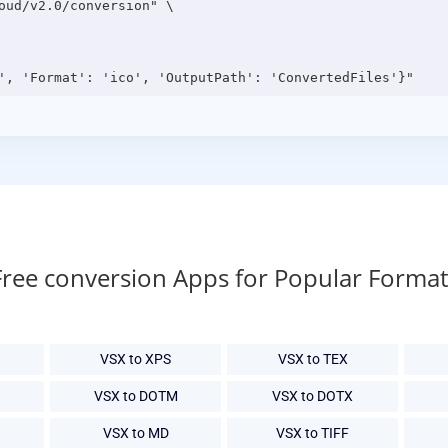
oud/v2.0/conversion" \

Free conversion Apps for Popular Format
VSX to XPS
VSX to TEX
VSX to DOTM
VSX to DOTX
VSX to MD
VSX to TIFF