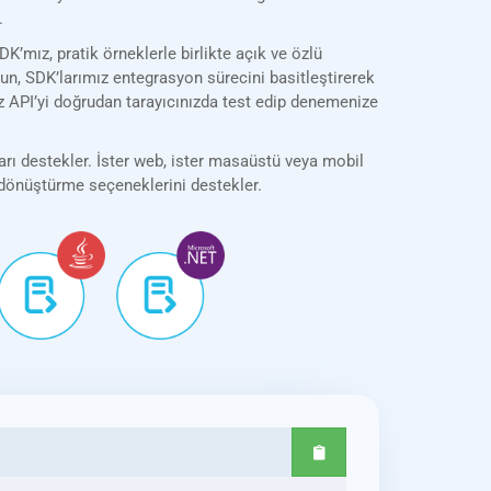
.
ız, pratik örneklerle birlikte açık ve özlü
olun, SDK’larımız entegrasyon sürecini basitleştirerek
z API’yi doğrudan tarayıcınızda test edip denemenize
rı destekler. İster web, ister masaüstü veya mobil
k dönüştürme seçeneklerini destekler.