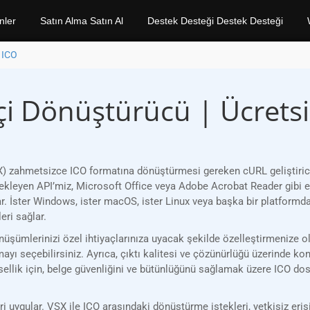
nler
Satın Alma Satın Al
Destek Desteği Destek Desteği
 ICO
içi Dönüştürücü | Ücrets
 zahmetsizce ICO formatına dönüştürmesi gereken cURL geliştiricile
estekleyen API’miz, Microsoft Office veya Adobe Acrobat Reader gibi
ar. İster Windows, ister macOS, ister Linux veya başka bir platform
ri sağlar.
üşümlerinizi özel ihtiyaçlarınıza uyacak şekilde özelleştirmenize ol
ayı seçebilirsiniz. Ayrıca, çıktı kalitesi ve çözünürlüğü üzerinde kon
evsellik için, belge güvenliğini ve bütünlüğünü sağlamak üzere ICO dos
uygular. VSX ile ICO arasındaki dönüştürme istekleri, yetkisiz erişi