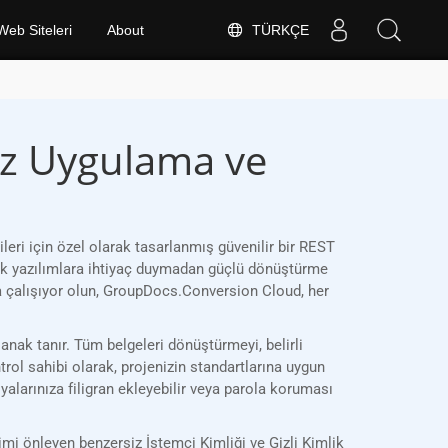
TÜRKÇE
Web Siteleri
About
iz Uygulama ve
ri için özel olarak tasarlanmış güvenilir bir REST
 ek yazılımlara ihtiyaç duymadan güçlü dönüştürme
da çalışıyor olun, GroupDocs.Conversion Cloud, her
anak tanır. Tüm belgeleri dönüştürmeyi, belirli
trol sahibi olarak, projenizin standartlarına uygun
yalarınıza filigran ekleyebilir veya parola koruması
mi önleyen benzersiz İstemci Kimliği ve Gizli Kimlik