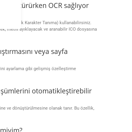
 dönüştürürken OCR sağlıyor
OCR (Optik Karakter Tanıma) kullanabilirsiniz.
ek, metni ayıklayacak ve aranabilir ICO dosyasına
kıştırmasını veya sayfa
erini ayarlama gibi gelişmiş özelleştirme
ümlerini otomatikleştirebilir
ne ve dönüştürülmesine olanak tanır. Bu özellik,
r miyim?