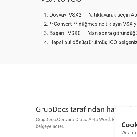
Dosyayı VSX2___‘a tıklayarak seçin Ap
**Convert ** düğmesine tıklayın VSX 
Başarılı VSX0___‘dan sonra göründüğü
Hepsi bu! dönüştürülmüş ICO belgenizi 
GrupDocs tarafından hangi dos
GrupDocs.Convers Cloud APIs Word, Excel, PDF ve d
Cook
belgeye noter.
We are u