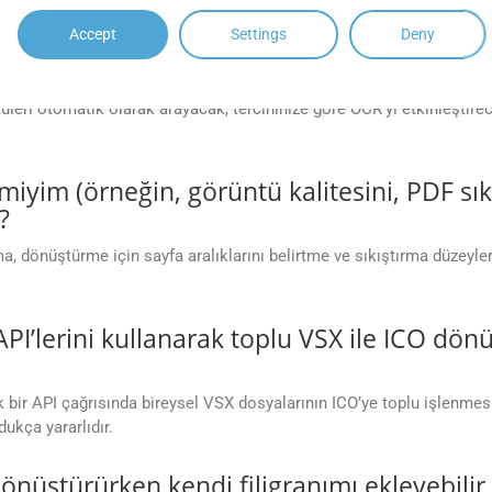
aranmış VSX dosyalarını ICO dosyalarına
Accept
Settings
Deny
yalarına dönüştürürken GroupDocs.Conversion Cloud API Ayarlarında 
eri otomatik olarak arayacak, tercihinize göre OCR’yi etkinleştirec
ir miyim (örneğin, görüntü kalitesini, PDF sı
?
ama, dönüştürme için sayfa aralıklarını belirtme ve sıkıştırma düzeyl
’lerini kullanarak toplu VSX ile ICO dönüş
bir API çağrısında bireysel VSX dosyalarının ICO’ye toplu işlenmesi
dukça yararlıdır.
önüştürürken kendi filigranımı ekleyebili