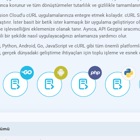
yunca korunur ve tüm dönüştürmeler tutarlılık ve gizlilikle tamamlanır
n Cloud’u cURL uygulamalarınıza entegre etmek kolaydır. cURL SDK’m
ştırır. İster basit bir betik ister karmaşık bir uygulama geliştiriyor 
şlevselliğini eklemenize olanak tanır. Ayrıca, API Gezgini aracımı
ili bir şekilde nasıl uygulayacağınızı anlamanıza yardımcı olur.
Python, Android, Go, JavaScript ve cURL gibi tüm önemli platformla
r, gerçek dünyadaki geliştirme ihtiyaçları için toplu işleme ve esne
üşümü