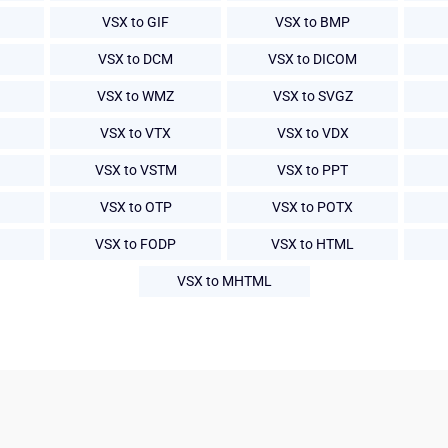
VSX to GIF
VSX to BMP
VSX to DCM
VSX to DICOM
VSX to WMZ
VSX to SVGZ
VSX to VTX
VSX to VDX
VSX to VSTM
VSX to PPT
VSX to OTP
VSX to POTX
VSX to FODP
VSX to HTML
VSX to MHTML