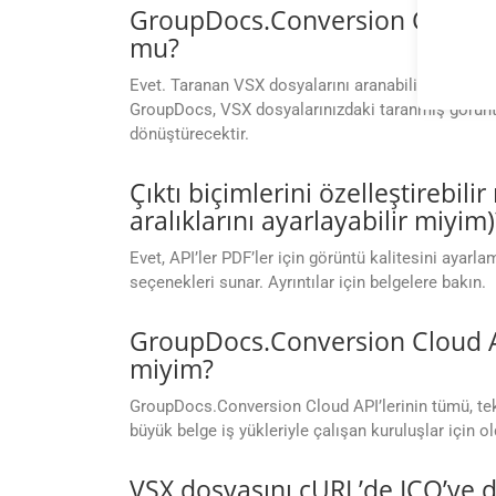
GroupDocs.Conversion Cloud, t
mu?
Evet. Taranan VSX dosyalarını aranabilir ICO dos
GroupDocs, VSX dosyalarınızdaki taranmış görüntül
dönüştürecektir.
Çıktı biçimlerini özelleştirebil
aralıklarını ayarlayabilir miyim)
Evet, API’ler PDF’ler için görüntü kalitesini ayarl
seçenekleri sunar. Ayrıntılar için belgelere bakın.
GroupDocs.Conversion Cloud API
miyim?
GroupDocs.Conversion Cloud API’lerinin tümü, tek 
büyük belge iş yükleriyle çalışan kuruluşlar için ol
VSX dosyasını cURL’de ICO’ye d