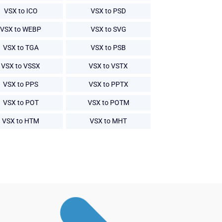
VSX to ICO
VSX to PSD
VSX to WEBP
VSX to SVG
VSX to TGA
VSX to PSB
VSX to VSSX
VSX to VSTX
VSX to PPS
VSX to PPTX
VSX to POT
VSX to POTM
VSX to HTM
VSX to MHT