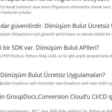
’ye kendi metninizi veya resim filigranınızı eklemenize olanak tanır. 
 harika bir yoludur.
dar güvenilirdir. Dönüşüm Bulut Ücretsiz
üm ihtiyaçlarınız için güvenilir performans ve yüksek kaliteli bir 
 bir SDK var. Dönüşüm Bulut APIleri?
PHP, Node.js, Python, Ruby, cURL ve Go gibi çeşitli programlama dill
.
m. Dönüşüm Bulut Ücretsiz Uygulamaları?
rudan GrupDocs web sitesinden veya GrupDocs web veya mobil uygula
in GroupDocs.Conversion Cloud’u CI/CD iş
e tasarlanmıştır. .NET, Java, PHP, Ruby, Android, Go, Python ve diğ