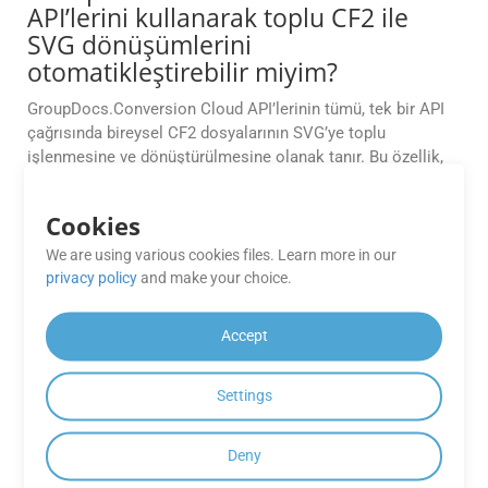
API’lerini kullanarak toplu CF2 ile
SVG dönüşümlerini
otomatikleştirebilir miyim?
GroupDocs.Conversion Cloud API’lerinin tümü, tek bir API
çağrısında bireysel CF2 dosyalarının SVG’ye toplu
işlenmesine ve dönüştürülmesine olanak tanır. Bu özellik,
büyük belge iş yükleriyle çalışan kuruluşlar için oldukça
yararlıdır.
Cookies
GrupDocs GroupDocs ile ilgili teknik
We are using various cookies files. Learn more in our
privacy policy
and make your choice.
konular için destek sağlamaktadır.
Dönüşüm Bulut Ücretsiz
Accept
Uygulamaları?
GrupDocs, GrupDocs ile ilgili herhangi bir sorunu çözmeye
Settings
yardımcı olmak için Free Apps kullanıcıları için teknik
destek sunar. Dönüşüm Bulut Platformu.
Deny
GrupDocs’te mevcut özellikler için