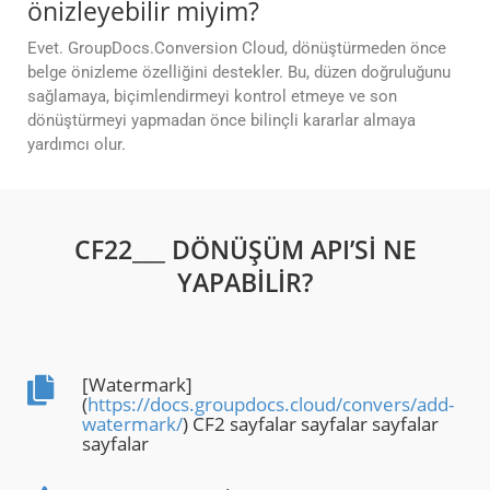
önizleyebilir miyim?
Evet. GroupDocs.Conversion Cloud, dönüştürmeden önce
belge önizleme özelliğini destekler. Bu, düzen doğruluğunu
sağlamaya, biçimlendirmeyi kontrol etmeye ve son
dönüştürmeyi yapmadan önce bilinçli kararlar almaya
yardımcı olur.
CF22___ DÖNÜŞÜM API’SI NE
YAPABILIR?
[Watermark]
(
https://docs.groupdocs.cloud/convers/add-
watermark/
) CF2 sayfalar sayfalar sayfalar
sayfalar