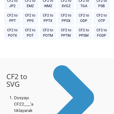
CF2 to
CF2 to
CF2 to
CF2 to
CF2 to
CF2 to
JP2
EMZ
WMZ
SVGZ
TGA
PSB
CF2 to
CF2 to
CF2 to
CF2 to
CF2 to
CF2 to
PPT
PPS
PPTX
PPSX
ODP
OTP
CF2 to
CF2 to
CF2 to
CF2 to
CF2 to
CF2 to
POTX
POT
POTM
PPTM
PPSM
FODP
CF2 to
SVG
Dosyayı
CF22___‘a
tıklayarak