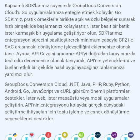
Kapsamlı SDK’larımız sayesinde GroupDocs.Conversion
Cloud’u Go uygulamalarınıza entegre etmek kolaydır. Go
SDK’mız, pratik örneklerle birlikte açık ve özlü belgeler sunarak
hızlı bir şekilde başlamanızı kolaylaştırır. İster basit bir betik
ister karmaşık bir uygulama geliştiriyor olun, SDK’larımız
entegrasyon sürecini basitleştirerek minimum çabayla CF2 ile
SVG arasındaki dönüştürme işlevselliğini eklemenize olanak
tanır. Ayrıca, API Gezgini aracımız API’yi doğrudan tarayıcınızda
test edip denemenize olanak tanıyarak, API’nin yeteneklerini ve
bunları etkili bir şekilde nasıl uygulayacağınızı anlamanıza
yardımcı olur.
GroupDocs.Conversion Cloud, .NET, Java, PHP, Ruby, Python,
Android, Go, JavaScript ve cURL gibi tüm önemli platformları
destekler. İster web, ister masaüstü veya mobil uygulamalar
geliştirin, API’nin entegrasyonu kolaydır, gerçek dünyadaki
geliştirme ihtiyaçları için toplu işleme ve esnek dönüştürme
seçeneklerini destekler.