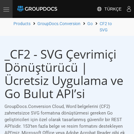
TÜRKÇE
Toggle
navigation
Products
GroupDocs.Conversion
Go
CF2 to
SVG
_CF2 - SVG Çevrimiçi
Dönüştürücü |
Ücretsiz Uygulama ve
Go Bulut API’si
GroupDocs.Conversion Cloud, Word belgelerini (CF2)
zahmetsizce SVG formatına dönüştürmesi gereken Go
geliştiricileri için özel olarak tasarlanmış güvenilir bir REST
API’sidir. 153’ten fazla belge ve resim formatını destekleyen
API’miz, Microsoft Office veya Adobe Acrobat Reader gibi ek