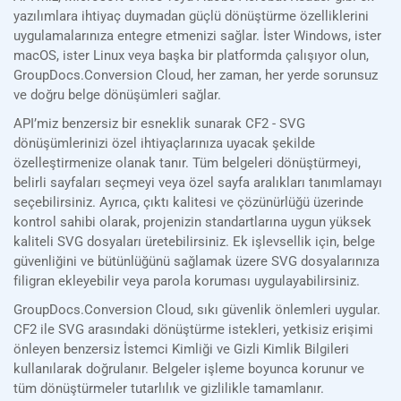
yazılımlara ihtiyaç duymadan güçlü dönüştürme özelliklerini
uygulamalarınıza entegre etmenizi sağlar. İster Windows, ister
macOS, ister Linux veya başka bir platformda çalışıyor olun,
GroupDocs.Conversion Cloud, her zaman, her yerde sorunsuz
ve doğru belge dönüşümleri sağlar.
API’miz benzersiz bir esneklik sunarak CF2 - SVG
dönüşümlerinizi özel ihtiyaçlarınıza uyacak şekilde
özelleştirmenize olanak tanır. Tüm belgeleri dönüştürmeyi,
belirli sayfaları seçmeyi veya özel sayfa aralıkları tanımlamayı
seçebilirsiniz. Ayrıca, çıktı kalitesi ve çözünürlüğü üzerinde
kontrol sahibi olarak, projenizin standartlarına uygun yüksek
kaliteli SVG dosyaları üretebilirsiniz. Ek işlevsellik için, belge
güvenliğini ve bütünlüğünü sağlamak üzere SVG dosyalarınıza
filigran ekleyebilir veya parola koruması uygulayabilirsiniz.
GroupDocs.Conversion Cloud, sıkı güvenlik önlemleri uygular.
CF2 ile SVG arasındaki dönüştürme istekleri, yetkisiz erişimi
önleyen benzersiz İstemci Kimliği ve Gizli Kimlik Bilgileri
kullanılarak doğrulanır. Belgeler işleme boyunca korunur ve
tüm dönüştürmeler tutarlılık ve gizlilikle tamamlanır.