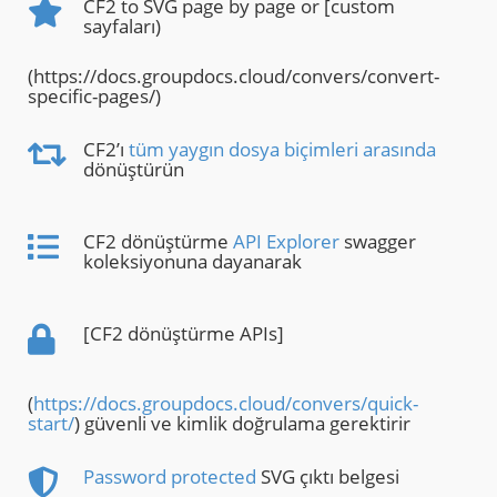
CF2 to SVG page by page or [custom
sayfaları)
(https://docs.groupdocs.cloud/convers/convert-
specific-pages/)
CF2’ı
tüm yaygın dosya biçimleri arasında
dönüştürün
CF2 dönüştürme
API Explorer
swagger
koleksiyonuna dayanarak
[CF2 dönüştürme APIs]
(
https://docs.groupdocs.cloud/convers/quick-
start/
) güvenli ve kimlik doğrulama gerektirir
Password protected
SVG çıktı belgesi