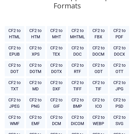
Formats
CF2 to
CF2 to
CF2 to
CF2 to
CF2 to
CF2 to
HTML
HTM
MHT
MHTML
FBX
PDF
CF2 to
CF2 to
CF2 to
CF2 to
CF2 to
CF2 to
EPUB
XPS
TEX
DOC
DOCM
DOCX
CF2 to
CF2 to
CF2 to
CF2 to
CF2 to
CF2 to
DOT
DOTM
DOTX
RTF
ODT
OTT
CF2 to
CF2 to
CF2 to
CF2 to
CF2 to
CF2 to
TXT
MD
DXF
TIFF
TIF
JPG
CF2 to
CF2 to
CF2 to
CF2 to
CF2 to
CF2 to
JPEG
PNG
GIF
BMP
ICO
PSD
CF2 to
CF2 to
CF2 to
CF2 to
CF2 to
CF2 to
WMF
EMF
DCM
DICOM
WEBP
SVG