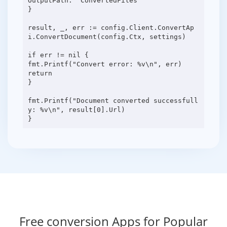
OutputPath: "ConvertedFiles"
}
result, _, err := config.Client.ConvertAp
i.ConvertDocument(config.Ctx, settings)
if err != nil {
fmt.Printf("Convert error: %v\n", err)
return
}
fmt.Printf("Document converted successfull
y: %v\n", result[0].Url)
Free conversion Apps for Popular