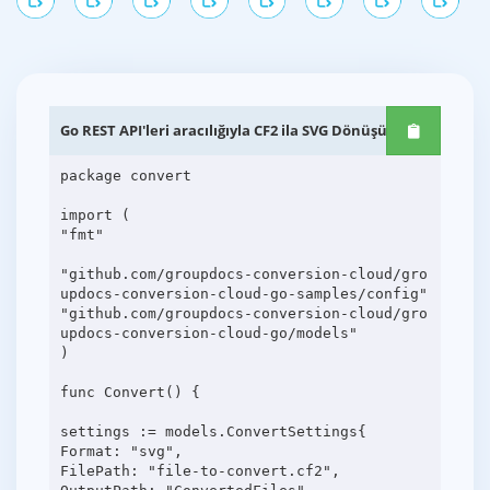
Go REST API'leri aracılığıyla CF2 ila SVG Dönüşümü
package convert
import (
"fmt"
"github.com/groupdocs-conversion-cloud/gro
updocs-conversion-cloud-go-samples/config"
"github.com/groupdocs-conversion-cloud/gro
updocs-conversion-cloud-go/models"
)
func Convert() {
settings := models.ConvertSettings{
Format: "svg",
FilePath: "file-to-convert.cf2",