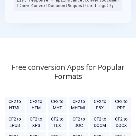
List response = apiInstance.ConvertDocumen
Free conversion Apps for Popular
Formats
CF2 to
CF2 to
CF2 to
CF2 to
CF2 to
CF2 to
HTML
HTM
MHT
MHTML
FBX
PDF
CF2 to
CF2 to
CF2 to
CF2 to
CF2 to
CF2 to
EPUB
XPS
TEX
DOC
DOCM
DOCX