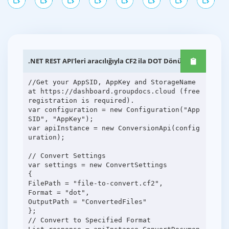
.NET REST API'leri aracılığıyla CF2 ila DOT Dönüşümü
//Get your AppSID, AppKey and StorageName
at https://dashboard.groupdocs.cloud (free
registration is required).
var configuration = new Configuration("App
SID", "AppKey");
var apiInstance = new ConversionApi(config
uration);
// Convert Settings
var settings = new ConvertSettings
{
FilePath = "file-to-convert.cf2",
Format = "dot",
OutputPath = "ConvertedFiles"
};
// Convert to Specified Format