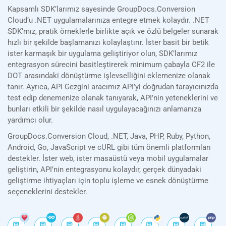
Kapsamlı SDK’larımız sayesinde GroupDocs.Conversion
Cloud’u .NET uygulamalarınıza entegre etmek kolaydır. .NET
SDK’mız, pratik örneklerle birlikte açık ve özlü belgeler sunarak
hızlı bir şekilde başlamanızı kolaylaştırır. İster basit bir betik
ister karmaşık bir uygulama geliştiriyor olun, SDK’larımız
entegrasyon sürecini basitleştirerek minimum çabayla CF2 ile
DOT arasındaki dönüştürme işlevselliğini eklemenize olanak
tanır. Ayrıca, API Gezgini aracımız API’yi doğrudan tarayıcınızda
test edip denemenize olanak tanıyarak, API’nin yeteneklerini ve
bunları etkili bir şekilde nasıl uygulayacağınızı anlamanıza
yardımcı olur.
GroupDocs.Conversion Cloud, .NET, Java, PHP, Ruby, Python,
Android, Go, JavaScript ve cURL gibi tüm önemli platformları
destekler. İster web, ister masaüstü veya mobil uygulamalar
geliştirin, API’nin entegrasyonu kolaydır, gerçek dünyadaki
geliştirme ihtiyaçları için toplu işleme ve esnek dönüştürme
seçeneklerini destekler.