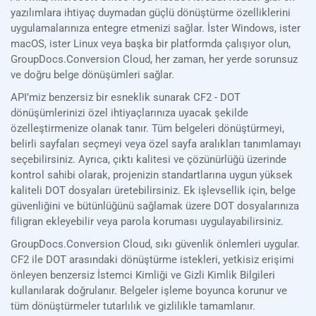
yazılımlara ihtiyaç duymadan güçlü dönüştürme özelliklerini
uygulamalarınıza entegre etmenizi sağlar. İster Windows, ister
macOS, ister Linux veya başka bir platformda çalışıyor olun,
GroupDocs.Conversion Cloud, her zaman, her yerde sorunsuz
ve doğru belge dönüşümleri sağlar.
API’miz benzersiz bir esneklik sunarak CF2 - DOT
dönüşümlerinizi özel ihtiyaçlarınıza uyacak şekilde
özelleştirmenize olanak tanır. Tüm belgeleri dönüştürmeyi,
belirli sayfaları seçmeyi veya özel sayfa aralıkları tanımlamayı
seçebilirsiniz. Ayrıca, çıktı kalitesi ve çözünürlüğü üzerinde
kontrol sahibi olarak, projenizin standartlarına uygun yüksek
kaliteli DOT dosyaları üretebilirsiniz. Ek işlevsellik için, belge
güvenliğini ve bütünlüğünü sağlamak üzere DOT dosyalarınıza
filigran ekleyebilir veya parola koruması uygulayabilirsiniz.
GroupDocs.Conversion Cloud, sıkı güvenlik önlemleri uygular.
CF2 ile DOT arasındaki dönüştürme istekleri, yetkisiz erişimi
önleyen benzersiz İstemci Kimliği ve Gizli Kimlik Bilgileri
kullanılarak doğrulanır. Belgeler işleme boyunca korunur ve
tüm dönüştürmeler tutarlılık ve gizlilikle tamamlanır.