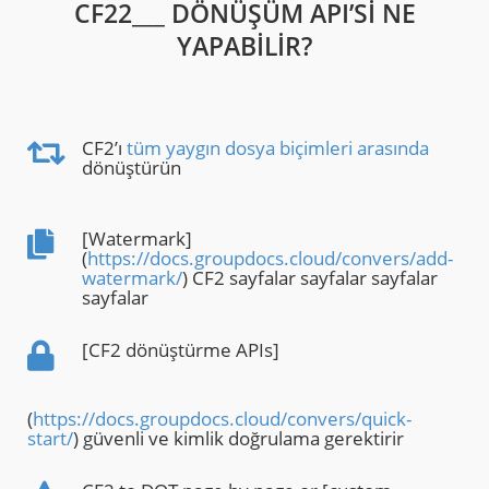
CF22___ DÖNÜŞÜM API’SI NE
YAPABILIR?
CF2’ı
tüm yaygın dosya biçimleri arasında
dönüştürün
[Watermark]
(
https://docs.groupdocs.cloud/convers/add-
watermark/
) CF2 sayfalar sayfalar sayfalar
sayfalar
[CF2 dönüştürme APIs]
(
https://docs.groupdocs.cloud/convers/quick-
start/
) güvenli ve kimlik doğrulama gerektirir