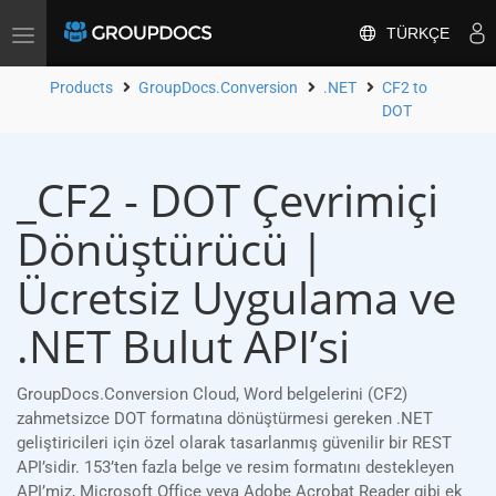
TÜRKÇE
Toggle
navigation
Products
GroupDocs.Conversion
.NET
CF2 to
DOT
_CF2 - DOT Çevrimiçi
Dönüştürücü |
Ücretsiz Uygulama ve
.NET Bulut API’si
GroupDocs.Conversion Cloud, Word belgelerini (CF2)
zahmetsizce DOT formatına dönüştürmesi gereken .NET
geliştiricileri için özel olarak tasarlanmış güvenilir bir REST
API’sidir. 153’ten fazla belge ve resim formatını destekleyen
API’miz, Microsoft Office veya Adobe Acrobat Reader gibi ek